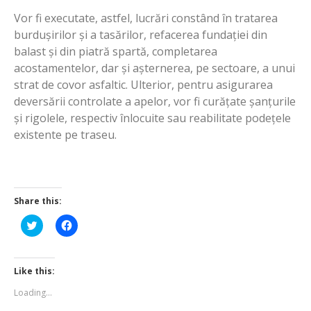
Vor fi executate, astfel, lucrări constând în tratarea
burdușirilor și a tasărilor, refacerea fundației din
balast și din piatră spartă, completarea
acostamentelor, dar și așternerea, pe sectoare, a unui
strat de covor asfaltic. Ulterior, pentru asigurarea
deversării controlate a apelor, vor fi curățate șanțurile
și rigolele, respectiv înlocuite sau reabilitate podețele
existente pe traseu.
Share this:
Click
Click
to
to
share
share
on
on
Twitter
Facebook
(Opens
(Opens
Like this:
in
in
new
new
Loading...
window)
window)