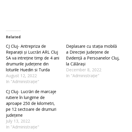
Related
CJ Cluj- Antrepriza de
Deplasare cu stația mobilă
Reparații și Lucrări ARL Cluj
a Direcției Județene de
SA va intreține timp de 4 ani
Evidență a Persoanelor Cluj,
drumurile județene din
la Călărași
loturile Huedin si Turda
December 8, 2022
August 12, 2022
In "Administrație"
In "Administrație"
CJ Cluj- Lucrări de marcaje
rutiere în lungime de
aproape 250 de kilometri,
pe 12 sectoare de drumuri
județene
July 13, 2022
In "Administrație"