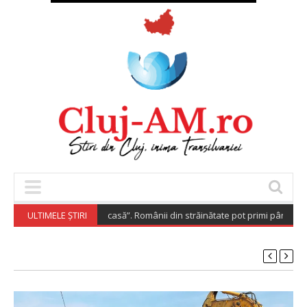
Diaspora Investește Acasă”. Românii din străinătate pot primi până la 20
ULTIMELE ȘTIRI