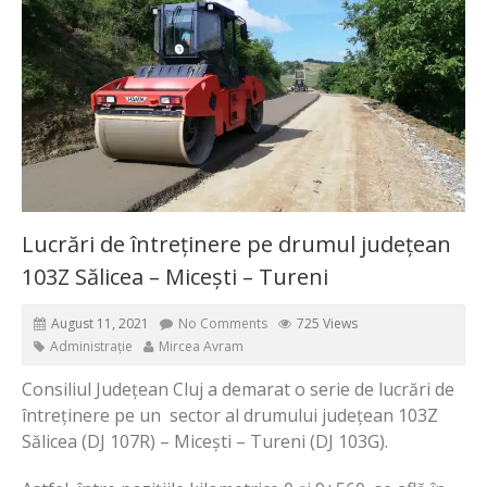
Lucrări de întreținere pe drumul județean
103Z Sălicea – Micești – Tureni
August 11, 2021
No Comments
725 Views
Administrație
Mircea Avram
Consiliul Județean Cluj a demarat o serie de lucrări de
întreținere pe un sector al drumului județean 103Z
Sălicea (DJ 107R) – Micești – Tureni (DJ 103G).