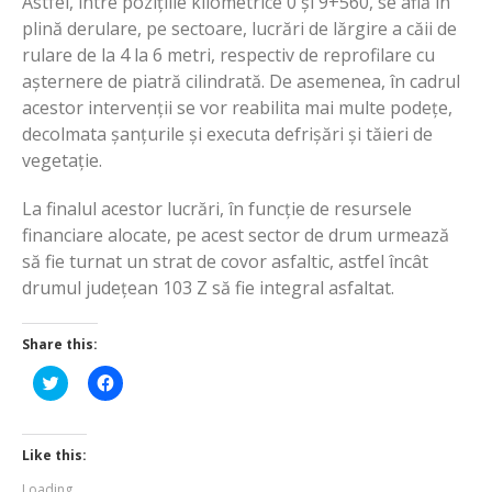
Astfel,
între pozițiile kilometrice 0 și 9+560, se află în
plină derulare, pe sectoare, lucrări de lărgire a căii de
rulare de la 4 la 6 metri, respectiv de reprofilare cu
așternere de piatră cilindrată. De asemenea, în cadrul
acestor intervenții se vor reabilita mai multe podețe,
decolmata șanțurile și executa defrișări și tăieri de
vegetație.
La finalul acestor lucrări, în funcție de resursele
financiare alocate, pe acest sector de drum urmează
să fie turnat un strat de covor asfaltic, astfel încât
drumul județean 103 Z să fie integral asfaltat.
Share this:
Click
Click
to
to
share
share
on
on
Twitter
Facebook
(Opens
(Opens
Like this:
in
in
new
new
Loading...