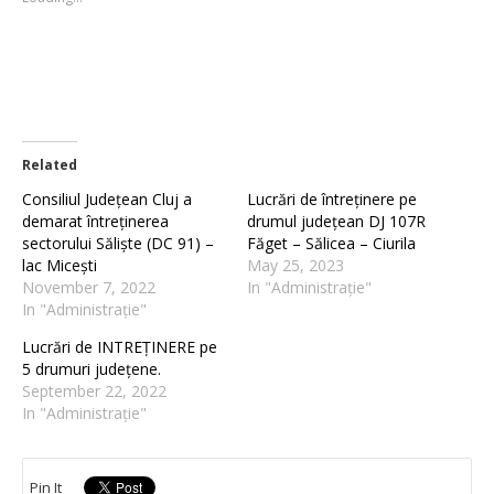
window)
window)
Related
Consiliul Județean Cluj a
Lucrări de întreținere pe
demarat întreținerea
drumul județean DJ 107R
sectorului Săliște (DC 91) –
Făget – Sălicea – Ciurila
lac Micești
May 25, 2023
November 7, 2022
In "Administrație"
In "Administrație"
Lucrări de INTREȚINERE pe
5 drumuri județene.
September 22, 2022
In "Administrație"
Pin It