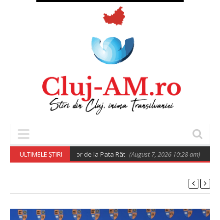
privind relocarea rromilor de la Pata Rât
ULTIMELE ȘTIRI
(August 7, 2026 10:28 am)
𝐔𝐭𝐢𝐥𝐢