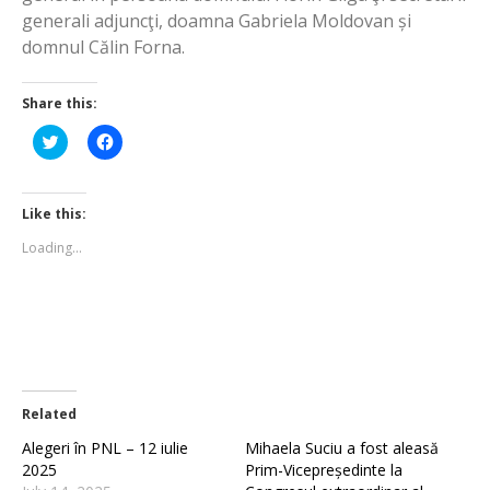
generali adjuncţi, doamna Gabriela Moldovan și
domnul Călin Forna.
Share this:
Click
Click
to
to
share
share
on
on
Twitter
Facebook
(Opens
(Opens
Like this:
in
in
new
new
Loading...
window)
window)
Related
Alegeri în PNL – 12 iulie
Mihaela Suciu a fost aleasă
2025
Prim-Vicepreședinte la