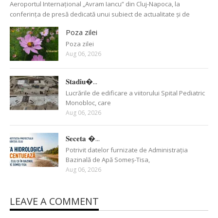
Aeroportul Internațional „Avram Iancu” din Cluj-Napoca, la
conferința de presă dedicată unui subiect de actualitate și de
Poza zilei
Poza zilei
Aug 06, 2026
𝐒𝐭𝐚𝐝𝐢𝐮�...
Lucrările de edificare a viitorului Spital Pediatric
Monobloc, care
Aug 06, 2026
𝐒𝐞𝐜𝐞𝐭𝐚 �...
Potrivit datelor furnizate de Administrația
Bazinală de Apă Someș-Tisa,
Aug 06, 2026
LEAVE A COMMENT