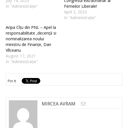
July 14, 2025
Congresul extraordinar al
In "Administrație"
Femeilor Liberale!
April 3, 2023
In "Administrație"
Aripa Cîțu din PNL – Apel la
responsabilitate ,decență si
nominalizarea noului
ministru de Finanțe, Dan
Vîlceanu
August 17, 2021
In "Administrație"
Pin It
MIRCEA AVRAM