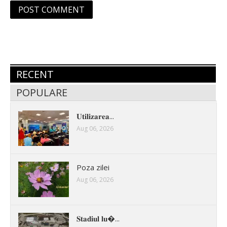
RECENT
POPULARE
𝐔𝐭𝐢𝐥𝐢𝐳𝐚𝐫𝐞𝐚...
Aug 06, 2026
Poza zilei
Aug 06, 2026
𝐒𝐭𝐚𝐝𝐢𝐮𝐥 𝐥𝐮�...