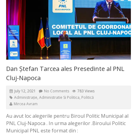
Dan Ștefan Tarcea ales Presedinte al PNL
Cluj-Napoca
July 12, 2021
No Comments
783 Views
Administrație
,
Administratie Si Politica
,
Politică
Mircea Avram
Au avut loc alegerile pentru Biroul Politic Municipal al
PNL Cluj-Napoca . In urma alegerilor .Biroului Politic
Municipal PNL este format din :