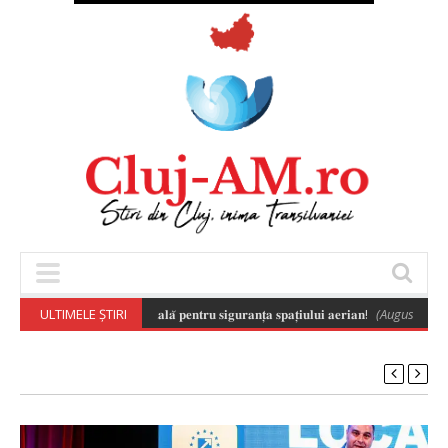
𝐚̆ 𝐚 𝐝𝐫𝐨𝐧𝐞𝐥𝐨𝐫 𝐞𝐬𝐭𝐞 𝐞𝐬𝐞𝐧𝐭̦𝐢𝐚𝐥𝐚̆ 𝐩𝐞𝐧𝐭𝐫𝐮 𝐬𝐢𝐠𝐮𝐫𝐚𝐧𝐭̦𝐚 𝐬𝐩𝐚𝐭̦𝐢𝐮𝐥𝐮𝐢 𝐚𝐞𝐫𝐢𝐚𝐧!
ULTIMELE ȘTIRI
(August 6, 2026 