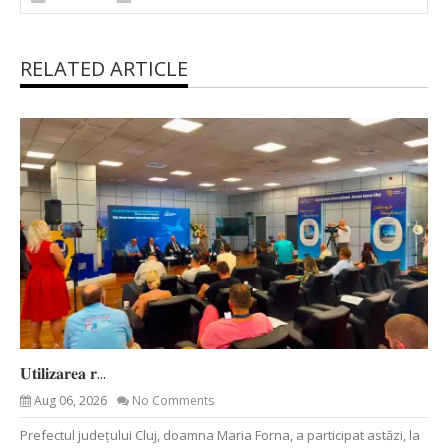
RELATED ARTICLE
𝐔𝐭𝐢𝐥𝐢𝐳𝐚𝐫𝐞𝐚 𝐫...
Aug 06, 2026
No Comments
Prefectul județului Cluj, doamna Maria Forna, a participat astăzi, la