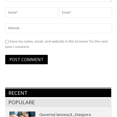
Save my name, email, and website in this browser for the next
time I comment.
RECENT
POPULARE
Guvernul lansează „Diaspora