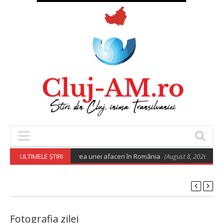
de euro pentru deschiderea unei afaceri în România
ULTIMELE ȘTIRI
(August 8, 2026 6:02 am
Fotografia zilei