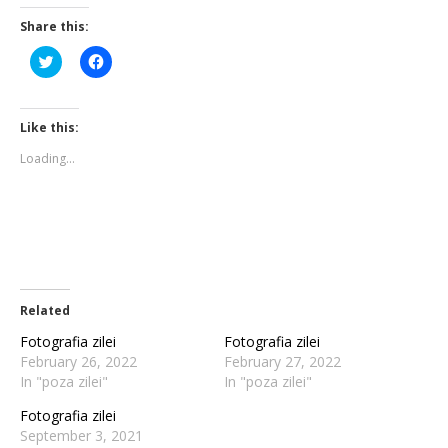
Share this:
Click
Click
to
to
share
share
on
on
Twitter
Facebook
(Opens
(Opens
Like this:
in
in
new
new
Loading...
window)
window)
Related
Fotografia zilei
Fotografia zilei
February 26, 2022
February 27, 2022
In "poza zilei"
In "poza zilei"
Fotografia zilei
September 3, 2021