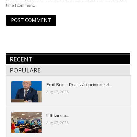
time I comment.
RECENT
POPULARE
Emil Boc – Precizări privind rel...
Aug 07, 2026
𝐔𝐭𝐢𝐥𝐢𝐳𝐚𝐫𝐞𝐚...
Aug 07, 2026