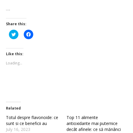
….
Share this:
Click
Click
to
to
share
share
on
on
Twitter
Facebook
(Opens
(Opens
Like this:
in
in
new
new
Loading...
window)
window)
Related
Totul despre flavonoide: ce
Top 11 alimente
sunt si ce beneficii au
antioxidante mai puternice
July 16, 2023
decât afinele: ce să mănânci