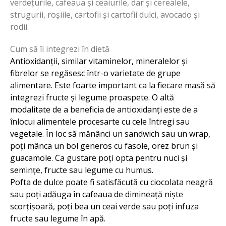
verdețurile, cafeaua și ceaiurile, dar și cerealele,
strugurii, roșiile, cartofii și cartofii dulci, avocado și
rodii.
Cum să îi integrezi în dietă
Antioxidanții, similar vitaminelor, mineralelor și
fibrelor se regăsesc într-o varietate de grupe
alimentare. Este foarte important ca la fiecare masă să
integrezi fructe și legume proaspete. O altă
modalitate de a beneficia de antioxidanți este de a
înlocui alimentele procesarte cu cele întregi sau
vegetale. În loc să mănânci un sandwich sau un wrap,
poți mânca un bol generos cu fasole, orez brun și
guacamole. Ca gustare poți opta pentru nuci și
semințe, fructe sau legume cu humus.
Pofta de dulce poate fi satisfăcută cu ciocolata neagră
sau poți adăuga în cafeaua de dimineață niște
scorțișoară, poți bea un ceai verde sau poți infuza
fructe sau legume în apă.