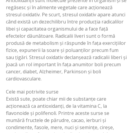
Antioxidanții sunt molecule prezente în organism și se
regăsesc și în alimente vegetale care acționează
stresul oxidativ. Pe scurt, stresul oxidativ apare atunci
când există un dezechilibru între producția radicalilor
libei și capacitatea organismului de a face față
efectelor dăunătoare. Radicalii liveri sunt o formă
produsă de metabolism și răspunde în fața exercițiilor
fizice, expunerii la soare și poluanților precum fum
sau țigări. Stresul oxidativ declanșează radicalii liberi și
joacă un rol important în fața anumitor boli precum
cancer, diabet, Alzheimer, Parkinson și boli
cardiovasculare.
Cele mai potrivite surse
Există sute, poate chiar mii de substanțe care
acționează ca antioxidanți, de la vitamina C, la
flavonoide și polifenoli. Printre aceste surse se
mumără fructele de părudre, cacao, ierburi și
condimente, fasole, mere, nuci și semințe, cireșe,