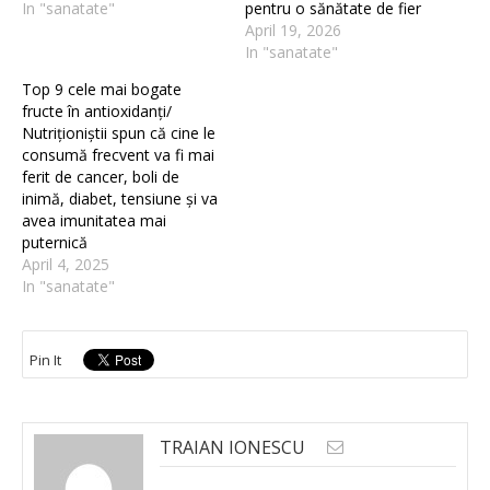
In "sanatate"
pentru o sănătate de fier
April 19, 2026
In "sanatate"
Top 9 cele mai bogate
fructe în antioxidanți/
Nutriționiștii spun că cine le
consumă frecvent va fi mai
ferit de cancer, boli de
inimă, diabet, tensiune și va
avea imunitatea mai
puternică
April 4, 2025
In "sanatate"
Pin It
TRAIAN IONESCU