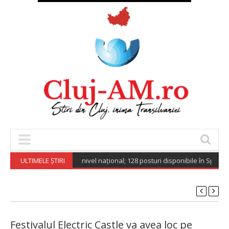
ri de muncă vacante la nivel național; 128 posturi disponibile în Spațiul 
ULTIMELE ȘTIRI
Festivalul Electric Castle va avea loc pe