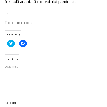
formulă adaptată contextului pandemic.
….
Foto : nme.com
Share this:
Click
Click
to
to
share
share
on
on
Twitter
Facebook
(Opens
(Opens
Like this:
in
in
new
new
Loading...
window)
window)
Related