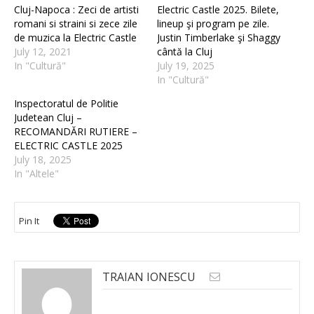
Cluj-Napoca : Zeci de artisti
Electric Castle 2025. Bilete,
romani si straini si zece zile
lineup şi program pe zile.
de muzica la Electric Castle
Justin Timberlake şi Shaggy
July 12, 2021
cântă la Cluj
In "Cultură"
July 19, 2025
In "Cultură"
Inspectoratul de Politie
Judetean Cluj –
RECOMANDĂRI RUTIERE –
ELECTRIC CASTLE 2025
July 18, 2025
In "Altele"
Pin It
TRAIAN IONESCU