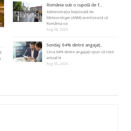
România sub o cupolă de f...
Administraţia Naţională de
Meteorologie (ANM) avertizează că
România va
Aug 06, 2026
Sondaj: 64% dintre angajaț...
Circa 64% dintre angajați spun că rolul
ă
actual le
e
Aug 05, 2026