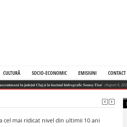
CULTURĂ
SOCIO-ECONOMIC
EMISIUNI
CONTACT
𝐭𝐮𝐞𝐚𝐳𝐚̆ 𝐢̂𝐧 𝐣𝐮𝐝𝐞𝐭̦𝐮𝐥 𝐂𝐥𝐮𝐣 𝐬̦𝐢 𝐢̂𝐧 𝐛𝐚𝐳𝐢𝐧𝐮𝐥 𝐡𝐢𝐝𝐫𝐨𝐠𝐫𝐚𝐟𝐢𝐜 𝐒𝐨𝐦𝐞𝐬̦-𝐓𝐢𝐬𝐚!
(August 6, 2026 11
cel mai ridicat nivel din ultimii 10 ani