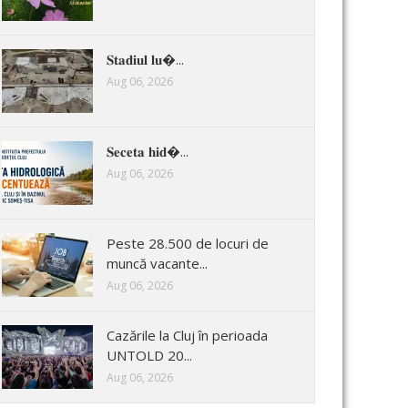
𝐒𝐭𝐚𝐝𝐢𝐮𝐥 𝐥𝐮�...
Aug 06, 2026
𝐒𝐞𝐜𝐞𝐭𝐚 𝐡𝐢𝐝�...
Aug 06, 2026
Peste 28.500 de locuri de
muncă vacante...
Aug 06, 2026
Cazările la Cluj în perioada
UNTOLD 20...
Aug 06, 2026