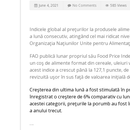
June 4, 2021
No Comments
585 Views
Indicele global al preţurilor la produsele alim
a lună consecutiv, atingând cel mai ridicat niv
Organizaţia Naţiunilor Unite pentru Alimentaţi
FAO publică lunar propriul său Food Price Inde
un coş de alimente format din cereale, uleiuri v
acest indice a crescut până la 127,1 puncte, de 
revizuită uşor în sus faţă de valoarea iniţială 
Creşterea din ultima lună a fost stimulată în p
înregistrat o creştere de 6% comparativ cu luna 
acestei categorii, preţurile la porumb au fost
a anului trecut.
….