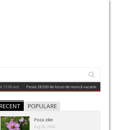
:09 am)
Peste 28.500 de locuri de muncă vacante la nivel național; 128 
RECENT
POPULARE
Poza zilei
Aug 06, 2026