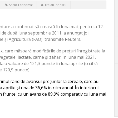
Socio-Economic
Traian Ionescu
entare a continuat să crească în luna mai, pentru a 12-
el de după luna septembrie 2011, a anunţat joi
e şi Agricultură (FAO), transmite Reuters.
x, care măsoară modificările de preţuri înregistrate la
egetale, lactate, carne şi zahăr. În luna mai 2021,
la o valoare de 121,3 puncte în luna aprilie (o cifră
de 120,9 puncte).
rimul rând de avansul preţurilor la cereale, care au
aprilie şi una de 36,6% în ritm anual. În interiorul
 în frunte, cu un avans de 89,9% comparativ cu luna mai