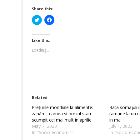
Share this:
Click
Click
to
to
share
share
on
on
Twitter
Facebook
(Opens
(Opens
Like this:
in
in
new
new
Loading...
window)
window)
Related
Preţurile mondiale la alimente:
Rata somajului i
zahărul, carnea și orezul s-au
ramane la un ni
scumpit cel mai mult în aprilie
in mai
May 7, 2023
July 1, 2023
In "Socio-economic"
In "Socio-econ