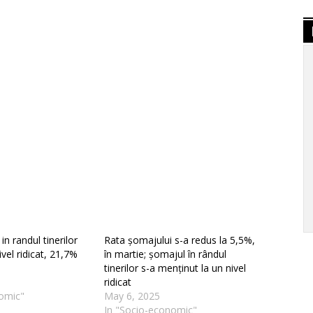
n randul tinerilor
Rata șomajului s-a redus la 5,5%,
vel ridicat, 21,7%
în martie; șomajul în rândul
tinerilor s-a menținut la un nivel
ridicat
omic"
May 6, 2025
In "Socio-economic"