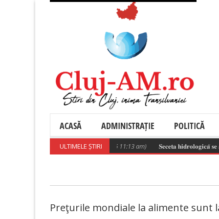
ACASĂ
ADMINISTRAȚIE
POLITICĂ
𝐥 𝐏𝐞𝐝𝐢𝐚𝐭𝐫𝐢𝐜 𝐌𝐨𝐧𝐨𝐛𝐥𝐨𝐜 .
ULTIMELE ȘTIRI
(August 6, 2026 11:13 am)
𝐒𝐞𝐜𝐞𝐭𝐚 𝐡𝐢𝐝𝐫𝐨𝐥𝐨𝐠𝐢𝐜𝐚̆ 𝐬𝐞 𝐚𝐜𝐜𝐞𝐧
Preţurile mondiale la alimente sunt la 