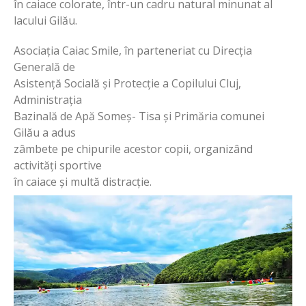
în caiace colorate, într-un cadru natural minunat al
lacului Gilău.
Asociația Caiac Smile, în parteneriat cu Direcția
Generală de
Asistență Socială și Protecție a Copilului Cluj,
Administrația
Bazinală de Apă Someș- Tisa și Primăria comunei
Gilău a adus
zâmbete pe chipurile acestor copii, organizând
activități sportive
în caiace și multă distracție.