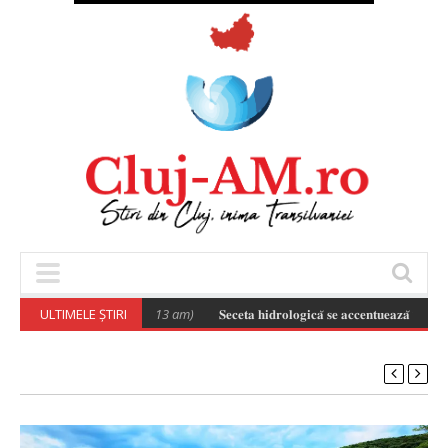
𝐜 .
(August 6, 2026 11:13 am)
ULTIMELE ȘTIRI
𝐒𝐞𝐜𝐞𝐭𝐚 𝐡𝐢𝐝𝐫𝐨𝐥𝐨𝐠𝐢𝐜𝐚̆ 𝐬𝐞 𝐚𝐜𝐜𝐞𝐧𝐭𝐮𝐞𝐚𝐳𝐚̆ 𝐢̂𝐧 𝐣𝐮𝐝𝐞𝐭̦𝐮𝐥 