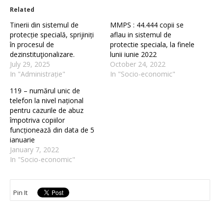
Related
Tinerii din sistemul de
MMPS : 44.444 copii se
protecție specială, sprijiniți
aflau in sistemul de
în procesul de
protectie speciala, la finele
dezinstituţionalizare.
lunii iunie 2022
July 29, 2025
October 24, 2022
In "Administrație"
In "Socio-economic"
119 – numărul unic de
telefon la nivel național
pentru cazurile de abuz
împotriva copiilor
funcționează din data de 5
ianuarie
January 7, 2022
In "Socio-economic"
Pin It