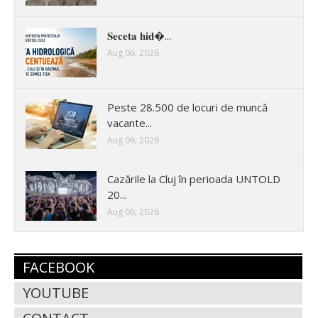
𝐒𝐞𝐜𝐞𝐭𝐚 𝐡𝐢𝐝�...
Aug 06, 2026
Peste 28.500 de locuri de muncă
vacante...
Aug 06, 2026
Cazările la Cluj în perioada UNTOLD
20...
Aug 06, 2026
FACEBOOK
YOUTUBE