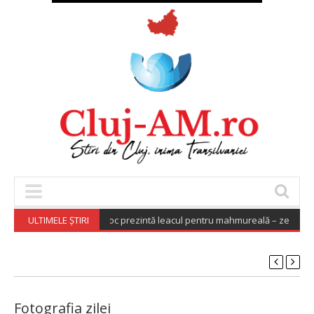
petrecere la UNTOLD, Boc prezintă leacul pentru mahmureală – zeamă de
ULTIMELE ȘTIRI
Fotografia zilei