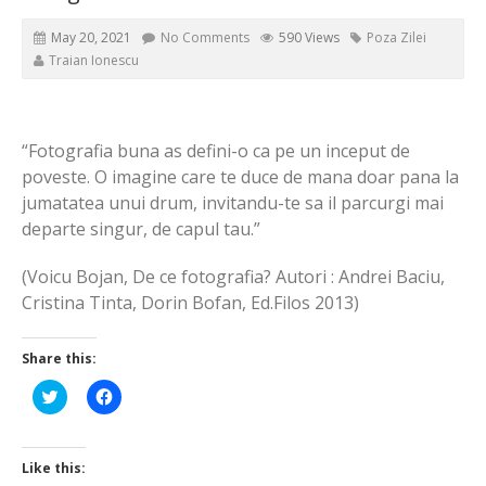
May 20, 2021
No Comments
590 Views
Poza Zilei
Traian Ionescu
“Fotografia buna as defini-o ca pe un inceput de
poveste. O imagine care te duce de mana doar pana la
jumatatea unui drum, invitandu-te sa il parcurgi mai
departe singur, de capul tau.”
(Voicu Bojan, De ce fotografia? Autori : Andrei Baciu,
Cristina Tinta, Dorin Bofan, Ed.Filos 2013)
Share this:
Click
Click
to
to
share
share
on
on
Twitter
Facebook
(Opens
(Opens
Like this:
in
in