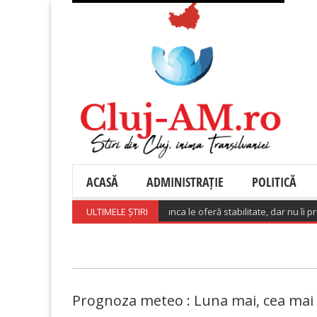
ACASĂ
ADMINISTRAȚIE
POLITICĂ
aj: 64% dintre angajați spun că munca le oferă stabilitate, dar nu îi pregăte
ULTIMELE ȘTIRI
Prognoza meteo : Luna mai, cea mai