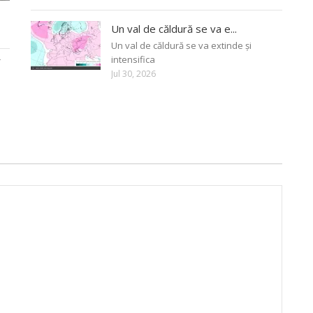
Un val de căldură se va e...
Un val de căldură se va extinde și
intensifica
r
Jul 30, 2026
e