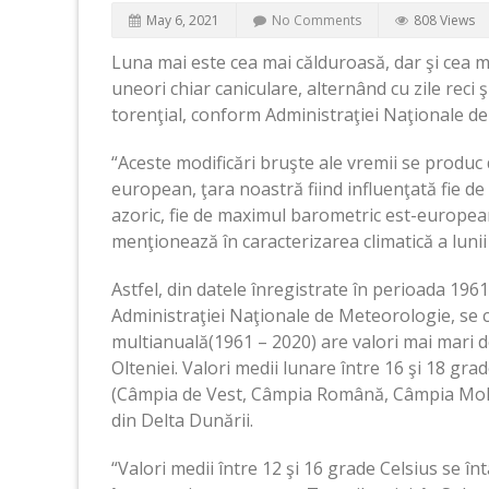
May 6, 2021
No Comments
808 Views
Luna mai este cea mai călduroasă, dar şi cea mai
uneori chiar caniculare, alternând cu zile reci 
torenţial, conform Administraţiei Naţionale d
“Aceste modificări bruşte ale vremii se produc 
european, ţara noastră fiind influenţată fie de
azoric, fie de maximul barometric est-european 
menţionează în caracterizarea climatică a luni
Astfel, din datele înregistrate în perioada 196
Administraţiei Naţionale de Meteorologie, se
multianuală(1961 – 2020) are valori mai mari d
Olteniei. Valori medii lunare între 16 şi 18 gr
(Câmpia de Vest, Câmpia Română, Câmpia Moldo
din Delta Dunării.
“Valori medii între 12 şi 16 grade Celsius se î