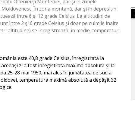
paţii Olteniei şi Munteniei, dar şi în zonele
l Moldovenesc. În zona montană, dar şi în depresiuni
uează între 6 şi 12 grade Celsius. La altitudini de
nt între 2 şi 6 grade Celsius şi doar pe culmile înalte
etri altitudine) se înregistrează, în medie, temperaturi
mânia este 40,8 grade Celsius, înregistrată la
n aceeaşi zi a fost înregistrată maxima absolută şi la
oada 25-28 mai 1950, mai ales în jumătatea de sud a
l Moldovei, temperatura maximă absolută a depăşit 32
ogice.