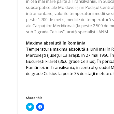
în cea mai mare parte a Transilvaniei, în Subcar
subcarpatice ale Moldovei şi în Podişul Centra
intramontane, valorile temperaturii medii se sit
peste 1.700 de metri, mediile de temperatură su
ale Carpaţilor Meridionali (la peste 2.500 de m
sub 2 grade Celsius”, arată specialiştii ANM.
Maxima absolută în România
Temperatura maximă absolută a lunii mai în Ro
Mărculeşti (judeţul Călăraşi), în 27 mai 1950. Î
Bucureşti Filaret (36,6 grade Celsius). În peri
României, în Transilvania, în centrul şi sudu
de grade Celsius la peste 35 de staţii meteorol
…..
Share this:
Click
Click
to
to
share
share