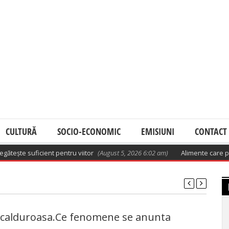
CULTURĂ
SOCIO-ECONOMIC
EMISIUNI
CONTACT
ște suficient pentru viitor
(August 5, 2026 6:02 am)
Alimente care pot înf
 calduroasa.Ce fenomene se anunta