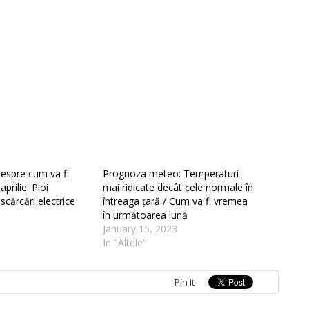
despre cum va fi
Prognoza meteo: Temperaturi
prilie: Ploi
mai ridicate decât cele normale în
scărcări electrice
întreaga țară / Cum va fi vremea
în următoarea lună
January 15, 2023
In "Altele"
Pin It