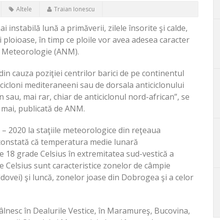
Altele
Traian Ionescu
 instabilă lună a primăverii, zilele însorite şi calde,
şi ploioase, în timp ce ploile vor avea adesea caracter
e Meteorologie (ANM).
din cauza poziţiei centrilor barici de pe continentul
 cicloni mediteraneeni sau de dorsala anticiclonului
sau, mai rar, chiar de anticiclonul nord-african”, se
i mai, publicată de ANM.
1 – 2020 la staţiile meteorologice din reţeaua
 constată că temperatura medie lunară
e 18 grade Celsius în extremitatea sud-vestică a
ade Celsius sunt caracteristice zonelor de câmpie
vei) şi luncă, zonelor joase din Dobrogea şi a celor
ntâlnesc în Dealurile Vestice, în Maramureş, Bucovina,