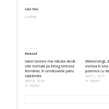
on
on
Twitter
Facebook
(Opens
(Opens
Like this:
in
in
new
new
Loading...
window)
window)
Related
Valori termice mai ridicate decât
Meteorologii, 
cele normale pe întreg teritoriul
vremea în luna a
României, în următoarele patru
puternice cu de
săptămâni
April 5, 2021
April 8, 2024
In "Altele"
In "Altele"