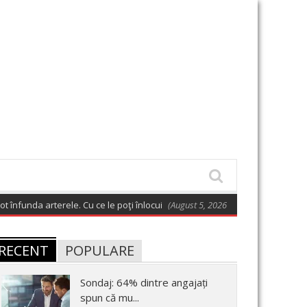
unda arterele. Cu ce le poţi înlocui
(August 5, 2026 6:00 am)
Fotografia z
RECENT
POPULARE
Sondaj: 64% dintre angajați
spun că mu...