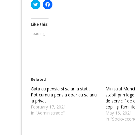
Click
Click
to
to
share
share
on
on
Twitter
Facebook
(Opens
(Opens
Like this:
in
in
new
new
Loading...
window)
window)
Related
Gata cu pensia si salar la stat .
Ministrul Munci
Pot cumula pensia doar cu salariul
stabili prin le
la privat
de servicii” de 
February 17, 2021
copiii şi familii
In "Administrație"
May 16, 2021
In "Socio-econ