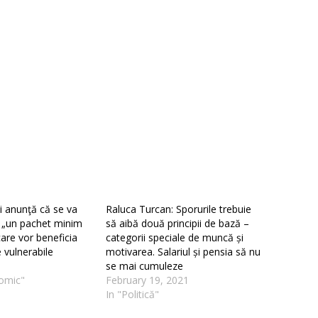
i anunţă că se va
Raluca Turcan: Sporurile trebuie
ge „un pachet minim
să aibă două principii de bază –
care vor beneficia
categorii speciale de muncă și
le vulnerabile
motivarea. Salariul și pensia să nu
se mai cumuleze
omic"
February 19, 2021
In "Politică"