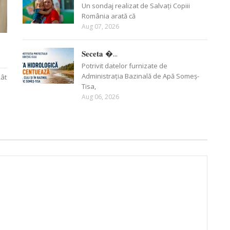
Un sondaj realizat de Salvați Copiii
România arată că
Aug 07, 2026
𝐒𝐞𝐜𝐞𝐭𝐚 �...
Potrivit datelor furnizate de
Administrația Bazinală de Apă Someș-
Rât
Tisa,
Aug 06, 2026