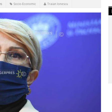
ws
Socio-Economic
Traian Ionescu