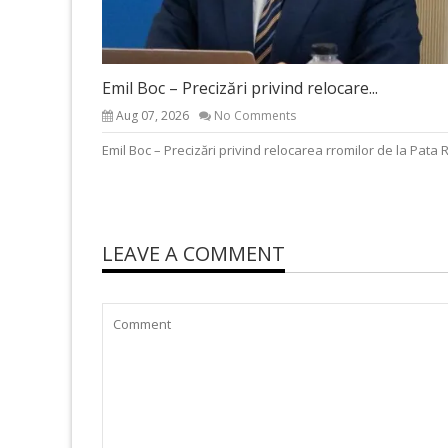
Emil Boc – Precizări privind relocare...
Aug 07, 2026
No Comments
Emil Boc – Precizări privind relocarea rromilor de la Pata 
LEAVE A COMMENT