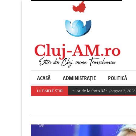
ACASĂ
ADMINISTRAȚIE
POLITICĂ
Boc – Precizări privind relocarea rromilor de la Pata Rât
ULTIMELE ȘTIRI
(August 7, 2026 10: