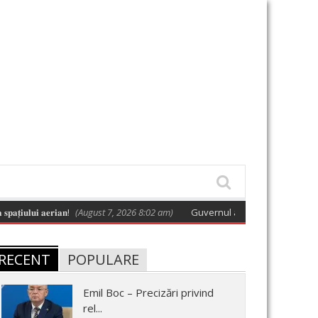
𝐭̦𝐢𝐮𝐥𝐮𝐢 𝐚𝐞𝐫𝐢𝐚𝐧!
(August 7, 2026 8:02 am)
Guvernul a adoptat o hotărâre car
RECENT
POPULARE
Emil Boc – Precizări privind
rel...