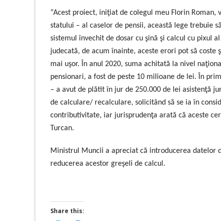
“Acest proiect, iniţiat de colegul meu Florin Roman, 
statului – al caselor de pensii, această lege trebuie 
sistemul învechit de dosar cu şină şi calcul cu pixul a
judecată, de acum înainte, aceste erori pot să coste ş
mai uşor. În anul 2020, suma achitată la nivel naţiona
pensionari, a fost de peste 10 milioane de lei. În pri
– a avut de plătit în jur de 250.000 de lei asistenţă ju
de calculare/ recalculare, solicitând să se ia în cons
contributivitate, iar jurisprudenţa arată că aceste cer
Turcan.
Ministrul Muncii a apreciat că introducerea datelor d
reducerea acestor greşeli de calcul.
Share this: