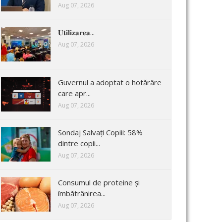
Aug 07, 2026
𝐔𝐭𝐢𝐥𝐢𝐳𝐚𝐫𝐞𝐚...
Aug 07, 2026
Guvernul a adoptat o hotărâre
care apr...
Aug 07, 2026
Sondaj Salvați Copiii: 58%
dintre copii...
Aug 07, 2026
Consumul de proteine și
îmbătrânirea...
Aug 07, 2026