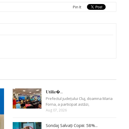
Pin It
𝐔𝐭𝐢𝐥𝐢𝐳�...
Prefectul județului Cluj, doamna Maria
Forna, a participat astăzi,
Aug 07, 2026
Sondaj Salvați Copiii: 58%...