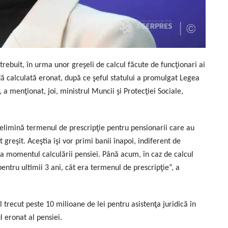
 trebuit, în urma unor greşeli de calcul făcute de funcţionari ai
adă calculată eronat, după ce şeful statului a promulgat Legea
 a menţionat, joi, ministrul Muncii şi Protecţiei Sociale,
elimină termenul de prescripţie pentru pensionarii care au
 greşit. Aceştia îşi vor primi banii înapoi, indiferent de
 la momentul calculării pensiei. Până acum, în caz de calcul
entru ultimii 3 ani, cât era termenul de prescripţie”, a
l trecut peste 10 milioane de lei pentru asistenţa juridică în
l eronat al pensiei.