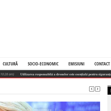
CULTURĂ
SOCIO-ECONOMIC
EMISIUNI
CONTACT
28 am)
𝐔𝐭𝐢𝐥𝐢𝐳𝐚𝐫𝐞𝐚 𝐫𝐞𝐬𝐩𝐨𝐧𝐬𝐚𝐛𝐢𝐥𝐚̆ 𝐚 𝐝𝐫𝐨𝐧𝐞𝐥𝐨𝐫 𝐞𝐬𝐭𝐞 𝐞𝐬𝐞𝐧𝐭̦𝐢𝐚𝐥𝐚̆ 𝐩𝐞𝐧𝐭𝐫𝐮 𝐬𝐢𝐠𝐮𝐫𝐚𝐧𝐭̦𝐚 𝐬𝐩𝐚