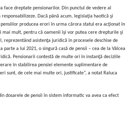
va face dreptate pensionarilor. Din punctul de vedere al
să responsabilizeze. Dacă până acum, legislaţia haotică şi
l pensiilor producea erori în urma cărora statul era acţionat în
i mai mult, pentru că oamenii îşi vor putea cere drepturile şi
l, reprezentând asistenţa juridică în procesele deschise de
ma parte a lui 2021, o singură casă de pensii – cea de la Vâlcea
ridică. Pensionarii contestă de multe ori în instanţă deciziile
iderare în stabilirea pensiei elemente suplimentare de
eri sunt, de cele mai multe ori, justificate”, a notat Raluca
in dosarele de pensii în sistem informatic va avea ca efect