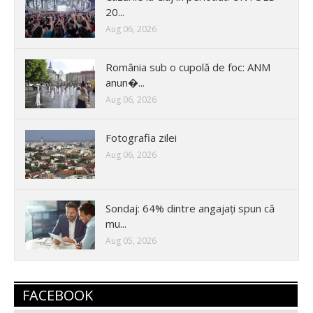
20...
Aug 06, 2026
România sub o cupolă de foc: ANM
anun�...
Aug 06, 2026
Fotografia zilei
Aug 06, 2026
Sondaj: 64% dintre angajați spun că
mu...
Aug 05, 2026
FACEBOOK