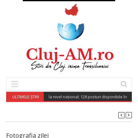
ocuri de muncă vacante la nivel național; 128 posturi disponibile în Spați
ULTIMELE ȘTIRI
Fotografia zilei