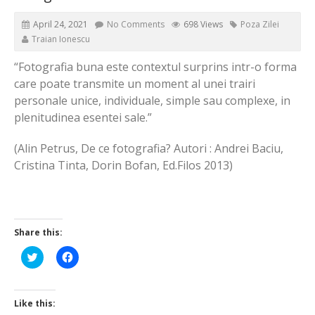
April 24, 2021
No Comments
698 Views
Poza Zilei
Traian Ionescu
“Fotografia buna este contextul surprins intr-o forma
care poate transmite un moment al unei trairi
personale unice, individuale, simple sau complexe, in
plenitudinea esentei sale.”
(Alin Petrus, De ce fotografia? Autori : Andrei Baciu,
Cristina Tinta, Dorin Bofan, Ed.Filos 2013)
Share this:
Click
Click
to
to
share
share
on
on
Twitter
Facebook
(Opens
(Opens
Like this:
in
in