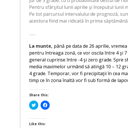
jur de 3 grade, cu o probabilitate destul de ridi
Pentru sfârşitul lunii aprilie şi începutul luni
Pe tot parcursul intervalului de prognoză, sunt
acestora fiind mai ridicată în prima săptămână, î
……
La munte,
până pe data de 26 aprilie, vremea 
pentru întreaga zonă, ce vor oscila între 4 şi
general cuprinse între -4 şi zero grade. Spre sf
media maximelor urmând să atingă 10 – 12 grad
4 grade. Temporar, vor fi precipitaţii în cea ma
timp ce în zona înaltă vor fi sub formă de lapov
Share this:
Click
Click
to
to
share
share
on
on
Twitter
Facebook
(Opens
(Opens
Like this:
in
in