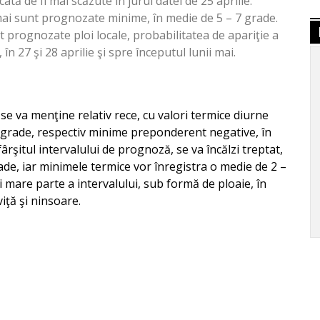
cată de fi mai scăzute în jurul datei de 25 aprilie.
i mai sunt prognozate minime, în medie de 5 – 7 grade.
 prognozate ploi locale, probabilitatea de apariţie a
n 27 şi 28 aprilie şi spre începutul lunii mai.
se va menţine relativ rece, cu valori termice diurne
 7 grade, respectiv minime preponderent negative, în
ârşitul intervalului de prognoză, se va încălzi treptat,
e, iar minimele termice vor înregistra o medie de 2 –
i mare parte a intervalului, sub formă de ploaie, în
iţă şi ninsoare.