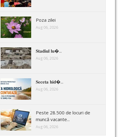
Poza zilei
Aug 06, 2026
𝐒𝐭𝐚𝐝𝐢𝐮𝐥 𝐥𝐮�...
Aug 06, 2026
𝐒𝐞𝐜𝐞𝐭𝐚 𝐡𝐢𝐝�...
Aug 06, 2026
Peste 28.500 de locuri de
muncă vacante...
Aug 06, 2026