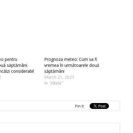
o pentru
Prognoza meteo: Cum va fi
ouă săptămâni.
vremea în următoarele două
călzi considerabil
săptămâni
2
March 21, 2023
In "Altele"
Pin It