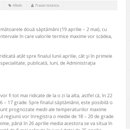
Altele
Traian Ionescu
rmătoarele două săptămâni (19 aprilie – 2 mai), cu
 intervale în care valorile termice maxime vor scădea,
icată atât spre finalul lunii aprilie, cât şi în primele
pecialitate, publicată, luni, de Administraţia
or fi tot mai ridicate de la o zi la alta, astfel că, în 22
6 – 17 grade. Spre finalul săptămânii, este posibilă o
 sunt prognozate medii ale temperaturilor maxime
ul regiunii vor înregistra o medie de 18 – 20 de grade.
ime, până în 26 aprilie media acestora se va situa în