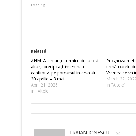
new
new
Loading...
window)
window)
Related
ANM: Alternanțe termice de la o zi
Prognoza mete
alta și precipitații însemnate
următoarele d
cantitativ, pe parcursul intervalului
Vremea se va în
20 aprilie – 3 mai
March 22, 202
April 21, 2026
In "Altele"
In "Altele"
TRAIAN IONESCU