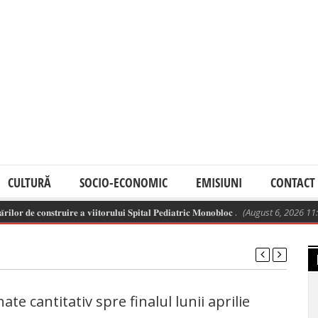
CULTURĂ
SOCIO-ECONOMIC
EMISIUNI
CONTACT
𝐫 𝐝𝐞 𝐜𝐨𝐧𝐬𝐭𝐫𝐮𝐢𝐫𝐞 𝐚 𝐯𝐢𝐢𝐭𝐨𝐫𝐮𝐥𝐮𝐢 𝐒𝐩𝐢𝐭𝐚𝐥 𝐏𝐞𝐝𝐢𝐚𝐭𝐫𝐢𝐜 𝐌𝐨𝐧𝐨𝐛𝐥𝐨𝐜 .
(August 6, 2026 11:13 a
te cantitativ spre finalul lunii aprilie