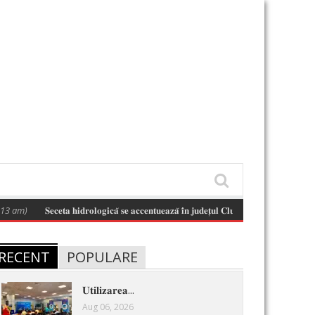
m)
𝐒𝐞𝐜𝐞𝐭𝐚 𝐡𝐢𝐝𝐫𝐨𝐥𝐨𝐠𝐢𝐜𝐚̆ 𝐬𝐞 𝐚𝐜𝐜𝐞𝐧𝐭𝐮𝐞𝐚𝐳𝐚̆ 𝐢̂𝐧 𝐣𝐮𝐝𝐞𝐭̦𝐮𝐥 𝐂𝐥𝐮𝐣 𝐬̦𝐢 𝐢̂𝐧 𝐛𝐚𝐳𝐢𝐧𝐮𝐥 𝐡𝐢𝐝𝐫𝐨𝐠𝐫𝐚𝐟
RECENT
POPULARE
𝐔𝐭𝐢𝐥𝐢𝐳𝐚𝐫𝐞𝐚...
Aug 06, 2026