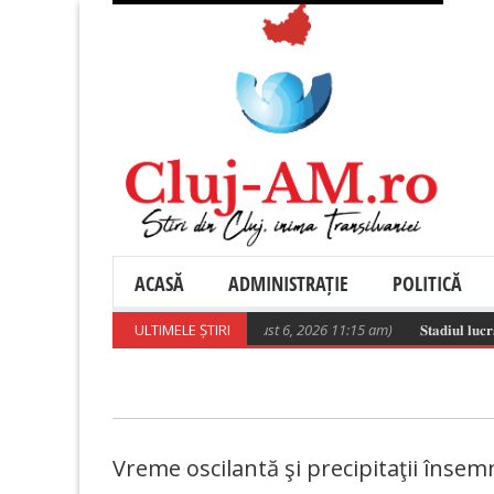
ACASĂ
ADMINISTRAȚIE
POLITICĂ
Poza zilei
ULTIMELE ȘTIRI
(August 6, 2026 11:15 am)
𝐒𝐭𝐚𝐝𝐢𝐮𝐥 𝐥𝐮𝐜𝐫𝐚̆𝐫𝐢𝐥
Vreme oscilantă şi precipitaţii însemna