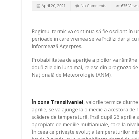
April 20, 2021
No Comments
635 Views
Regimul termic va continua să fie oscilant în u
perioade în care vremea se va încălzi dar şi cu
informează Agerpres.
Probabilitatea de apariţie a ploilor va rămâne rid
două zile din luna mai, reiese din prognoza de s
Naţională de Meteorologie (ANM).
……
În zona Transilvaniei
, valorile termice diurne v
aprilie, se va ajunge la o medie a acestora de 1
scădere de temperatură, însă după 26 aprilie
apropiate de mediile multianuale, care la nivel
În ceea ce priveşte evoluţia temperaturilor min