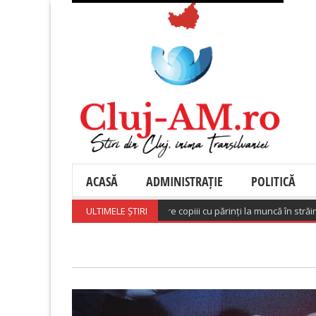
ACASĂ
ADMINISTRAȚIE
POLITICĂ
Sondaj Salvați Copiii: 58% dintre copiii cu părinți la muncă în străinătat
ULTIMELE ȘTIRI