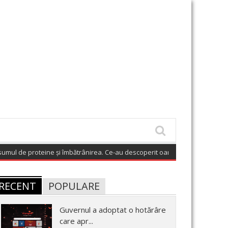
e proteine și îmbătrânirea. Ce-au descoperit oamenii de știință
(August 7
RECENT
POPULARE
Guvernul a adoptat o hotărâre
care apr...