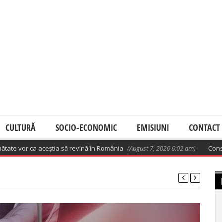
CULTURĂ
SOCIO-ECONOMIC
EMISIUNI
CONTACT
e vor ca aceștia să revină în România
(August 7, 2026 6:02 am)
Consumul d