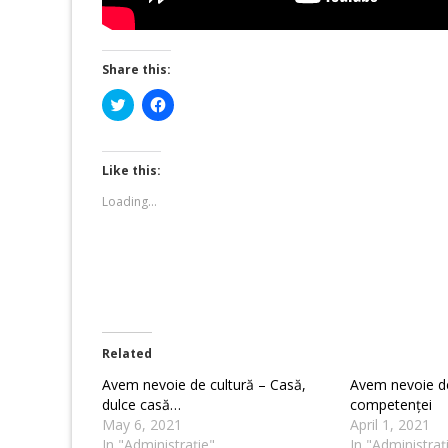
Share this:
Click
Click
to
to
share
share
on
on
Twitter
Facebook
(Opens
(Opens
Like this:
in
in
new
new
Loading...
window)
window)
Related
Avem nevoie de cultură – Casă,
Avem nevoie de 
dulce casă…
competenței
May 6, 2021
April 1, 2021
In "Administrație"
In "Administraț