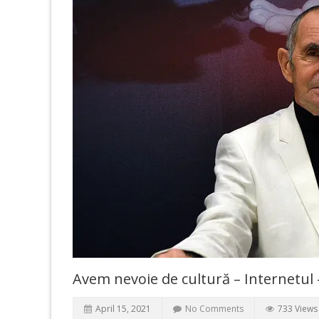
Avem nevoie de cultură – Internetul 
April 15, 2021
No Comments
733 Views