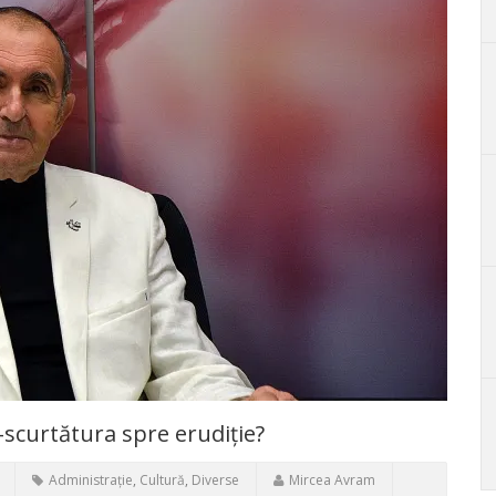
-scurtătura spre erudiție?
Administrație
,
Cultură
,
Diverse
Mircea Avram