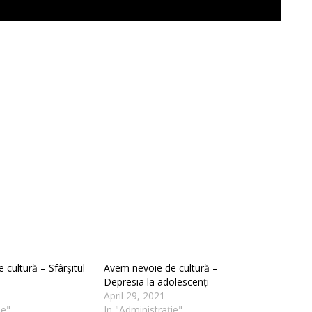
cultură – Sfârșitul
Avem nevoie de cultură –
Depresia la adolescenți
April 29, 2021
ie"
In "Administrație"