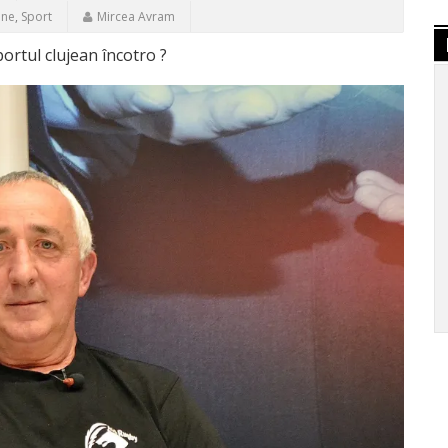
ine
,
Sport
Mircea Avram
sportul clujean încotro ?