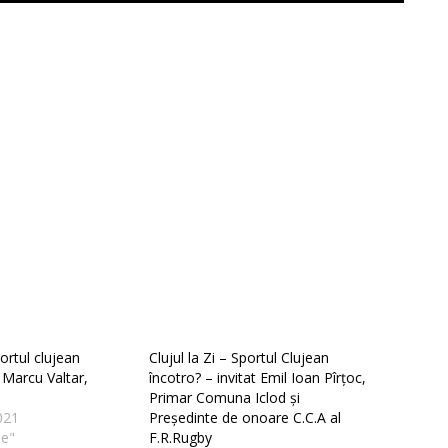
portul clujean
Clujul la Zi – Sportul Clujean
t Marcu Valtar,
încotro? – invitat Emil Ioan Pîrțoc,
Primar Comuna Iclod și
021
Președinte de onoare C.C.A al
ie"
F.R.Rugby