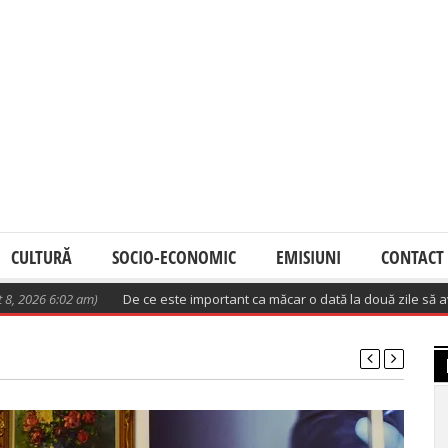
CULTURĂ
SOCIO-ECONOMIC
EMISIUNI
CONTACT
2 am)
De ce este important ca măcar o dată la două zile să avem o oră d