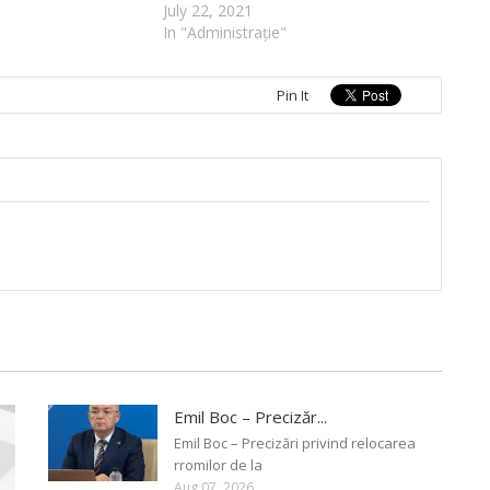
July 22, 2021
In "Administrație"
Pin It
Emil Boc – Precizăr...
Emil Boc – Precizări privind relocarea
rromilor de la
Aug 07, 2026