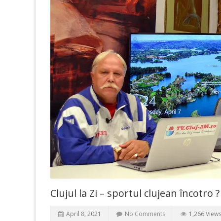
Clujul la Zi – sportul clujean încotro ?
April 8, 2021
No Comments
1,266 View