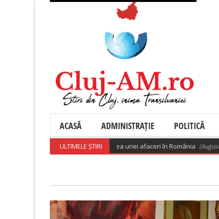
ACASĂ
ADMINISTRAȚIE
POLITICĂ
00 de euro pentru deschiderea unei afaceri în România
ULTIMELE ȘTIRI
(August 8, 2026 6:0