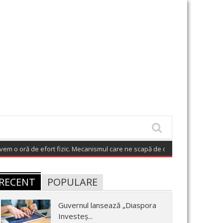
e efort fizic. Mecanismul care ne scapă de o boală grea
(August 8, 2026 6:0
RECENT
POPULARE
Guvernul lansează „Diaspora
Investeș...