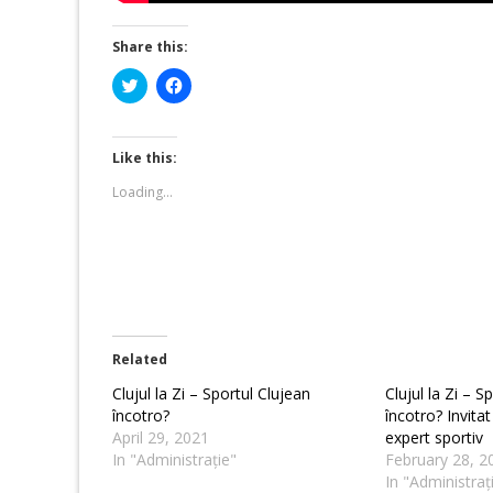
Share this:
Click
Click
to
to
share
share
on
on
Twitter
Facebook
(Opens
(Opens
Like this:
in
in
new
new
Loading...
window)
window)
Related
Clujul la Zi – Sportul Clujean
Clujul la Zi – S
încotro?
încotro? Invita
April 29, 2021
expert sportiv
In "Administrație"
February 28, 2
In "Administraț