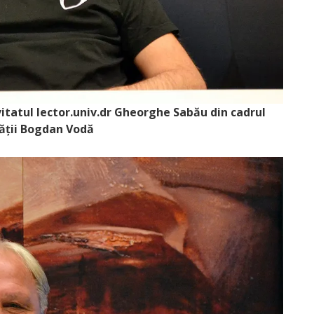
vitatul lector.univ.dr Gheorghe Sabău din cadrul
ății Bogdan Vodă