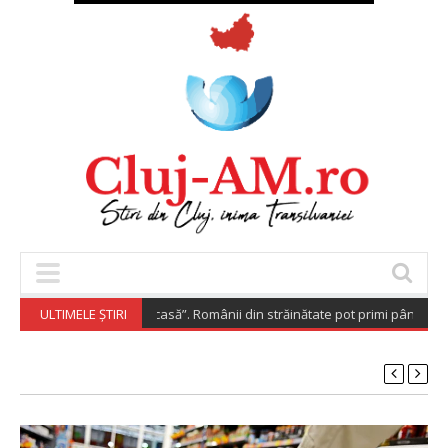
iaspora Investește Acasă”. Românii din străinătate pot primi până la 200.
ULTIMELE ȘTIRI