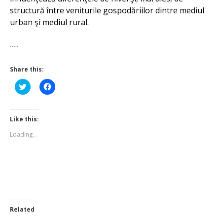
structură între veniturile gospodăriilor dintre mediul
urban şi mediul rural.
…..
Share this:
Click
Click
to
to
share
share
on
on
Twitter
Facebook
(Opens
(Opens
Like this:
in
in
new
new
Loading...
window)
window)
Related