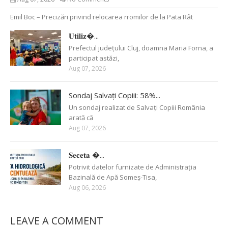
Emil Boc – Precizări privind relocarea rromilor de la Pata Rât
𝐔𝐭𝐢𝐥𝐢𝐳�...
Prefectul județului Cluj, doamna Maria Forna, a
participat astăzi,
Aug 07, 2026
Sondaj Salvați Copiii: 58%...
Un sondaj realizat de Salvați Copiii România
arată că
Aug 07, 2026
𝐒𝐞𝐜𝐞𝐭𝐚 �...
Potrivit datelor furnizate de Administrația
Bazinală de Apă Someș-Tisa,
Aug 06, 2026
LEAVE A COMMENT