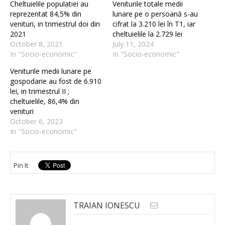
Cheltuielile populatiei au
Veniturile totale medii
reprezentat 84,5% din
lunare pe o persoană s-au
venituri, in trimestrul doi din
cifrat la 3.210 lei în T1, iar
2021
cheltuielile la 2.729 lei
October 8, 2021
July 11, 2024
In "Socio-economic"
In "Socio-economic"
Veniturile medii lunare pe
gospodarie au fost de 6.910
lei, in trimestrul II ;
cheltuielile, 86,4% din
venituri
October 6, 2023
In "Socio-economic"
Pin It
TRAIAN IONESCU