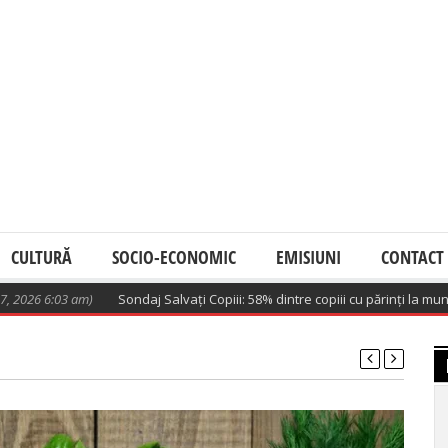
CULTURĂ
SOCIO-ECONOMIC
EMISIUNI
CONTACT
03 am)
Sondaj Salvați Copiii: 58% dintre copiii cu părinți la muncă în str