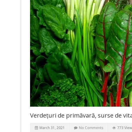
Verdețuri de primăvară, surse de vita
March 31, 2021
No Comments
773 View