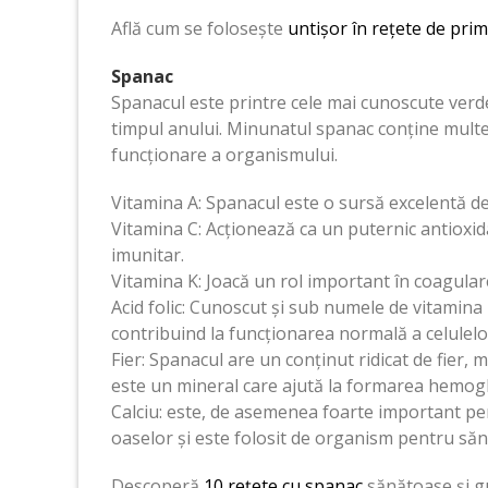
Află cum se folosește
untișor în rețete de pri
Spanac
Spanacul este printre cele mai cunoscute verd
timpul anului. Minunatul spanac conține multe
funcționare a organismului.
Vitamina A: Spanacul este o sursă excelentă de 
Vitamina C: Acționează ca un puternic antioxidan
imunitar.
Vitamina K: Joacă un rol important în coagular
Acid folic: Cunoscut și sub numele de vitamina 
contribuind la funcționarea normală a celulelor
Fier: Spanacul are un conținut ridicat de fier,
este un mineral care ajută la formarea hemoglo
Calciu: este, de asemenea foarte important pe
oaselor și este folosit de organism pentru sănă
Descoperă
10 rețete cu spanac
sănătoase și g