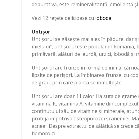
depurativă, este remineralizantă, emolientă şi
Vezi 12 rețete delicioase cu
loboda
,
Untișor
Untișorul se găsește mai ales în pădure, dar și 
mielului”, untișorul este popular în România, f
primăvară, alături de leurdă, urzici, lobodă și m
Untișorul are frunze în formă de inimă, cărnoas
lipsite de perișori. La îmbinarea frunzei cu cod
de grâu, prin care planta se înmulțește.
Untișorul are doar 11 calorii la suta de grame 
vitamina K, vitamina A, vitamine din complexul 
conținutului său de vitamine și minerale, atunc
proteja împotriva osteoporozei și anemiei. Mai 
acneei. Despre extractul de sălățică se crede că 
hemoroizi.