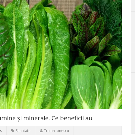
mine și minerale. Ce beneficii au
s
Sanatate
Traian Ionescu