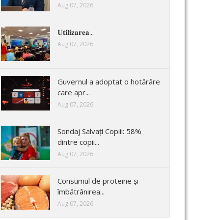
Aug 07, 2026
𝐔𝐭𝐢𝐥𝐢𝐳𝐚𝐫𝐞𝐚...
Aug 07, 2026
Guvernul a adoptat o hotărâre
care apr...
Aug 07, 2026
Sondaj Salvați Copiii: 58%
dintre copii...
Aug 07, 2026
Consumul de proteine și
îmbătrânirea...
Aug 07, 2026