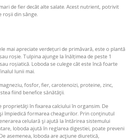
ari de fier decât alte salate. Acest nutrient, potrivit
e roșii din sânge.
e mai apreciate verdețuri de primăvară, este o plantă
sau roșie. Tulpina ajunge la înălțimea de peste 1
 sau roșiatică. Loboda se culege cât este încă foarte
inalul lunii mai.
agneziu, fosfor, fier, carotenoizi, proteine, zinc,
stea fiind benefice sănătăţii.
 proprietăţi în fixarea calciului în organsim. De
şi împiedică formarea cheagurilor. Prin conţinutul
nerarea celulară şi ajută la întărirea sistemului
tare, loboda ajută în reglarea digestiei, poate preveni
. De asemenea, loboda are acţiune diuretică,