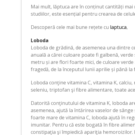
Mai mult, lăptuca are în conținut cantități mai m
studiilor, este esențial pentru crearea de celul
Descoperă cele mai bune rețete cu
laptuca
,
Loboda
Loboda de grădină, de asemenea una dintre cel
anuală a cărei culoare poate fi galbenă, verde 
metru și are flori foarte mici, de culoare verde
fragedă, de la începutul lunii aprilie și până la f
Loboda conţine vitamina C, vitamina K, calciu, m
seleniu, triptofan şi fibre alimentare, toate ace
Datorită conţinutului de vitamina K, loboda are
asemenea, ajută la întărirea vaselor de sânge 
foarte mare de vitamina C, loboda ajută în rege
imunitar. Pentru că este bogată în fibre alimen
constipaţia şi împiedică apariţia hemoroizilor