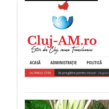
ACASĂ
ADMINISTRAȚIE
POLITICĂ
ărâre care aprobă planurile de pregătire pentru riscuri
ULTIMELE ȘTIRI
(August 7, 2026 6: