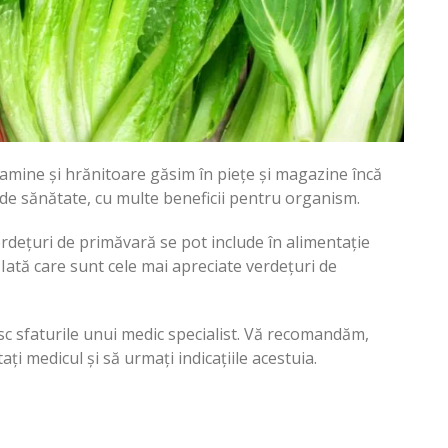
amine și hrănitoare găsim în piețe și magazine încă
de sănătate, cu multe beneficii pentru organism.
rdețuri de primăvară se pot include în alimentație
 Iată care sunt cele mai apreciate verdețuri de
iesc sfaturile unui medic specialist. Vă recomandăm,
ți medicul și să urmați indicațiile acestuia.