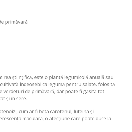
 de primăvară
rea științifică, este o plantă legumicolă anuală sau
 cultivată îndeosebi ca legumă pentru salate, folosită
te verdețuri de primăvară, dar poate fi găsită tot
ât și în sere.
enoizi, cum ar fi beta carotenul, luteina și
erescența maculară, o afecțiune care poate duce la