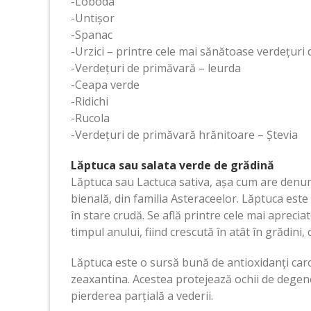
-Loboda
-Untișor
-Spanac
-Urzici – printre cele mai sănătoase verdețuri
-Verdețuri de primăvară – leurda
-Ceapa verde
-Ridichi
-Rucola
-Verdețuri de primăvară hrănitoare – Ștevia
Lăptuca sau salata verde de grădină
Lăptuca sau Lactuca sativa, așa cum are denumi
bienală, din familia Asteraceelor. Lăptuca este
în stare crudă. Se află printre cele mai aprecia
timpul anului, fiind crescută în atât în grădini, c
Lăptuca este o sursă bună de antioxidanți carot
zeaxantina. Acestea protejează ochii de degen
pierderea parțială a vederii.