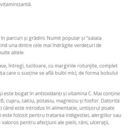
 vitaminizantă.
în parcuri și grădini. Numit popular și “salata
iind una dintre cele mai îndrăgite verdețuri de
ulte altele.
e, întregi, lucitoare, cu marginile rotunjite, complet
ița care o susține se află bulbi mici, de forma bobului
și este bogat în antioxidanți și vitamina C. Mai conține
B, cupru, calciu, potasiu, magneziu și fosfor. Datorită
i când este introdus în alimentație, untișorul poate
este folosit pentru tratarea indigestiei, alergiilor sau
valoros pentru afecţiuni ale pielii, răni, ulceraţii,