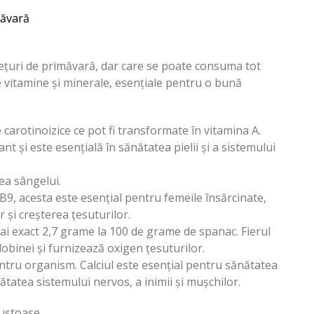
măvară
ețuri de primăvară, dar care se poate consuma tot
 vitamine și minerale, esențiale pentru o bună
carotinoizice ce pot fi transformate în vitamina A.
t și este esențială în sănătatea pielii și a sistemului
ea sângelui.
B9, acesta este esențial pentru femeile însărcinate,
 și creșterea țesuturilor.
 mai exact 2,7 grame la 100 de grame de spanac. Fierul
binei și furnizează oxigen țesuturilor.
ntru organism. Calciul este esențial pentru sănătatea
tatea sistemului nervos, a inimii și mușchilor.
ustoase ,