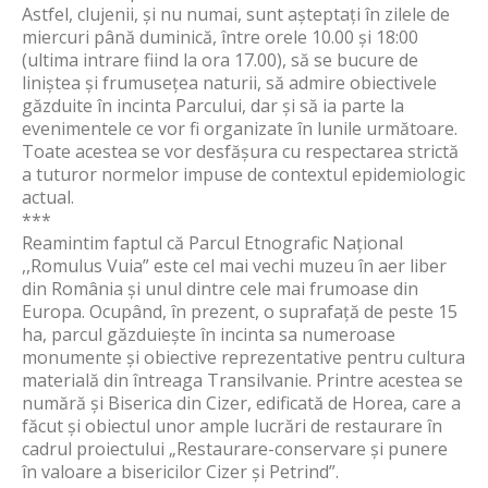
Astfel, clujenii, și nu numai, sunt așteptați în zilele de
miercuri până duminică, între orele 10.00 și 18:00
(ultima intrare fiind la ora 17.00), să se bucure de
liniștea și frumusețea naturii, să admire obiectivele
găzduite în incinta Parcului, dar și să ia parte la
evenimentele ce vor fi organizate în lunile următoare.
Toate acestea se vor desfășura cu respectarea strictă
a tuturor normelor impuse de contextul epidemiologic
actual.
***
Reamintim faptul că Parcul Etnografic Național
,,Romulus Vuia” este cel mai vechi muzeu în aer liber
din România și unul dintre cele mai frumoase din
Europa. Ocupând, în prezent, o suprafață de peste 15
ha, parcul găzduiește în incinta sa numeroase
monumente și obiective reprezentative pentru cultura
materială din întreaga Transilvanie. Printre acestea se
numără și Biserica din Cizer, edificată de Horea, care a
făcut și obiectul unor ample lucrări de restaurare în
cadrul proiectului „Restaurare-conservare și punere
în valoare a bisericilor Cizer și Petrind”.