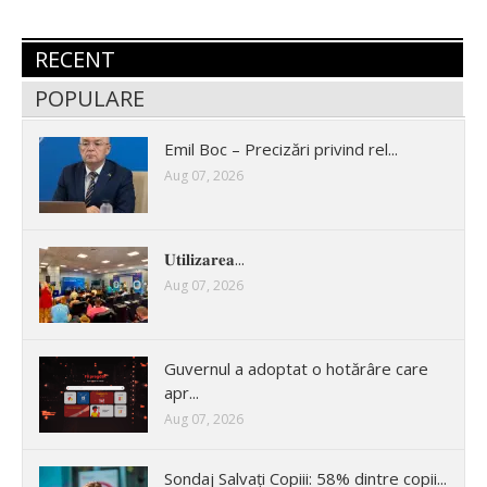
RECENT
POPULARE
Emil Boc – Precizări privind rel...
Aug 07, 2026
𝐔𝐭𝐢𝐥𝐢𝐳𝐚𝐫𝐞𝐚...
Aug 07, 2026
Guvernul a adoptat o hotărâre care
apr...
Aug 07, 2026
Sondaj Salvați Copiii: 58% dintre copii...