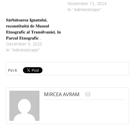
November 12, 2024
In "Administrație"
𝐒𝐚̆𝐫𝐛𝐚̆𝐭𝐨𝐚𝐫𝐞𝐚 𝐈𝐠𝐧𝐚𝐭𝐮𝐥𝐮𝐢,
𝐫𝐞𝐜𝐨𝐧𝐬𝐭𝐢𝐭𝐮𝐢𝐭𝐚̆ 𝐝𝐞 𝐌𝐮𝐳𝐞𝐮𝐥
𝐄𝐭𝐧𝐨𝐠𝐫𝐚𝐟𝐢𝐜 𝐚𝐥 𝐓𝐫𝐚𝐧𝐬𝐢𝐥𝐯𝐚𝐧𝐢𝐞𝐢, 𝐢̂𝐧
𝐏𝐚𝐫𝐜𝐮𝐥 𝐄𝐭𝐧𝐨𝐠𝐫𝐚𝐟𝐢𝐜 .
December 9, 2025
In "Administrație"
Pin It
MIRCEA AVRAM