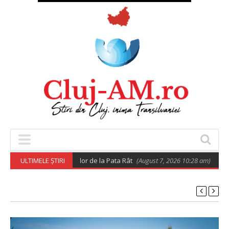
 privind relocarea rromilor de la Pata Rât
ULTIMELE ȘTIRI
(August 7, 2026 10:28 am)
𝐔𝐭𝐢𝐥𝐢