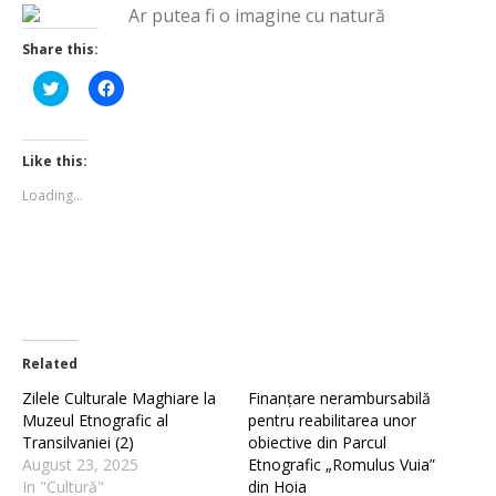
Share this:
Click
Click
to
to
share
share
on
on
Twitter
Facebook
(Opens
(Opens
Like this:
in
in
new
new
Loading...
window)
window)
Related
Zilele Culturale Maghiare la
Finanțare nerambursabilă
Muzeul Etnografic al
pentru reabilitarea unor
Transilvaniei (2)
obiective din Parcul
August 23, 2025
Etnografic „Romulus Vuia”
In "Cultură"
din Hoia