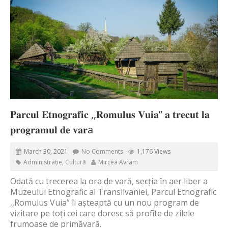
𝐏𝐚𝐫𝐜𝐮𝐥 𝐄𝐭𝐧𝐨𝐠𝐫𝐚𝐟𝐢𝐜 ,,𝐑𝐨𝐦𝐮𝐥𝐮𝐬 𝐕𝐮𝐢𝐚” 𝐚 𝐭𝐫𝐞𝐜𝐮𝐭 𝐥𝐚
𝐩𝐫𝐨𝐠𝐫𝐚𝐦𝐮𝐥 𝐝𝐞 𝐯𝐚𝐫a
March 30, 2021
No Comments
1,176 Views
Administrație
,
Cultură
Mircea Avram
Odată cu trecerea la ora de vară, secția în aer liber a
Muzeului Etnografic al Transilvaniei, Parcul Etnografic
,,Romulus Vuia” îi așteaptă cu un nou program de
vizitare pe toți cei care doresc să profite de zilele
frumoase de primăvară.