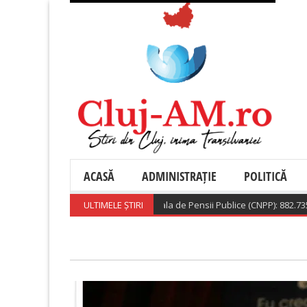
ACASĂ
ADMINISTRAȚIE
POLITICĂ
Casa Nationala de Pensii Publice (CNPP): 882.735 benefi
ULTIMELE ȘTIRI