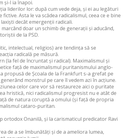
 și-l ia înapoi.
a liderilor lor: după cum vede deja, și ei au legături
fictive. Asta le va scădea radicalismul, ceea ce e bine
 laxiști decât emergenții radicali.
, marcând doar un schimb de generații și aducând,
oriștii de la PSD.
ic, intelectual, religios) are tendința să se
eacția radicală pe măsură.
(la fel de încruntat și radical). Maximalismul și
metice față de maximalismul puritanismului anglo-
rea propusă de Școala de la Frankfurt s-a grefat pe
, generând monstrul pe care îl vedem azi în acțiune.
iziunea celor care vor să restaureze aici o puritate
 hristică, nici radicalismul progresist nu e atât de
 față de natura coruptă a omului (și față de propria
imalismul cataro-puritan.
 ortodox Onanilă, și la carismaticul predicator Ravi
rea de a se îmbunătăți și de a ameliora lumea,