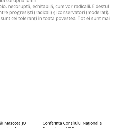
tă corupția lumii.
o, necoruptă, echitabilă, cum vor radicalii. E destul
re progresiști (radicali) și conservatori (moderați).
 sunt cei toleranți în toată povestea. Tot ei sunt mai
ă! Mascota JO
Conferința Consiliului Național al