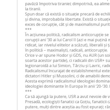
pavăză împotriva tiraniei; dimpotrivă, ea alim
la tiranii.
Spun doar că există o situație precară de echi
și divina, improbabila libertate. Există o situ
exces de corupție, cât și de maximalismul purit
***
În acțiunea politică, radicalism anticorupție se
corupții ani ’30 ai lui Carol II (azi e mai puțin
ridicat, iar nivelul elitelor a scăzut), liberalii 
în politică – maximaliști, radicali, anticorupție.
Orice v-ar spune Hodor și GDS, nu AUR (un soi
soarta acestor partide), ci radicalii din USR+ su
legionaroidă a lui Simion, Târziu și Lavric, radic
Radicalismul încurajat de establishmentul exter
dictatori Hitler și Mussolini, ci de amabilii de
Acesta exprimă radicalismul ideologiei dominan
ideologiei dominante în Europa în anii ‘20-‘30.
***
Ca să ajungă la putere, USR a avut nevoie de vo
Presadă, ecologiști fanatici ca Goțiu, fanatici
putere, mulți dintre aceștia au fost epurați; 