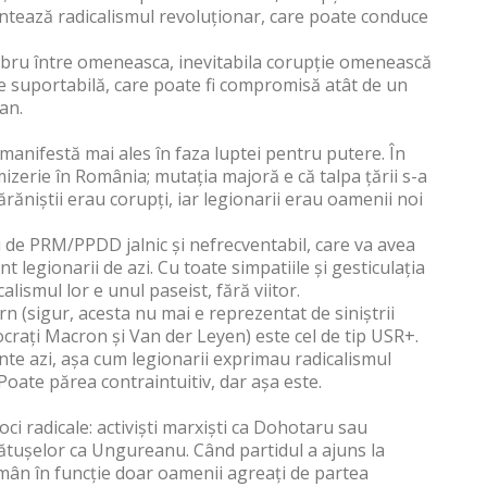
entează radicalismul revoluționar, care poate conduce
libru între omeneasca, inevitabila corupție omenească
ație suportabilă, care poate fi compromisă atât de un
an.
 manifestă mai ales în faza luptei pentru putere. În
ă mizerie în România; mutația majoră e că talpa țării s-a
și țărăniștii erau corupți, iar legionarii erau oamenii noi
 de PRM/PPDD jalnic și nefrecventabil, care va avea
nt legionarii de azi. Cu toate simpatiile și gesticulația
alismul lor e unul paseist, fără viitor.
n (sigur, acesta nu mai e reprezentat de siniștrii
mocrați Macron și Van der Leyen) este cel de tip USR+.
te azi, așa cum legionarii exprimau radicalismul
 Poate părea contraintuitiv, dar așa este.
ci radicale: activiști marxiști ca Dohotaru sau
i cătușelor ca Ungureanu. Când partidul a ajuns la
rămân în funcție doar oamenii agreați de partea