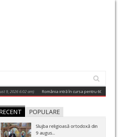
026 6:02 am)
România intră în cursa pentru 6G. Miza: tehnologia care v
RECENT
POPULARE
Slujba religioasă ortodoxă din
9 augus...