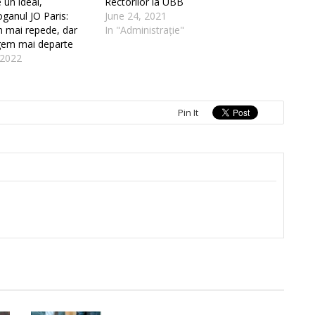
 un ideal,
Rectorilor la UBB
oganul JO Paris:
June 24, 2021
 mai repede, dar
In "Administrație"
em mai departe
 2022
Pin It