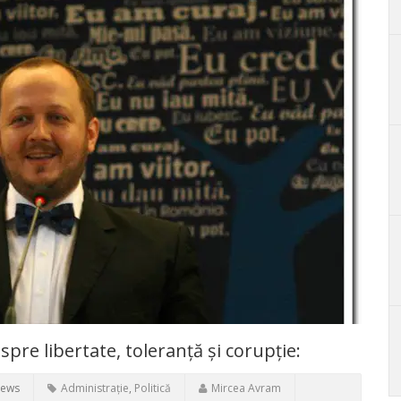
re libertate, toleranță și corupție:
iews
Administrație
,
Politică
Mircea Avram