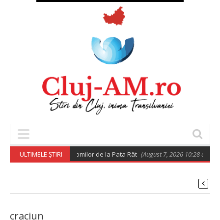
izări privind relocarea rromilor de la Pata Rât
ULTIMELE ȘTIRI
(August 7, 2026 10:28 am)
craciun