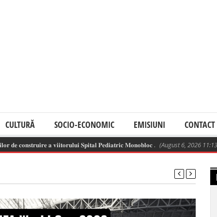
CULTURĂ
SOCIO-ECONOMIC
EMISIUNI
CONTACT
𝐧𝐬𝐭𝐫𝐮𝐢𝐫𝐞 𝐚 𝐯𝐢𝐢𝐭𝐨𝐫𝐮𝐥𝐮𝐢 𝐒𝐩𝐢𝐭𝐚𝐥 𝐏𝐞𝐝𝐢𝐚𝐭𝐫𝐢𝐜 𝐌𝐨𝐧𝐨𝐛𝐥𝐨𝐜 .
(August 6, 2026 11:13 am)