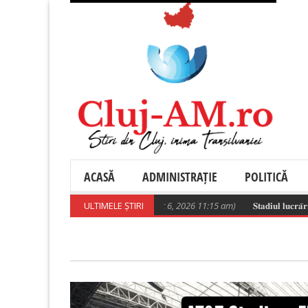
ACASĂ
ADMINISTRAȚIE
POLITICĂ
Poza zilei
ULTIMELE ȘTIRI
(August 6, 2026 11:15 am)
𝐒𝐭𝐚𝐝𝐢𝐮𝐥 𝐥𝐮𝐜𝐫𝐚̆𝐫𝐢𝐥𝐨𝐫 𝐝𝐞 𝐜