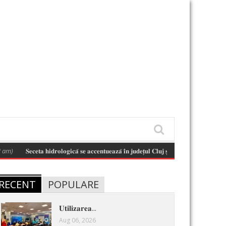
𝐒𝐞𝐜𝐞𝐭𝐚 𝐡𝐢𝐝𝐫𝐨𝐥𝐨𝐠𝐢𝐜𝐚̆ 𝐬𝐞 𝐚𝐜𝐜𝐞𝐧𝐭𝐮𝐞𝐚𝐳𝐚̆ 𝐢̂𝐧 𝐣𝐮𝐝𝐞𝐭̦𝐮𝐥 𝐂𝐥𝐮𝐣 𝐬̦𝐢 𝐢̂𝐧 𝐛𝐚𝐳𝐢𝐧𝐮𝐥 𝐡𝐢𝐝𝐫𝐨𝐠𝐫𝐚𝐟𝐢𝐜 𝐒𝐨𝐦𝐞
RECENT
POPULARE
𝐔𝐭𝐢𝐥𝐢𝐳𝐚𝐫𝐞𝐚...
Aug 06, 2026