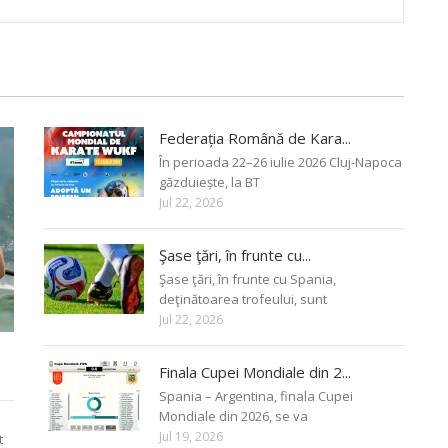
Federația Română de Kara...
În perioada 22–26 iulie 2026 Cluj-Napoca
găzduiește, la BT
Jul 22, 2026
Şase ţări, în frunte cu...
Şase ţări, în frunte cu Spania,
deţinătoarea trofeului, sunt
Jul 22, 2026
Finala Cupei Mondiale din 2...
Spania – Argentina, finala Cupei
Mondiale din 2026, se va
Jul 19, 2026
t