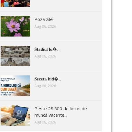
Poza zilei
Aug 06, 2026
𝐒𝐭𝐚𝐝𝐢𝐮𝐥 𝐥𝐮�...
Aug 06, 2026
𝐒𝐞𝐜𝐞𝐭𝐚 𝐡𝐢𝐝�...
Aug 06, 2026
Peste 28.500 de locuri de
muncă vacante...
Aug 06, 2026