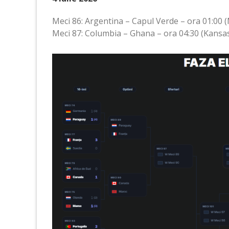
Meci 86: Argentina – Capul Verde – ora 01:00 
Meci 87: Columbia – Ghana – ora 04:30 (Kansas