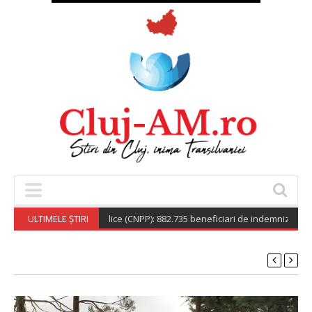
tionala de Pensii Publice (CNPP): 882.735 beneficiari de indemnizație soci
ULTIMELE ȘTIRI