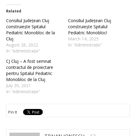
Related
Consiliul Județean Cluj
Consiliul Județean Cluj
construiește Spitalul
construiește Spitalul
Pediatric Monobloc de la
Pediatric Monobloc!
Cluj
March 14, 2025
August 26, 2022
In "Administrație"
In "Administrație"
CJ Cluj – A fost semnat
contractul de proiectare
pentru Spitalul Pediatric
Monobloc de la Cluj
July 30, 2021
In "Administrație"
Pin It