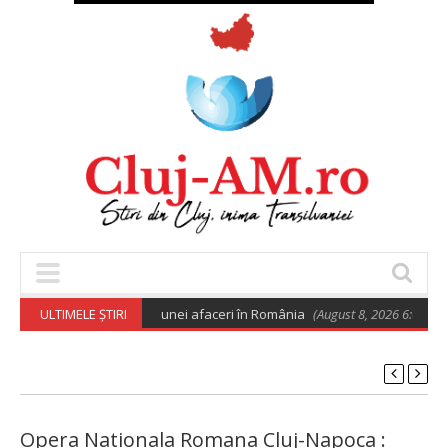
uro pentru deschiderea unei afaceri în România
ULTIMELE ȘTIRI
(August 8, 2026 6:02 am)
Opera Nationala Romana Cluj-Napoca :