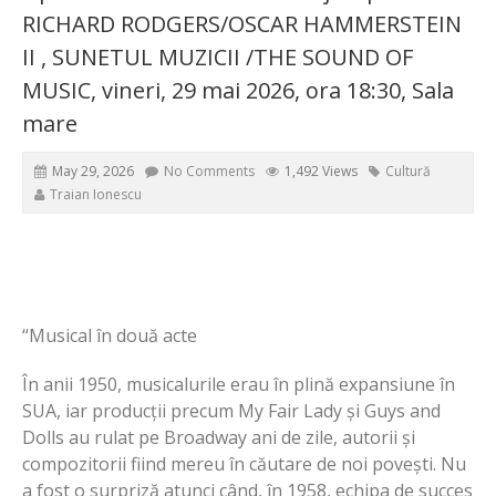
RICHARD RODGERS/OSCAR HAMMERSTEIN
II , SUNETUL MUZICII /THE SOUND OF
MUSIC, vineri, 29 mai 2026, ora 18:30, Sala
mare
May 29, 2026
No Comments
1,492 Views
Cultură
Traian Ionescu
“Musical în două acte
În anii 1950, musicalurile erau în plină expansiune în
SUA, iar producții precum My Fair Lady și Guys and
Dolls au rulat pe Broadway ani de zile, autorii și
compozitorii fiind mereu în căutare de noi povești. Nu
a fost o surpriză atunci când, în 1958, echipa de succes