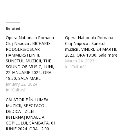
Related
Opera Nationala Romana
Opera Nationala Romana
Cluj-Napoca : RICHARD
Cluj-Napoca : Sunetul
RODGERS/OSCAR
muzicii , VINERI, 24 MARTIE
HAMMERSTEIN II,
2023, ORA 18:30, Sala mare
SUNETUL MUZICII, THE
March 24, 2023
SOUND OF MUSIC, LUNI,
In "Cultură"
22 IANUARIE 2024, ORA
18:30, SALA MARE
January 22, 2024
In "Cultură"
CĂLĂTORIE ÎN LUMEA
MUZICII, SPECTACOL
DEDICAT ZILEI
INTERNAȚIONALE A
COPILULUI, SÂMBĂTĂ, 01
IUNIE 2024, ORA 12:00,