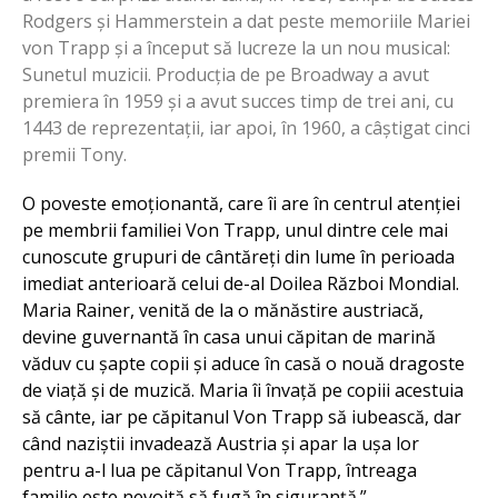
Rodgers și Hammerstein a dat peste memoriile Mariei
von Trapp și a început să lucreze la un nou musical:
Sunetul muzicii. Producția de pe Broadway a avut
premiera în 1959 și a avut succes timp de trei ani, cu
1443 de reprezentații, iar apoi, în 1960, a câștigat cinci
premii Tony.
O poveste emoționantă, care îi are în centrul atenției
pe membrii familiei Von Trapp, unul dintre cele mai
cunoscute grupuri de cântăreți din lume în perioada
imediat anterioară celui de-al Doilea Război Mondial.
Maria Rainer, venită de la o mănăstire austriacă,
devine guvernantă în casa unui căpitan de marină
văduv cu șapte copii și aduce în casă o nouă dragoste
de viață și de muzică. Maria îi învață pe copiii acestuia
să cânte, iar pe căpitanul Von Trapp să iubească, dar
când naziștii invadează Austria și apar la ușa lor
pentru a-l lua pe căpitanul Von Trapp, întreaga
familie este nevoită să fugă în siguranță.”