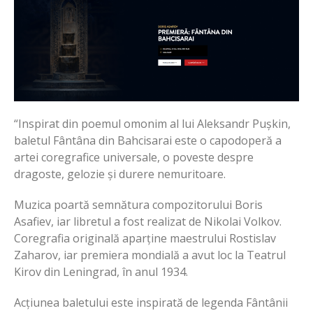
“Inspirat din poemul omonim al lui Aleksandr Pușkin,
baletul Fântâna din Bahcisarai este o capodoperă a
artei coregrafice universale, o poveste despre
dragoste, gelozie și durere nemuritoare.
Muzica poartă semnătura compozitorului Boris
Asafiev, iar libretul a fost realizat de Nikolai Volkov.
Coregrafia originală aparține maestrului Rostislav
Zaharov, iar premiera mondială a avut loc la Teatrul
Kirov din Leningrad, în anul 1934.
Acțiunea baletului este inspirată de legenda Fântânii