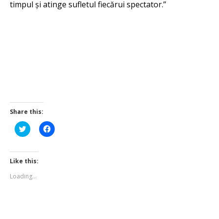
timpul și atinge sufletul fiecărui spectator.”
Share this:
Click
Click
to
to
share
share
on
on
Twitter
Facebook
(Opens
(Opens
Like this:
in
in
new
new
Loading...
window)
window)