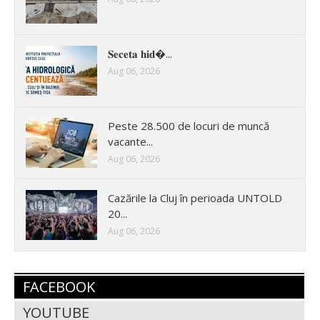
𝐒𝐞𝐜𝐞𝐭𝐚 𝐡𝐢𝐝�...
Aug 06, 2026
Peste 28.500 de locuri de muncă
vacante...
Aug 06, 2026
Cazările la Cluj în perioada UNTOLD
20...
Aug 06, 2026
FACEBOOK
YOUTUBE