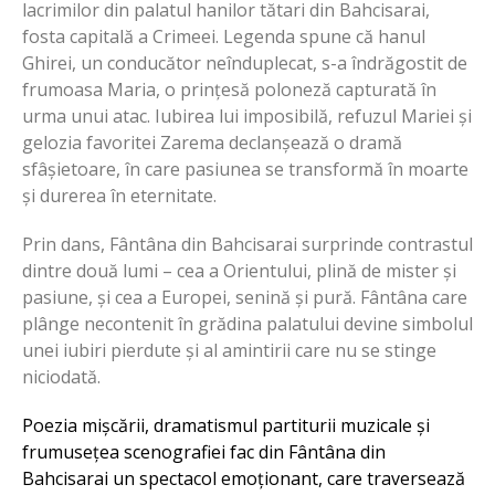
lacrimilor din palatul hanilor tătari din Bahcisarai,
fosta capitală a Crimeei. Legenda spune că hanul
Ghirei, un conducător neînduplecat, s-a îndrăgostit de
frumoasa Maria, o prințesă poloneză capturată în
urma unui atac. Iubirea lui imposibilă, refuzul Mariei și
gelozia favoritei Zarema declanșează o dramă
sfâșietoare, în care pasiunea se transformă în moarte
și durerea în eternitate.
Prin dans, Fântâna din Bahcisarai surprinde contrastul
dintre două lumi – cea a Orientului, plină de mister și
pasiune, și cea a Europei, senină și pură. Fântâna care
plânge necontenit în grădina palatului devine simbolul
unei iubiri pierdute și al amintirii care nu se stinge
niciodată.
Poezia mișcării, dramatismul partiturii muzicale și
frumusețea scenografiei fac din Fântâna din
Bahcisarai un spectacol emoționant, care traversează