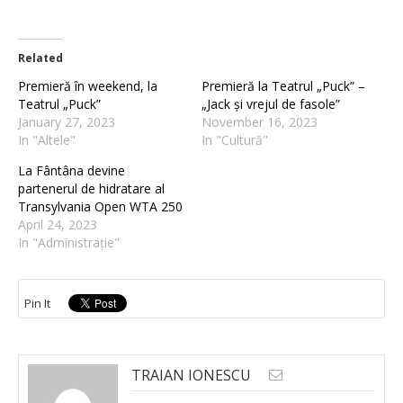
Related
Premieră în weekend, la
Premieră la Teatrul „Puck” –
Teatrul „Puck”
„Jack și vrejul de fasole”
January 27, 2023
November 16, 2023
In "Altele"
In "Cultură"
La Fântâna devine
partenerul de hidratare al
Transylvania Open WTA 250
April 24, 2023
In "Administrație"
Pin It
TRAIAN IONESCU