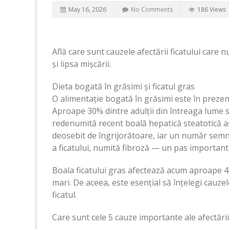
May 16, 2026
No Comments
186 Views
Află care sunt cauzele afectării ficatului care 
și lipsa mișcării.
Dieta bogată în grăsimi și ficatul gras
O alimentație bogată în grăsimi este în prezent
Aproape 30% dintre adulții din întreaga lume su
redenumită recent boală hepatică steatotică aso
deosebit de îngrijorătoare, iar un număr semn
a ficatului, numită fibroză — un pas important 
Boala ficatului gras afectează acum aproape 4 d
mari. De aceea, este esențial să înțelegi cauzel
ficatul.
Care sunt cele 5 cauze importante ale afectării 