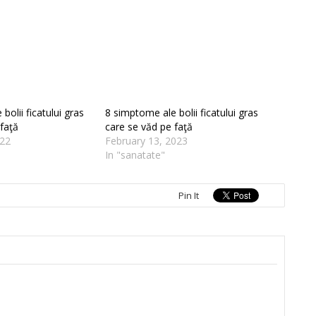
bolii ficatului gras
8 simptome ale bolii ficatului gras
faţă
care se văd pe faţă
022
February 13, 2023
In "sanatate"
Pin It