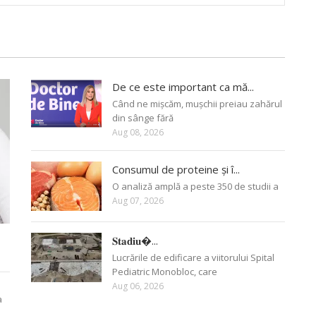
De ce este important ca mă...
Când ne mișcăm, mușchii preiau zahărul
din sânge fără
Aug 08, 2026
Consumul de proteine și î...
O analiză amplă a peste 350 de studii a
Aug 07, 2026
𝐒𝐭𝐚𝐝𝐢𝐮�...
Lucrările de edificare a viitorului Spital
Pediatric Monobloc, care
Aug 06, 2026
a