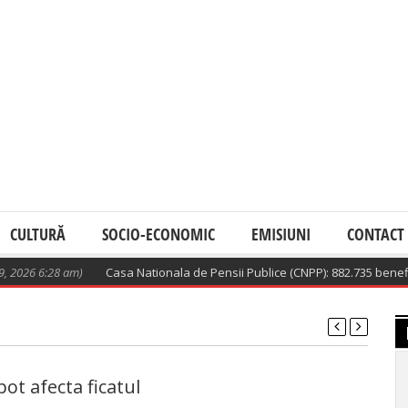
CULTURĂ
SOCIO-ECONOMIC
EMISIUNI
CONTACT
 6:28 am)
Casa Nationala de Pensii Publice (CNPP): 882.735 beneficiari d
 pot afecta ficatul