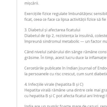
mișcării.
Exercițiile fizice regulate îmbunătățesc sensibil
ficat, ceea ce face ca lipsa activității fizice să
3. Diabetul și afectarea ficatului
Diabetul de tip 2, rezistența la insulină, coles
împreună sindromul metabolic — un factor majo
Când nivelul zahărului din sânge rămâne consta
grăsime. În timp, acest lucru duce la inflamație 
Cercetările publicate în Indian Journal of En
la persoanele cu risc crescut, cum sunt diabeti
4. Infecțiile virale (hepatita B și C)
Hepatita virală rămâne una dintre cele mai grave
cu hepatita B și C pot afecta ficatul ani între
India are un număr foarte mare de cazuri, rep