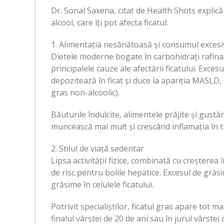
Dr. Sonal Saxena, citat de Health Shots explic
alcool, care îți pot afecta ficatul:
1. Alimentația nesănătoasă și consumul excesi
Dietele moderne bogate în carbohidrați rafina
principalele cauze ale afectării ficatului. Exces
depozitează în ficat și duce la apariția MASLD
gras non-alcoolic).
Băuturile îndulcite, alimentele prăjite și gustă
muncească mai mult și crescând inflamația în t
2. Stilul de viață sedentar
Lipsa activității fizice, combinată cu creșterea
de risc pentru bolile hepatice. Excesul de gră
grăsime în celulele ficatului.
Potrivit specialiștilor, ficatul gras apare tot ma
finalul vârstei de 20 de ani sau în jurul vârstei