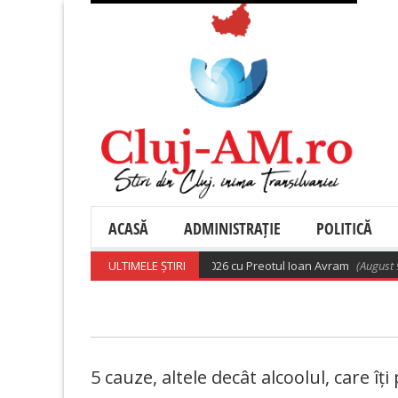
ACASĂ
ADMINISTRAȚIE
POLITICĂ
eligioasă ortodoxă din 9 august 2026 cu Preotul Ioan Avram
ULTIMELE ȘTIRI
(August 9, 2026
5 cauze, altele decât alcoolul, care îți