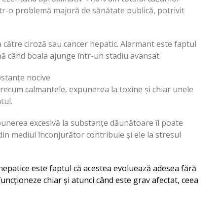
tr-o problemă majoră de sănătate publică, potrivit
a către ciroză sau cancer hepatic. Alarmant este faptul
 când boala ajunge într-un stadiu avansat.
bstanțe nocive
ecum calmantele, expunerea la toxine și chiar unele
tul.
xpunerea excesivă la substanțe dăunătoare îl poate
din mediul înconjurător contribuie și ele la stresul
hepatice este faptul că acestea evoluează adesea fără
uncționeze chiar și atunci când este grav afectat, ceea