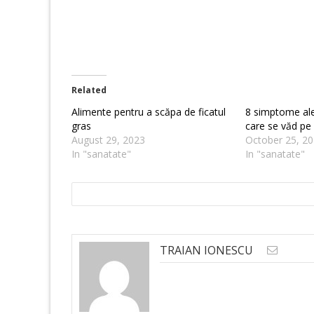
Related
Alimente pentru a scăpa de ficatul
8 simptome ale 
gras
care se văd pe 
August 29, 2023
October 25, 2
In "sanatate"
In "sanatate"
TRAIAN IONESCU