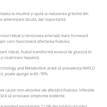
itatea la insulină și ajută la reducerea grăsimii din
 fie o amenințare tăcută, dar importantă.
terolul ridicat și tensiunea arterială mare formează
r care favorizează afectarea ficatului.
nt ridicat, ficatul transformă excesul de glucoză în
și cicatrizare hepatică.
docrinology and Metabolism arată că prevalența NAFLD
cii, poate ajunge la 60–70%.
 cauze non-alcoolice ale afectării ficatului. Infecțiile
gi fără să provoace simptome evidente.
rezentând aproximativ 11,6% din totalul cazurilor