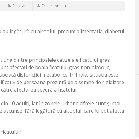
Sanatate
Traian Ionescu
nu au legătură cu alcoolul, precum alimentația, diabetul
 una dintre principalele cauze ale ficatului gras.
nt afectați de boala ficatului gras non-alcoolic,
ciată disfuncției metabolice. În India, situația este
ificativ de persoane prezintă deja semne de rigidizare
către afectarea severă a ficatului.
in 10 adulți, iar în zonele urbane cifrele sunt și mai
e ascunse, fără legătură cu alcoolul, care îți pot afecta
ficatului?