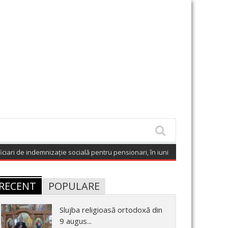
e indemnizație socială pentru pensionari, în iunie 2026
(August 9, 2026 6:0
RECENT
POPULARE
Slujba religioasă ortodoxă din
9 augus...