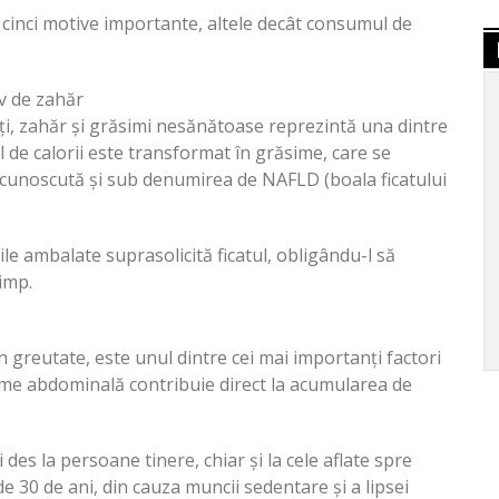
ă cinci motive importante, altele decât consumul de
v de zahăr
ți, zahăr și grăsimi nesănătoase reprezintă una dintre
ul de calorii este transformat în grăsime, care se
, cunoscută și sub denumirea de NAFLD (boala ficatului
rile ambalate suprasolicită ficatul, obligându-l să
imp.
 în greutate, este unul dintre cei mai importanți factori
sime abdominală contribuie direct la acumularea de
i des la persoane tinere, chiar și la cele aflate spre
 de 30 de ani, din cauza muncii sedentare și a lipsei