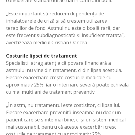
considerate standardul actual în controlul bolii.
„Este important să reducem dependența de
inhalatoarele de criză și să creștem utilizarea
terapiilor de fond. Astmul nu este o boală rară, dar
este frecvent subdiagnosticată și insuficient tratată”,
avertizează medicul Cristian Oancea.
Costurile lipsei de tratament
Specialiștii atrag atenția că povara financiară a
astmului nu vine din tratament, ci din lipsa acestuia.
Fiecare exacerbare crește costurile medicale cu
aproximativ 25%, iar o internare severă poate echivala
cu mai mulți ani de tratament preventiv.
„În astm, nu tratamentul este costisitor, ci lipsa lui.
Fiecare exacerbare prevenită înseamnă nu doar un
pacient care se simte mai bine, ci și un sistem medical
mai sustenabil, pentru că aceste exacerbări cresc
costurile de tratament cu aproximativ 25%,