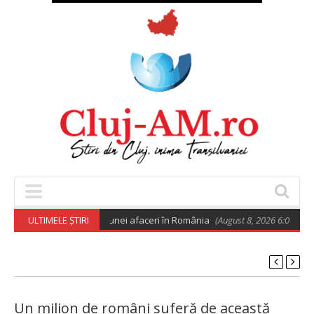
ro pentru deschiderea unei afaceri în România
ULTIMELE ȘTIRI
(August 8, 2026 6:02 am)
Un milion de români suferă de această