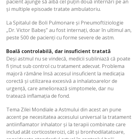
pacient ajunge să aibă cel puțin două internări pe an
și multiple episoade tratate ambulatoriu.
La Spitalul de Boli Pulmonare și Pneumoftiziologie
„Dr. Victor Babeș” au fost internați, doar în ultimul an,
peste 500 de pacienți cu forme severe de astm.
Boală controlabilă, dar insuficient tratată
Deși astmul nu se vindecă, medicii subliniază că poate
fi ținut sub control cu tratament adecvat. Problema
majoră rămâne însă accesul insuficient la medicația
corectă și utilizarea excesivă a inhalatoarelor de
urgență, care ameliorează simptomele, dar nu
tratează inflamația de fond.
Tema Zilei Mondiale a Astmului din acest an pune
accent pe necesitatea accesului universal la tratament
antiinflamator inhalator și la terapii combinate care
includ atât corticosteroizi, cât și bronhodilatatoare,