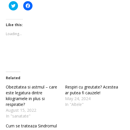
Click
Click
to
to
share
share
on
on
Twitter
Facebook
(Opens
(Opens
Like this:
in
in
new
new
Loading...
window)
window)
Related
Obezitatea si astmul – care
Respiri cu greutate? Acestea
este legatura dintre
ar putea fi cauzele!
kilogramele in plus si
May 24, 2024
respiratie?
In "Altele"
August 15, 2022
In "sanatate"
Cum se trateaza Sindromul