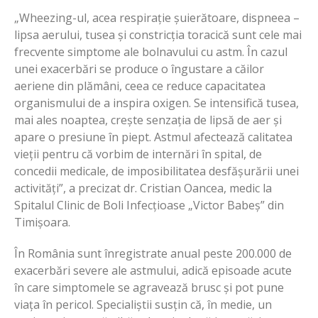
„Wheezing-ul, acea respirație șuierătoare, dispneea –
lipsa aerului, tusea și constricția toracică sunt cele mai
frecvente simptome ale bolnavului cu astm. În cazul
unei exacerbări se produce o îngustare a căilor
aeriene din plămâni, ceea ce reduce capacitatea
organismului de a inspira oxigen. Se intensifică tusea,
mai ales noaptea, crește senzația de lipsă de aer și
apare o presiune în piept. Astmul afectează calitatea
vieții pentru că vorbim de internări în spital, de
concedii medicale, de imposibilitatea desfășurării unei
activități”, a precizat dr. Cristian Oancea, medic la
Spitalul Clinic de Boli Infecțioase „Victor Babeș” din
Timișoara.
În România sunt înregistrate anual peste 200.000 de
exacerbări severe ale astmului, adică episoade acute
în care simptomele se agravează brusc și pot pune
viața în pericol. Specialiștii susțin că, în medie, un