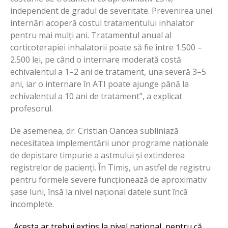
independent de gradul de severitate. Prevenirea unei
internări acoperă costul tratamentului inhalator
pentru mai mulți ani. Tratamentul anual al
corticoterapiei inhalatorii poate să fie între 1.500 –
2.500 lei, pe când o internare moderată costă
echivalentul a 1–2 ani de tratament, una severă 3–5
ani, iar o internare în ATI poate ajunge până la
echivalentul a 10 ani de tratament”, a explicat
profesorul.
De asemenea, dr. Cristian Oancea subliniază
necesitatea implementării unor programe naționale
de depistare timpurie a astmului și extinderea
registrelor de pacienți. În Timiș, un astfel de registru
pentru formele severe funcționează de aproximativ
șase luni, însă la nivel național datele sunt încă
incomplete.
„Acesta ar trebui extins la nivel național, pentru că,