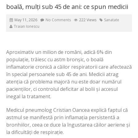
boală, mulți sub 45 de ani: ce spun medicii
May 11, 2026
No Comments
222 Views
Sanatate
Traian Ionescu
Aproximativ un milion de români, adică 6% din
populație, trăiesc cu astm bronșic, o boală
inflamatorie cronică a căilor respiratorii care afectează
în special persoanele sub 45 de ani. Medicii atrag
atenția că problema majoră nu este doar numărul
pacienților, ci controlul deficitar al bolii și accesul
inegal la tratament.
Medicul pneumolog Cristian Oancea explică faptul că
astmul se manifestă prin inflamația persistentă a
bronhiilor, ceea ce duce la îngustarea căilor aeriene și
la dificultăți de respirație.