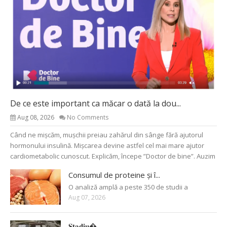
De ce este important ca măcar o dată la dou...
Aug 08, 2026
No Comments
Când ne mișcăm, mușchii preiau zahărul din sânge fără ajutorul
hormonului insulină. Mișcarea devine astfel cel mai mare ajutor
cardiometabolic cunoscut. Explicăm, începe ”Doctor de bine”. Auzim
Consumul de proteine și î...
O analiză amplă a peste 350 de studii a
Aug 07, 2026
𝐒𝐭𝐚𝐝𝐢𝐮�...