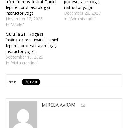
trăim frumos. Invitat Daniel
profesor astrolog și
Iepure , prof. astrolog și
instructor yoga
instructor yoga
December 28, 2023
November 12, 2025
In "Administrație"
In "Altele"
Clujul la ZI – Yoga si
însănătoșirea . Invitat Daniel
Iepure , profesor astrolog și
instructor yoga .
September 16, 2025
In "viata crestina"
Pin It
MIRCEA AVRAM