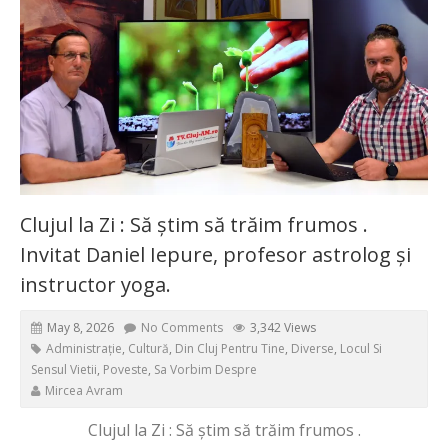
Clujul la Zi : Să știm să trăim frumos .
Invitat Daniel Iepure, profesor astrolog și
instructor yoga.
May 8, 2026
No Comments
3,342 Views
Administrație
,
Cultură
,
Din Cluj Pentru Tine
,
Diverse
,
Locul Si
Sensul Vietii
,
Poveste
,
Sa Vorbim Despre
Mircea Avram
Clujul la Zi : Să știm să trăim frumos .