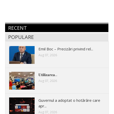
RECENT
POPULARE
Emil Boc – Precizări privind rel...
Aug 07, 2026
𝐔𝐭𝐢𝐥𝐢𝐳𝐚𝐫𝐞𝐚...
Aug 07, 2026
Guvernul a adoptat o hotărâre care
apr...
Aug 07, 2026