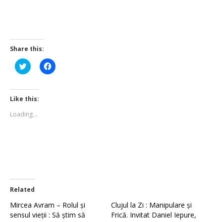
Share this:
Click
Click
to
to
share
share
on
on
Twitter
Facebook
(Opens
(Opens
Like this:
in
in
new
new
Loading...
window)
window)
Related
Mircea Avram – Rolul și
Clujul la Zi : Manipulare și
sensul vieții : Să știm să
Frică. Invitat Daniel Iepure,