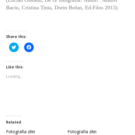
(Lucian Olteanu, De ce fotografia? Autori : Andrei
Baciu, Cristina Tinta, Dorin Bofan, Ed.Filos 2013)
Share this:
Click
Click
to
to
share
share
on
on
Twitter
Facebook
(Opens
(Opens
Like this:
in
in
new
new
Loading...
window)
window)
Related
Fotografia zilei
Fotografia zilei