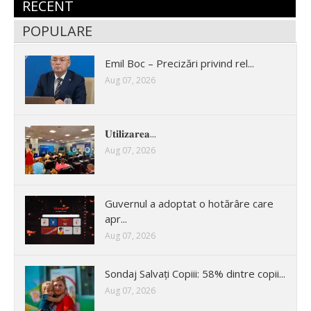
RECENT
POPULARE
Emil Boc – Precizări privind rel...
Aug 07, 2026
𝐔𝐭𝐢𝐥𝐢𝐳𝐚𝐫𝐞𝐚...
Aug 07, 2026
Guvernul a adoptat o hotărâre care
apr...
Aug 07, 2026
Sondaj Salvați Copiii: 58% dintre copii...
Aug 07, 2026