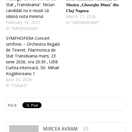
Stat „Transilvania”. Niciun
𝐌𝐮𝐳𝐢𝐜𝐚 „𝐆𝐡𝐞𝐨𝐫𝐠𝐡𝐞 𝐃𝐢𝐦𝐚” 𝐝𝐢𝐧
candidat nu e reușit să
𝐂𝐥𝐮𝐣-𝐍𝐚𝐩𝐨𝐜𝐚
obțină nota minimă
March 17, 2026
February 18, 2021
In "Administrație"
In "Administrație"
SYMPHOPERA Concert
simfonic – Orchestra Regală
de Tineret, Filarmonica de
Stat Transilvania marți, 23
iunie 2026, ora 20:30 , UBB
Curtea interioară, Str. Mihail
Kogălniceanu 1
June 23, 2026
In "Cultură"
Pin It
MIRCEA AVRAM