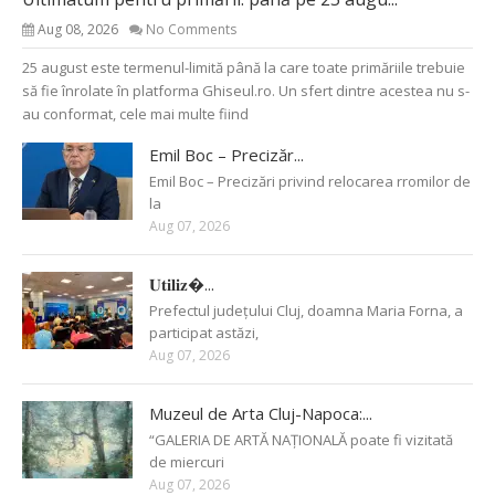
Aug 08, 2026
No Comments
25 august este termenul-limită până la care toate primăriile trebuie
să fie înrolate în platforma Ghiseul.ro. Un sfert dintre acestea nu s-
au conformat, cele mai multe fiind
Emil Boc – Precizăr...
Emil Boc – Precizări privind relocarea rromilor de
la
Aug 07, 2026
𝐔𝐭𝐢𝐥𝐢𝐳�...
Prefectul județului Cluj, doamna Maria Forna, a
participat astăzi,
Aug 07, 2026
Muzeul de Arta Cluj-Napoca:...
“GALERIA DE ARTĂ NAȚIONALĂ poate fi vizitată
de miercuri
Aug 07, 2026