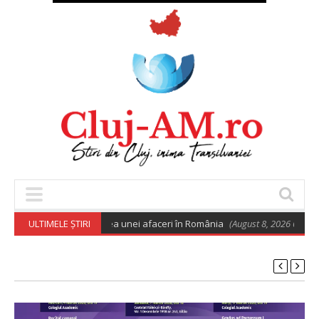
 euro pentru deschiderea unei afaceri în România
ULTIMELE ȘTIRI
(August 8, 2026 6:02 am)