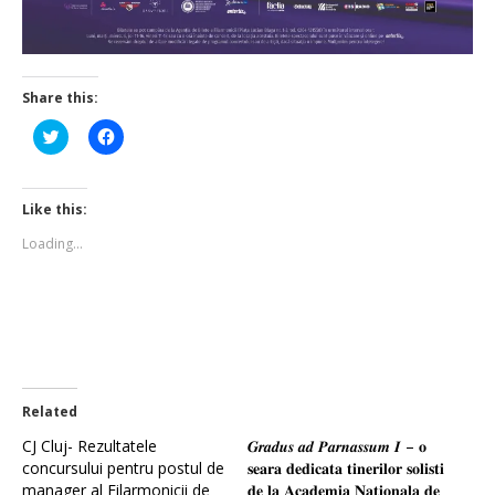
Share this:
Click
Click
to
to
share
share
on
on
Twitter
Facebook
(Opens
(Opens
Like this:
in
in
new
new
Loading...
window)
window)
Related
CJ Cluj- Rezultatele
𝑮𝒓𝒂𝒅𝒖𝒔 𝒂𝒅 𝑷𝒂𝒓𝒏𝒂𝒔𝒔𝒖𝒎 𝑰 – 𝐨
concursului pentru postul de
𝐬𝐞𝐚𝐫𝐚 𝐝𝐞𝐝𝐢𝐜𝐚𝐭𝐚 𝐭𝐢𝐧𝐞𝐫𝐢𝐥𝐨𝐫 𝐬𝐨𝐥𝐢𝐬𝐭𝐢
manager al Filarmonicii de
𝐝𝐞 𝐥𝐚 𝐀𝐜𝐚𝐝𝐞𝐦𝐢𝐚 𝐍𝐚𝐭𝐢𝐨𝐧𝐚𝐥𝐚 𝐝𝐞