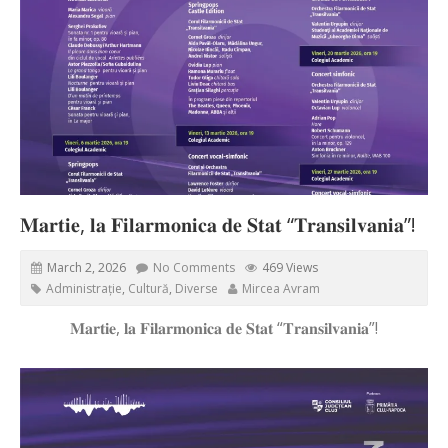
𝐌𝐚𝐫𝐭𝐢𝐞, 𝐥𝐚 𝐅𝐢𝐥𝐚𝐫𝐦𝐨𝐧𝐢𝐜𝐚 𝐝𝐞 𝐒𝐭𝐚𝐭 “𝐓𝐫𝐚𝐧𝐬𝐢𝐥𝐯𝐚𝐧𝐢𝐚”!
March 2, 2026
No Comments
469 Views
Administrație
,
Cultură
,
Diverse
Mircea Avram
𝐌𝐚𝐫𝐭𝐢𝐞, 𝐥𝐚 𝐅𝐢𝐥𝐚𝐫𝐦𝐨𝐧𝐢𝐜𝐚 𝐝𝐞 𝐒𝐭𝐚𝐭 “𝐓𝐫𝐚𝐧𝐬𝐢𝐥𝐯𝐚𝐧𝐢𝐚”!