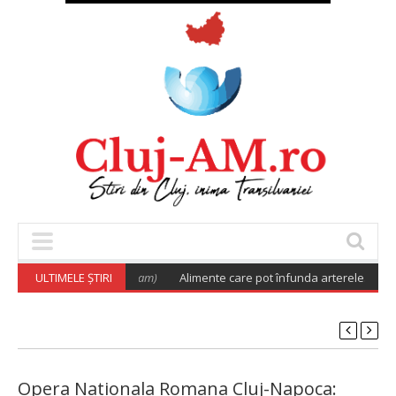
or
(August 5, 2026 6:02 am)
ULTIMELE ȘTIRI
Alimente care pot înfunda arterele. Cu ce le p
Opera Nationala Romana Cluj-Napoca: