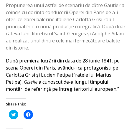
Propunerea unui astfel de scenariu de către Gautier a
coincis cu dorința conducerii Operei din Paris de a-i
oferi celebrei balerine italiene Carlotta Grisi rolul
principal într-o nouă producție coregrafică. După doar
câteva luni, libretistul Saint-Georges și Adolphe Adam
au realizat unul dintre cele mai fermecătoare balete
din istorie.
După premiera lucrării din data de 28 iunie 1841, pe
scena Operei din Paris, avându-i ca protagoniști pe
Carlotta Grisi și Lucien Petipa (fratele lui Marius
Petipa),
Giselle
a cunoscut de-a lungul timpului
montări de referință pe întreg teritoriul european.”
Share this:
Click
Click
to
to
share
share
on
on
Twitter
Facebook