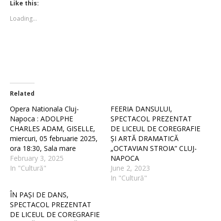
(Opens
(Opens
Like this:
in
in
new
new
Loading...
window)
window)
Related
Opera Nationala Cluj-
FEERIA DANSULUI,
Napoca : ADOLPHE
SPECTACOL PREZENTAT
CHARLES ADAM, GISELLE,
DE LICEUL DE COREGRAFIE
miercuri, 05 februarie 2025,
ȘI ARTĂ DRAMATICĂ
ora 18:30, Sala mare
„OCTAVIAN STROIA” CLUJ-
February 3, 2025
NAPOCA
In "Cultură"
June 2, 2023
In "Cultură"
ÎN PAȘI DE DANS,
SPECTACOL PREZENTAT
DE LICEUL DE COREGRAFIE