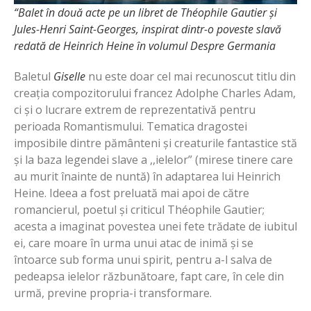
“Balet în două acte pe un libret de Théophile Gautier și
Jules-Henri Saint-Georges, inspirat dintr-o poveste slavă
redată de Heinrich Heine în volumul Despre Germania
Baletul
Giselle
nu este doar cel mai recunoscut titlu din
creația compozitorului francez Adolphe Charles Adam,
ci și o lucrare extrem de reprezentativă pentru
perioada Romantismului. Tematica dragostei
imposibile dintre pământeni și creaturile fantastice stă
și la baza legendei slave a ,,ielelor” (mirese tinere care
au murit înainte de nuntă) în adaptarea lui Heinrich
Heine. Ideea a fost preluată mai apoi de către
romancierul, poetul și criticul Théophile Gautier;
acesta a imaginat povestea unei fete trădate de iubitul
ei, care moare în urma unui atac de inimă și se
întoarce sub forma unui spirit, pentru a-l salva de
pedeapsa ielelor răzbunătoare, fapt care, în cele din
urmă, previne propria-i transformare.