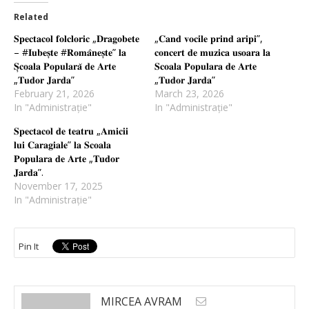
Related
𝐒𝐩𝐞𝐜𝐭𝐚𝐜𝐨𝐥 𝐟𝐨𝐥𝐜𝐥𝐨𝐫𝐢𝐜 „𝐃𝐫𝐚𝐠𝐨𝐛𝐞𝐭𝐞
„𝐂𝐚𝐧𝐝 𝐯𝐨𝐜𝐢𝐥𝐞 𝐩𝐫𝐢𝐧𝐝 𝐚𝐫𝐢𝐩𝐢”,
– #𝐈𝐮𝐛𝐞𝐬̦𝐭𝐞 #𝐑𝐨𝐦𝐚̂𝐧𝐞𝐬̦𝐭𝐞” 𝐥𝐚
𝐜𝐨𝐧𝐜𝐞𝐫𝐭 𝐝𝐞 𝐦𝐮𝐳𝐢𝐜𝐚 𝐮𝐬𝐨𝐚𝐫𝐚 𝐥𝐚
𝐒̦𝐜𝐨𝐚𝐥𝐚 𝐏𝐨𝐩𝐮𝐥𝐚𝐫𝐚̆ 𝐝𝐞 𝐀𝐫𝐭𝐞
𝐒𝐜𝐨𝐚𝐥𝐚 𝐏𝐨𝐩𝐮𝐥𝐚𝐫𝐚 𝐝𝐞 𝐀𝐫𝐭𝐞
„𝐓𝐮𝐝𝐨𝐫 𝐉𝐚𝐫𝐝𝐚”
„𝐓𝐮𝐝𝐨𝐫 𝐉𝐚𝐫𝐝𝐚”
February 21, 2026
March 23, 2026
In "Administrație"
In "Administrație"
𝐒𝐩𝐞𝐜𝐭𝐚𝐜𝐨𝐥 𝐝𝐞 𝐭𝐞𝐚𝐭𝐫𝐮 „𝐀𝐦𝐢𝐜𝐢𝐢
𝐥𝐮𝐢 𝐂𝐚𝐫𝐚𝐠𝐢𝐚𝐥𝐞” 𝐥𝐚 𝐒𝐜𝐨𝐚𝐥𝐚
𝐏𝐨𝐩𝐮𝐥𝐚𝐫𝐚 𝐝𝐞 𝐀𝐫𝐭𝐞 „𝐓𝐮𝐝𝐨𝐫
𝐉𝐚𝐫𝐝𝐚”.
November 17, 2025
In "Administrație"
Pin It
MIRCEA AVRAM