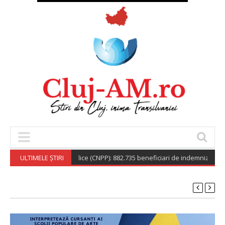
tionala de Pensii Publice (CNPP): 882.735 beneficiari de indemnizație soci
ULTIMELE ȘTIRI