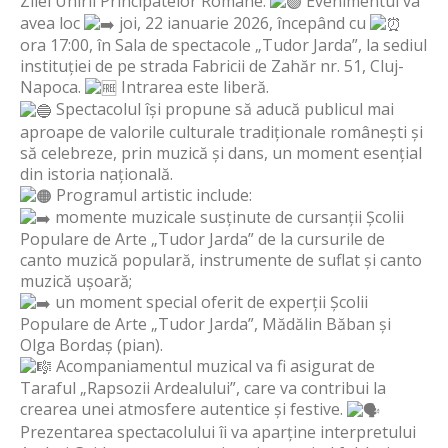
Zilei Unirii Principatelor Române.
Evenimentul va
avea loc
joi, 22 ianuarie 2026, începând cu
ora 17:00, în Sala de spectacole „Tudor Jarda”, la sediul
instituției de pe strada Fabricii de Zahăr nr. 51, Cluj-
Napoca.
Intrarea este liberă.
Spectacolul își propune să aducă publicul mai
aproape de valorile culturale tradiționale românești și
să celebreze, prin muzică și dans, un moment esențial
din istoria națională.
Programul artistic include:
momente muzicale susținute de cursanții Școlii
Populare de Arte „Tudor Jarda” de la cursurile de
canto muzică populară, instrumente de suflat și canto
muzică ușoară;
un moment special oferit de experții Școlii
Populare de Arte „Tudor Jarda”, Mădălin Băban și
Olga Bordaș (pian).
Acompaniamentul muzical va fi asigurat de
Taraful „Rapsozii Ardealului”, care va contribui la
crearea unei atmosfere autentice și festive.
Prezentarea spectacolului îi va aparține interpretului