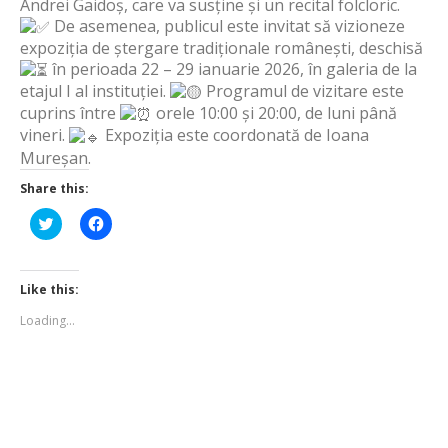
Andrei Gaidoș, care va susține și un recital folcloric.
De asemenea, publicul este invitat să vizioneze
expoziția de ștergare tradiționale românești, deschisă
în perioada 22 – 29 ianuarie 2026, în galeria de la
etajul I al instituției.
Programul de vizitare este
cuprins între
orele 10:00 și 20:00, de luni până
vineri.
Expoziția este coordonată de Ioana
Mureșan.
Share this:
Click
Click
to
to
share
share
on
on
Twitter
Facebook
(Opens
(Opens
Like this:
in
in
new
new
Loading...
window)
window)