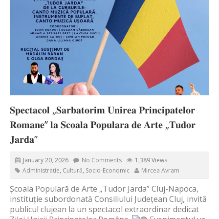
𝐒𝐩𝐞𝐜𝐭𝐚𝐜𝐨𝐥 „𝐒𝐚𝐫𝐛𝐚𝐭𝐨𝐫𝐢𝐦 𝐔𝐧𝐢𝐫𝐞𝐚 𝐏𝐫𝐢𝐧𝐜𝐢𝐩𝐚𝐭𝐞𝐥𝐨𝐫
𝐑𝐨𝐦𝐚𝐧𝐞” 𝐥𝐚 𝐒𝐜𝐨𝐚𝐥𝐚 𝐏𝐨𝐩𝐮𝐥𝐚𝐫𝐚 𝐝𝐞 𝐀𝐫𝐭𝐞 „𝐓𝐮𝐝𝐨𝐫
𝐉𝐚𝐫𝐝𝐚”
January 20, 2026
No Comments
1,389 Views
Administrație
,
Cultură
,
Socio-Economic
Mircea Avram
Școala Populară de Arte „Tudor Jarda” Cluj-Napoca,
instituție subordonată Consiliului Județean Cluj, invită
publicul clujean la un spectacol extraordinar dedicat