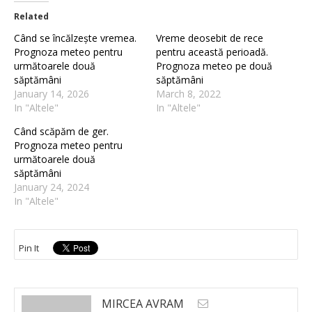
Related
Când se încălzește vremea.
Vreme deosebit de rece
Prognoza meteo pentru
pentru această perioadă.
următoarele două
Prognoza meteo pe două
săptămâni
săptămâni
January 14, 2026
March 8, 2022
In "Altele"
In "Altele"
Când scăpăm de ger.
Prognoza meteo pentru
următoarele două
săptămâni
January 24, 2024
In "Altele"
Pin It
MIRCEA AVRAM