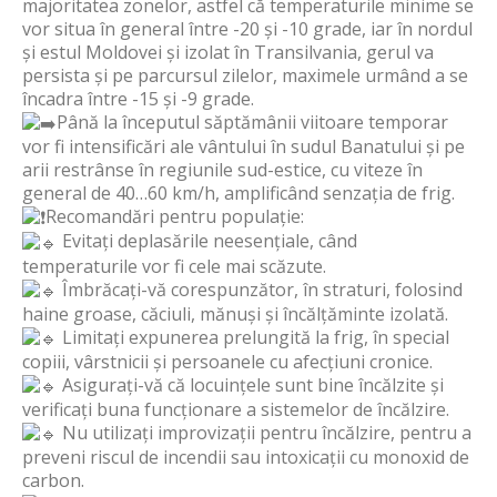
majoritatea zonelor, astfel că temperaturile minime se
vor situa în general între -20 și -10 grade, iar în nordul
și estul Moldovei și izolat în Transilvania, gerul va
persista și pe parcursul zilelor, maximele urmând a se
încadra între -15 și -9 grade.
Până la începutul săptămânii viitoare temporar
vor fi intensificări ale vântului în sudul Banatului și pe
arii restrânse în regiunile sud-estice, cu viteze în
general de 40…60 km/h, amplificând senzația de frig.
Recomandări pentru populație:
Evitați deplasările neesențiale, când
temperaturile vor fi cele mai scăzute.
Îmbrăcați-vă corespunzător, în straturi, folosind
haine groase, căciuli, mănuși și încălțăminte izolată.
Limitați expunerea prelungită la frig, în special
copiii, vârstnicii și persoanele cu afecțiuni cronice.
Asigurați-vă că locuințele sunt bine încălzite și
verificați buna funcționare a sistemelor de încălzire.
Nu utilizați improvizații pentru încălzire, pentru a
preveni riscul de incendii sau intoxicații cu monoxid de
carbon.