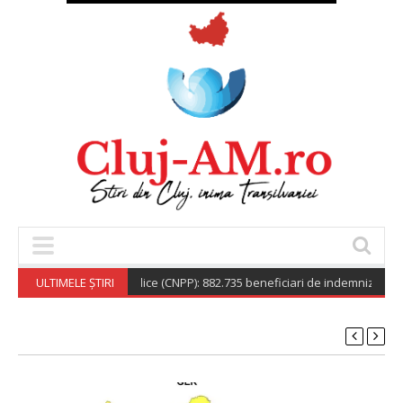
tionala de Pensii Publice (CNPP): 882.735 beneficiari de indemnizație soci
ULTIMELE ȘTIRI