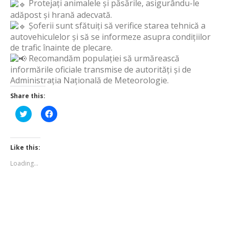
Protejați animalele și păsările, asigurându-le
adăpost și hrană adecvată.
Șoferii sunt sfătuiți să verifice starea tehnică a
autovehiculelor și să se informeze asupra condițiilor
de trafic înainte de plecare.
Recomandăm populației să urmărească
informările oficiale transmise de autorități și de
Administrația Națională de Meteorologie.
Share this:
Click
Click
to
to
share
share
on
on
Twitter
Facebook
(Opens
(Opens
Like this:
in
in
new
new
Loading...
window)
window)