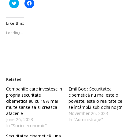
Click
Click
to
to
share
share
on
on
Twitter
Facebook
(Opens
(Opens
Like this:
in
in
new
new
Loading...
window)
window)
Related
Companiile care investesc in
Emil Boc : Securitatea
propria securitate
cibernetică nu mai este o
cibernetica au cu 18% mai
poveste; este o realitate ce
multe sanse sa-si creasca
se întâmplă sub ochii noştri
afacerile
November 26, 2023
June 26, 2023
In "Administrație"
In "Socio-economic"
Securitatea cibernetică, una