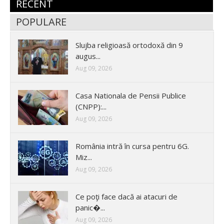
RECENT
POPULARE
Slujba religioasă ortodoxă din 9
augus...
Aug 09, 2026
Casa Nationala de Pensii Publice
(CNPP):...
Aug 09, 2026
România intră în cursa pentru 6G.
Miz...
Aug 09, 2026
Ce poţi face dacă ai atacuri de
panic�...
Aug 09, 2026