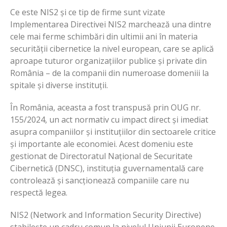
Ce este NIS2 și ce tip de firme sunt vizate
Implementarea Directivei NIS2 marchează una dintre
cele mai ferme schimbări din ultimii ani în materia
securității cibernetice la nivel european, care se aplică
aproape tuturor organizațiilor publice și private din
România – de la companii din numeroase domeniii la
spitale și diverse instituții.
În România, aceasta a fost transpusă prin OUG nr.
155/2024, un act normativ cu impact direct și imediat
asupra companiilor și instituțiilor din sectoarele critice
și importante ale economiei. Acest domeniu este
gestionat de Directoratul Național de Securitate
Cibernetică (DNSC), instituția guvernamentală care
controlează și sancționează companiile care nu
respectă legea.
NIS2 (Network and Information Security Directive)
stabilește un cadru comun la nivelul Uniunii Europene