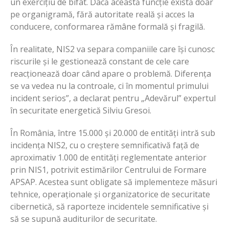
un exercițiu de bifat. Dacă această funcție există doar
pe organigramă, fără autoritate reală și acces la
conducere, conformarea rămâne formală și fragilă.
În realitate, NIS2 va separa companiile care își cunosc
riscurile și le gestionează constant de cele care
reacționează doar când apare o problemă. Diferența
se va vedea nu la controale, ci în momentul primului
incident serios”, a declarat pentru „Adevărul” expertul
în securitate energetică Silviu Gresoi.
În România, între 15.000 și 20.000 de entități intră sub
incidența NIS2, cu o creștere semnificativă față de
aproximativ 1.000 de entități reglementate anterior
prin NIS1, potrivit estimărilor Centrului de Formare
APSAP. Acestea sunt obligate să implementeze măsuri
tehnice, operaționale și organizatorice de securitate
cibernetică, să raporteze incidentele semnificative și
să se supună auditurilor de securitate.