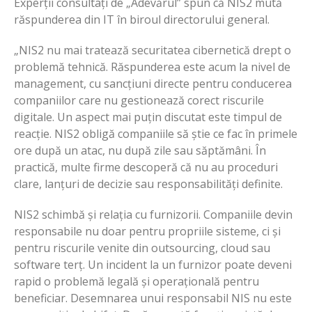
Experții consultați de „Adevărul” spun că NIS2 mută
răspunderea din IT în biroul directorului general.
„NIS2 nu mai tratează securitatea cibernetică drept o
problemă tehnică. Răspunderea este acum la nivel de
management, cu sancțiuni directe pentru conducerea
companiilor care nu gestionează corect riscurile
digitale. Un aspect mai puțin discutat este timpul de
reacție. NIS2 obligă companiile să știe ce fac în primele
ore după un atac, nu după zile sau săptămâni. În
practică, multe firme descoperă că nu au proceduri
clare, lanțuri de decizie sau responsabilități definite.
NIS2 schimbă și relația cu furnizorii. Companiile devin
responsabile nu doar pentru propriile sisteme, ci și
pentru riscurile venite din outsourcing, cloud sau
software terț. Un incident la un furnizor poate deveni
rapid o problemă legală și operațională pentru
beneficiar. Desemnarea unui responsabil NIS nu este