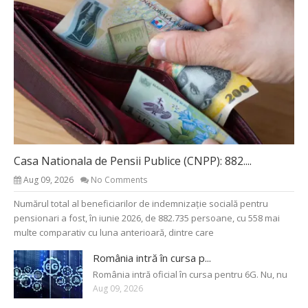
Casa Nationala de Pensii Publice (CNPP): 882....
Aug 09, 2026
No Comments
Numărul total al beneficiarilor de indemnizație socială pentru
pensionari a fost, în iunie 2026, de 882.735 persoane, cu 558 mai
multe comparativ cu luna anterioară, dintre care
România intră în cursa p...
România intră oficial în cursa pentru 6G. Nu, nu
Aug 09, 2026