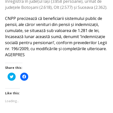
înregistra în județul Iași (3.858 persoane), urmat de
județele Botoșani (2.618), Olt (2.577) și Suceava (2.362).
CNPP precizează că beneficiarii sistemului public de
pensii, ale căror venituri din pensii și indemnizații,
cumulate, se situează sub valoarea de 1.281 de lei,
încasează lunar această sumă, denumit ‘Indemnizație
socială pentru pensionari’, conform prevederilor Legii
nr. 196/2009, cu modificările și completările ulterioare.
AGERPRES
Share this:
Click
Click
to
to
share
share
on
on
Twitter
Facebook
(Opens
(Opens
Like this:
in
in
new
new
Loading...
window)
window)