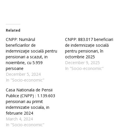
Related
CNPP: Numărul
CNPP: 883.017 beneficiari
beneficiarilor de
de indemnizație socială
indemnizaţie socială pentru
pentru pensionari, în
pensionari a scazut, in
octombrie 2025
noiembrie, cu 5.959
December 9, 2025
persoane
In "Socio-economic"
December 5, 2024
In "Socio-economic"
Casa Nationala de Pensii
Publice (CNPP) : 1.139.603
pensionari au primit
indemnizatie sociala, in
februarie 2024
March 4, 2024
In "Socio-economic"