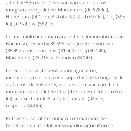
a fost de 536 de lei. Cele mai mari valori au fost
înregistrate în județele: Maramureș (de 628 lei),
Hunedoara (601 lei), Bistrița-Năsăud (597 lei), Cluj (595
lei) și Prahova (592 lei).
Cei mai mulți beneficiari ai acestei indemnizații erau în
București, respectiv 39.595, și în județele Suceava
(35.497 pensionari), Iași (31.660), Dolj (30.140),
Maramureș (28.215) și Prahova (28.043).
În ceea ce privește pensionarii agricultori,
indemnizația socială medie suportată de la bugetul de
stat a fost de 365 de lei, valoarea cea mai mare fiind
înregistrată în județele Ilfov (477 lei), Hunedoara (467
lei) și în Sectoarele 5 și 2 ale Capitalei (446 lei,
respectiv 444 lei).
Potrivit sursei citate, numărul cel mai mare de
beneficiari din rândul pensionarilor agricultori se