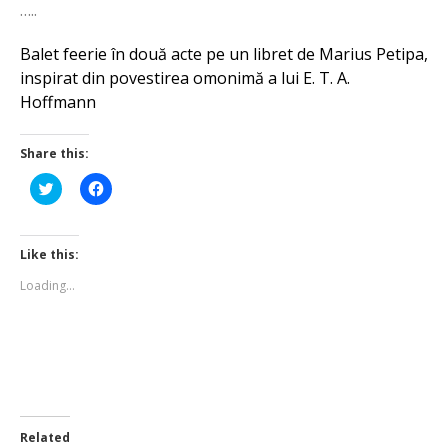
…..
Balet feerie în două acte pe un libret de Marius Petipa,
inspirat din povestirea omonimă a lui E. T. A.
Hoffmann
Share this:
Click
Click
to
to
share
share
on
on
Twitter
Facebook
(Opens
(Opens
Like this:
in
in
new
new
Loading...
window)
window)
Related