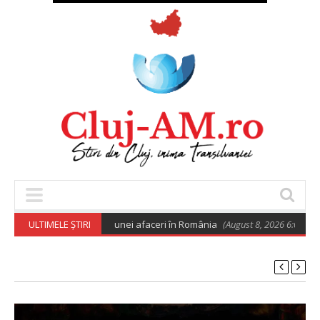
ro pentru deschiderea unei afaceri în România
ULTIMELE ȘTIRI
(August 8, 2026 6:02 am)