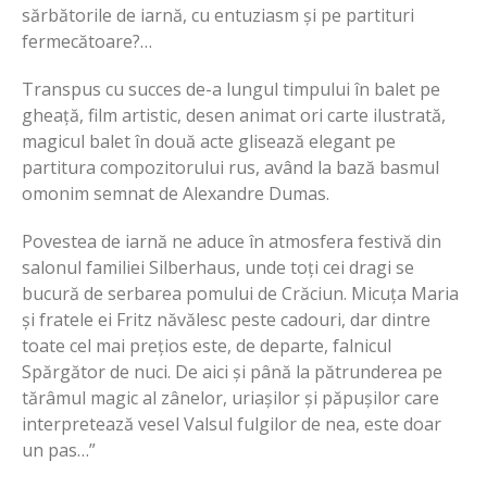
sărbătorile de iarnă, cu entuziasm și pe partituri
fermecătoare?…
Transpus cu succes de-a lungul timpului în balet pe
gheață, film artistic, desen animat ori carte ilustrată,
magicul balet în două acte glisează elegant pe
partitura compozitorului rus, având la bază basmul
omonim semnat de Alexandre Dumas.
Povestea de iarnă ne aduce în atmosfera festivă din
salonul familiei Silberhaus, unde toți cei dragi se
bucură de serbarea pomului de Crăciun. Micuța Maria
și fratele ei Fritz năvălesc peste cadouri, dar dintre
toate cel mai prețios este, de departe, falnicul
Spărgător de nuci. De aici și până la pătrunderea pe
tărâmul magic al zânelor, uriașilor și păpușilor care
interpretează vesel Valsul fulgilor de nea, este doar
un pas…”