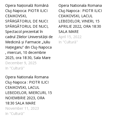
Opera Națională Română
Opera Nationala Romana
Cluj-Napoca: PIOTR ILICI
Cluj-Napoca : PIOTR ILICI
CEAIKOVSKI,
CEAIKOVSKI, LACUL
SPĂRGĂTORUL DE NUCI:
LEBEDELOR, VINERI, 15
SPĂRGĂTORUL DE NUCI,
APRILIE 2022, ORA 18:30
Spectacol prezentat în
SALA MARE
cadrul Zilelor Universității de
April 15, 2022
Medicină și Farmacie „Iuliu
In "Cultură"
Hațieganu” din Cluj-Napoca
, miercuri, 10 decembrie
2025, ora 18:30, Sala Mare
December 9, 2025
In "Cultură"
Opera Nationala Romana
Cluj-Napoca : PIOTR ILICI
CEAIKOVSKI, LACUL
LEBEDELOR, MIERCURI, 15
NOIEMBRIE 2023, ORA
18:30 SALA MARE
November 11, 2023
In "Cultură"