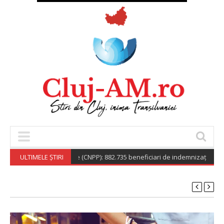
la de Pensii Publice (CNPP): 882.735 beneficiari de indemnizație socială p
ULTIMELE ȘTIRI