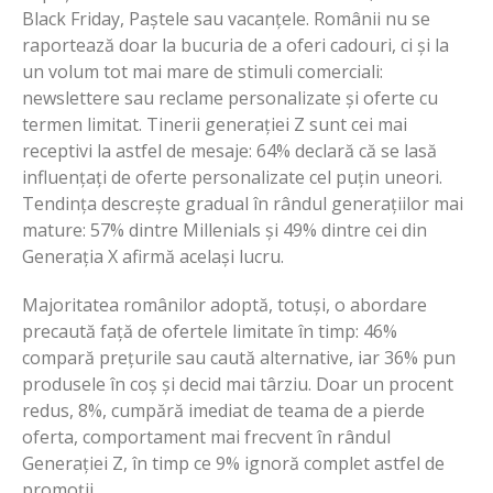
Black Friday, Paștele sau vacanțele. Românii nu se
raportează doar la bucuria de a oferi cadouri, ci și la
un volum tot mai mare de stimuli comerciali:
newslettere sau reclame personalizate și oferte cu
termen limitat. Tinerii generației Z sunt cei mai
receptivi la astfel de mesaje: 64% declară că se lasă
influențați de oferte personalizate cel puțin uneori.
Tendința descrește gradual în rândul generațiilor mai
mature: 57% dintre Millenials și 49% dintre cei din
Generația X afirmă același lucru.
Majoritatea românilor adoptă, totuși, o abordare
precaută față de ofertele limitate în timp: 46%
compară prețurile sau caută alternative, iar 36% pun
produsele în coș și decid mai târziu. Doar un procent
redus, 8%, cumpără imediat de teama de a pierde
oferta, comportament mai frecvent în rândul
Generației Z, în timp ce 9% ignoră complet astfel de
promoții.