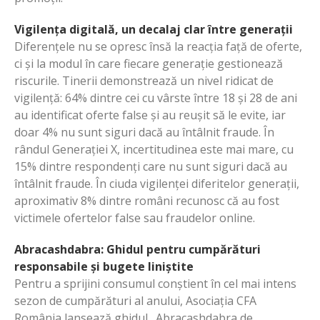
Vigilența digitală, un decalaj clar între generații
Diferențele nu se opresc însă la reacția față de oferte,
ci și la modul în care fiecare generație gestionează
riscurile. Tinerii demonstrează un nivel ridicat de
vigilență: 64% dintre cei cu vârste între 18 și 28 de ani
au identificat oferte false și au reușit să le evite, iar
doar 4% nu sunt siguri dacă au întâlnit fraude. În
rândul Generației X, incertitudinea este mai mare, cu
15% dintre respondenți care nu sunt siguri dacă au
întâlnit fraude. În ciuda vigilenței diferitelor generații,
aproximativ 8% dintre români recunosc că au fost
victimele ofertelor false sau fraudelor online.
Abracashdabra: Ghidul pentru cumpărături
responsabile și bugete liniștite
Pentru a sprijini consumul conștient în cel mai intens
sezon de cumpărături al anului, Asociația CFA
România lansează ghidul „Abracashdabra de