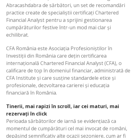
Abracashdabra de sărbători, un set de recomandări
practice create de specialiștii certificați Chartered
Financial Analyst pentru a sprijini gestionarea
cumpărăturilor festive într-un mod mai clar și
echilibrat.
CFA România este Asociația Profesioniștilor în
Investiții din România care dețin certificarea
internațională Chartered Financial Analyst (CFA), o
calificare de top în domeniul financiar, administrată de
CFA Institute și care susține standardele etice și
profesionale, dezvoltarea carierei și educația
financiară în România.
Tinerii, mai rapizi în scroll, iar cei maturi, mai
rezervați în click
Perioada sărbătorilor de iarnă se evidențiază ca
momentul de cumpărături cel mai invocat de români,
depășind semnificativ alte ocazii sezoniere, cum ar fi