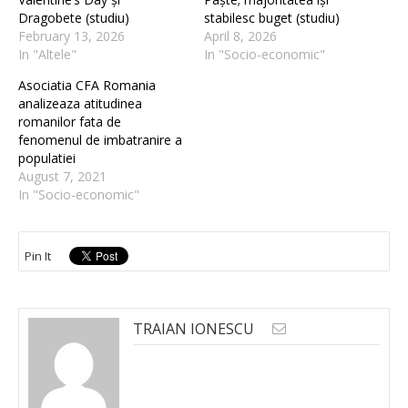
Dragobete (studiu)
stabilesc buget (studiu)
February 13, 2026
April 8, 2026
In "Altele"
In "Socio-economic"
Asociatia CFA Romania
analizeaza atitudinea
romanilor fata de
fenomenul de imbatranire a
populatiei
August 7, 2021
In "Socio-economic"
Pin It
TRAIAN IONESCU