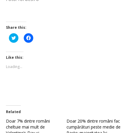
Share this:
Click
Click
to
to
share
share
on
on
Twitter
Facebook
(Opens
(Opens
Like this:
in
in
new
new
Loading...
window)
window)
Related
Doar 7% dintre români
Doar 20% dintre români fac
cheltuie mai mult de
cumpărături peste medie de
Valentine’s Day și
Paște; majoritatea își