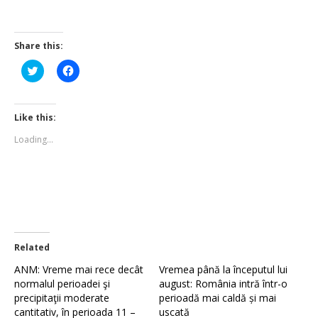
Share this:
Click
Click
to
to
share
share
on
on
Twitter
Facebook
(Opens
(Opens
Like this:
in
in
new
new
Loading...
window)
window)
Related
ANM: Vreme mai rece decât
Vremea până la începutul lui
normalul perioadei şi
august: România intră într-o
precipitaţii moderate
perioadă mai caldă și mai
cantitativ, în perioada 11 –
uscată