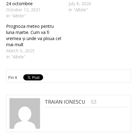
24 octombrie
July 8, 2026
October 12, 2021
In "Altele"
In "Altele"
Prognoza meteo pentru
luna martie. Cum va fi
vremea și unde va ploua cel
mai mult
March 5, 2025
In "Altele"
Pin It
TRAIAN IONESCU