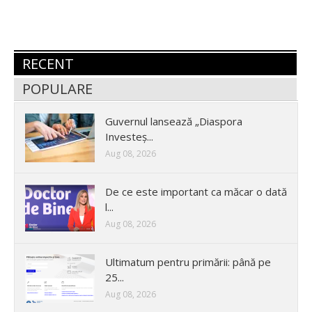
RECENT
POPULARE
Guvernul lansează „Diaspora
Investeș...
Aug 08, 2026
De ce este important ca măcar o dată
l...
Aug 08, 2026
Ultimatum pentru primării: până pe
25...
Aug 08, 2026