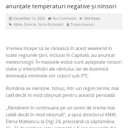
anunțate temperaturi negative și ninsori
December 13, 2025
No Comments
364 Views
Altele
,
Diverse
,
Socio-Economic
Traian Ionescu
Vremea începe să se răcească în acest weekend în
toate regiunile țării, inclusiv în Capitală, au anunțat
meteorologii. În masivele estice sunt așteptate ninsori
slabe și intensificări ale vântului, iar de duminică
dimineață minimele vor coborî sub 0°C.
România se menține, totuși, într-un regim termic mai
cald decât în mod obișnuit pentru această perioadă.
„Rămânem în continuare pe un semn de vreme mai
caldă decât în mod obișnuit”, a spus directorul ANM,
Elena Mateescu la Digi 24, precizând că săptămâna