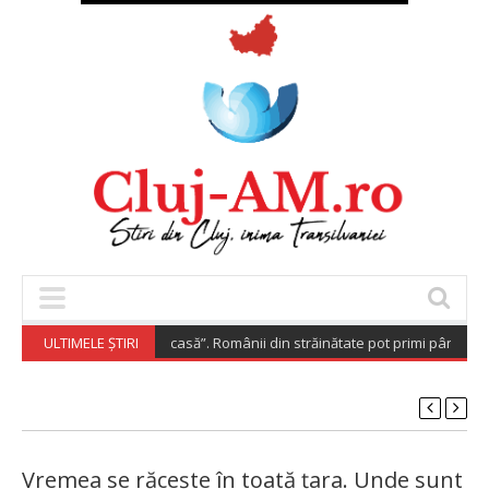
Diaspora Investește Acasă”. Românii din străinătate pot primi până la 200
ULTIMELE ȘTIRI
Vremea se răcește în toată țara. Unde sunt