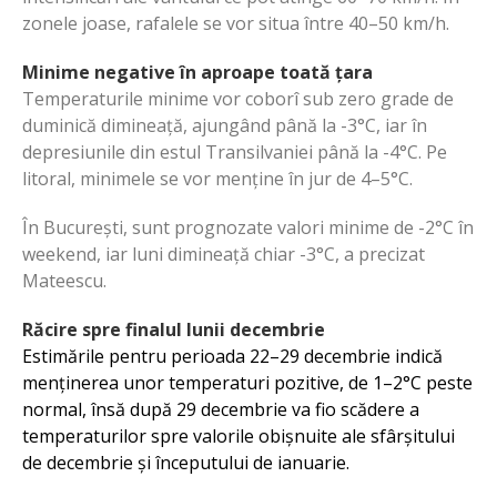
zonele joase, rafalele se vor situa între 40–50 km/h.
Minime negative în aproape toată țara
Temperaturile minime vor coborî sub zero grade de
duminică dimineață, ajungând până la -3°C, iar în
depresiunile din estul Transilvaniei până la -4°C. Pe
litoral, minimele se vor menține în jur de 4–5°C.
În București, sunt prognozate valori minime de -2°C în
weekend, iar luni dimineață chiar -3°C, a precizat
Mateescu.
Răcire spre finalul lunii decembrie
Estimările pentru perioada 22–29 decembrie indică
menținerea unor temperaturi pozitive, de 1–2°C peste
normal, însă după 29 decembrie va fio scădere a
temperaturilor spre valorile obișnuite ale sfârșitului
de decembrie și începutului de ianuarie.