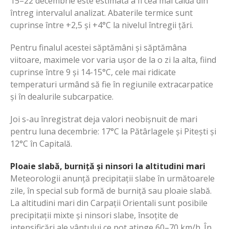
15–22 decembrie este estimată a fi cea mai caldă din
întreg intervalul analizat. Abaterile termice sunt
cuprinse între +2,5 și +4°C la nivelul întregii țări.
Pentru finalul acestei săptămâni și săptămâna
viitoare, maximele vor varia ușor de la o zi la alta, fiind
cuprinse între 9 și 14-15°C, cele mai ridicate
temperaturi urmând să fie în regiunile extracarpatice
și în dealurile subcarpatice.
Joi s-au înregistrat deja valori neobișnuit de mari
pentru luna decembrie: 17°C la Pătârlagele și Pitești și
12°C în Capitală.
Ploaie slabă, burniță și ninsori la altitudini mari
Meteorologii anunță precipitații slabe în următoarele
zile, în special sub formă de burniță sau ploaie slabă.
La altitudini mari din Carpații Orientali sunt posibile
precipitații mixte și ninsori slabe, însoțite de
intensificări ale vântului ce pot atinge 60–70 km/h. În