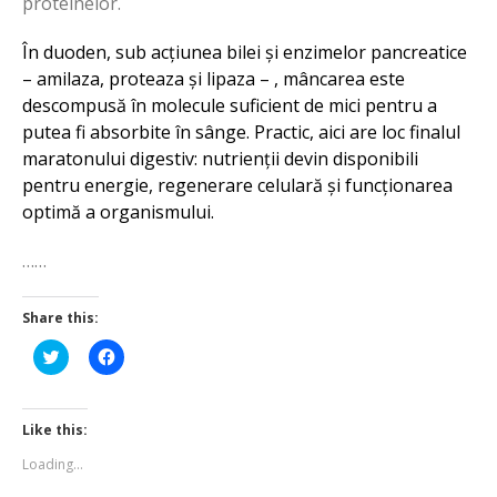
proteinelor.
În duoden, sub acțiunea bilei și enzimelor pancreatice
– amilaza, proteaza și lipaza – , mâncarea este
descompusă în molecule suficient de mici pentru a
putea fi absorbite în sânge. Practic, aici are loc finalul
maratonului digestiv: nutrienții devin disponibili
pentru energie, regenerare celulară și funcționarea
optimă a organismului.
……
Share this:
Click
Click
to
to
share
share
on
on
Twitter
Facebook
(Opens
(Opens
Like this:
in
in
new
new
Loading...
window)
window)