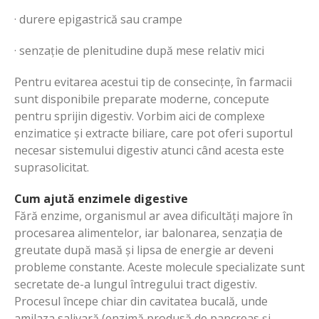
· durere epigastrică sau crampe
· senzație de plenitudine după mese relativ mici
Pentru evitarea acestui tip de consecințe, în farmacii
sunt disponibile preparate moderne, concepute
pentru sprijin digestiv. Vorbim aici de complexe
enzimatice și extracte biliare, care pot oferi suportul
necesar sistemului digestiv atunci când acesta este
suprasolicitat.
Cum ajută enzimele digestive
Fără enzime, organismul ar avea dificultăți majore în
procesarea alimentelor, iar balonarea, senzația de
greutate după masă și lipsa de energie ar deveni
probleme constante. Aceste molecule specializate sunt
secretate de-a lungul întregului tract digestiv.
Procesul începe chiar din cavitatea bucală, unde
amilaza salivară (enzimă produsă de pancreas și