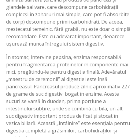
glandele salivare, care descompune carbohidrații
complecși în zaharuri mai simple, care pot fi absorbite
de corp) descompune primii carbohidrați. De aceea,
mestecatul temeinic, fără grabă, nu este doar o simplă
recomandare. Este cu adevărat important, deoarece
ușurează munca întregului sistem digestiv.
În stomac, intervine pepsina, enzima responsabilă
pentru fragmentarea proteinelor în componente mai
mici, pregătindu-le pentru digestia finală. Adevăratul
„maestru de ceremonii” al digestiei este însă
pancreasul. Pancreasul produce zilnic aproximativ 227
de grame de suc digestiv, bogat în enzime. Aceste
sucuri se varsă în duoden, prima porțiune a
intestinului subțire, unde se combină cu bila, un alt
suc digestiv important produs de ficat și stocat în
vezica biliară. Această „întâlnire” este esențială pentru
digestia completă a grăsimilor, carbohidraților și