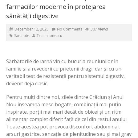
farmaciilor moderne în protejarea
sănătății digestive
December 12, 2025
No Comments
307 Views
Sanatate
Traian Ionescu
Sărbătorile de iarnă vin cu bucuria reuniunilor în
familie și a revederii cu prietenii dragi, dar și cu un
veritabil test de rezistență pentru sistemul digestiv,
devenit deja clasic.
Pentru mulți dintre noi, zilele dintre Crăciun și Anul
Nou înseamnă mese bogate, combinații mai puțin
inspirate, porții mai mari decât de obicei și un ritm
alimentar complet diferit față de cel din restul anului.
Toate acestea pot provoca disconfort abdominal,
arsuri gastrice, senzație de plenitudine sau și mai grav