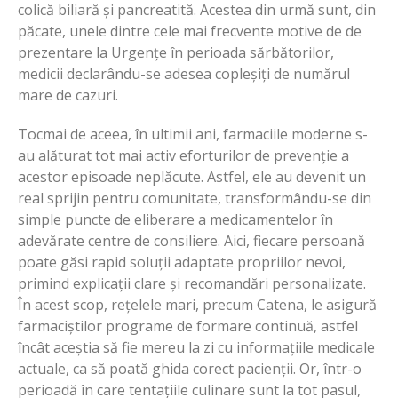
colică biliară și pancreatită. Acestea din urmă sunt, din
păcate, unele dintre cele mai frecvente motive de de
prezentare la Urgențe în perioada sărbătorilor,
medicii declarându-se adesea copleșiți de numărul
mare de cazuri.
Tocmai de aceea, în ultimii ani, farmaciile moderne s-
au alăturat tot mai activ eforturilor de prevenție a
acestor episoade neplăcute. Astfel, ele au devenit un
real sprijin pentru comunitate, transformându-se din
simple puncte de eliberare a medicamentelor în
adevărate centre de consiliere. Aici, fiecare persoană
poate găsi rapid soluții adaptate propriilor nevoi,
primind explicații clare și recomandări personalizate.
În acest scop, rețelele mari, precum Catena, le asigură
farmaciștilor programe de formare continuă, astfel
încât aceștia să fie mereu la zi cu informațiile medicale
actuale, ca să poată ghida corect pacienții. Or, într-o
perioadă în care tentațiile culinare sunt la tot pasul,