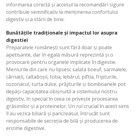
informarea corectă și accesul la recomandări sigure
contribuie semnificativ la menținerea confortului
digestiv și a stării de bine.
Bunătățile tradiționale și impactul lor asupra
digestiei
Preparatele românești sunt fără doar și poate
apetisante, dar în egală măsură reprezintă și o
provocare pentru organele implicate în digestie.
Meniurile din care nu lipsesc salata boeuf, sarmalele,
cârnații, caltaboșii, toba, lebărul, piftia, fripturile,
cozonacul, turta dulce, prăjiturile și bomboanele pot
depăși capacitatea obișnuită a sistemului nostru
digestiv, în special în ceea ce privește procesarea
grăsimilor și a proteinelor. Un rol crucial în acest sens
îl au vezica biliară și pancreasul, întrucât sunt
responsabile de secreția de bilă și producerea de
enzime digestive.