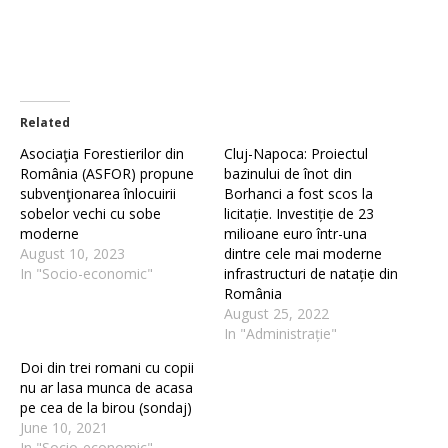
Related
Asociaţia Forestierilor din
Cluj-Napoca: Proiectul
România (ASFOR) propune
bazinului de înot din
subvenţionarea înlocuirii
Borhanci a fost scos la
sobelor vechi cu sobe
licitație. Investiție de 23
moderne
milioane euro într-una
August 10, 2023
dintre cele mai moderne
In "Socio-economic"
infrastructuri de natație din
România
August 25, 2022
In "Administrație"
Doi din trei romani cu copii
nu ar lasa munca de acasa
pe cea de la birou (sondaj)
June 10, 2021
In "Socio-economic"