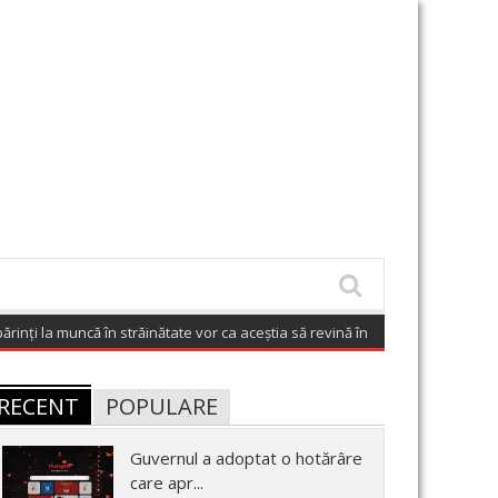
nți la muncă în străinătate vor ca aceștia să revină în România
(August 7, 20
RECENT
POPULARE
Guvernul a adoptat o hotărâre
care apr...