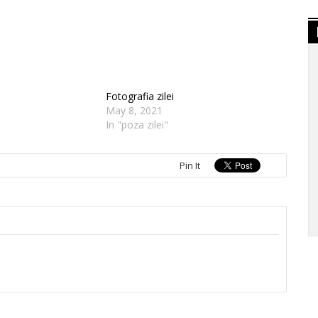
Fotografia zilei
1
May 8, 2021
In "poza zilei"
Pin It