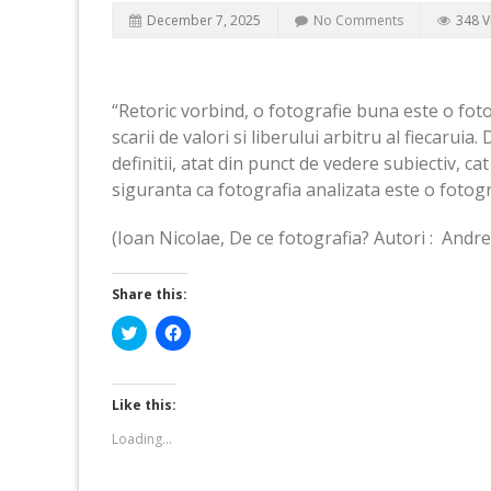
December 7, 2025
No Comments
348 V
“Retoric vorbind, o fotografie buna este o foto
scarii de valori si liberului arbitru al fiecaruia
definitii, atat din punct de vedere subiectiv, cat
siguranta ca fotografia analizata este o fotog
(Ioan Nicolae, De ce fotografia? Autori : Andre
Share this:
Click
Click
to
to
share
share
on
on
Twitter
Facebook
(Opens
(Opens
Like this:
in
in
new
new
Loading...
window)
window)