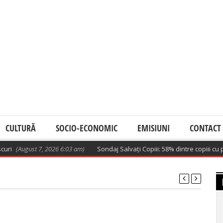
CULTURĂ
SOCIO-ECONOMIC
EMISIUNI
CONTACT
(August 7, 2026 6:03 am)
Sondaj Salvați Copiii: 58% dintre copiii cu pări