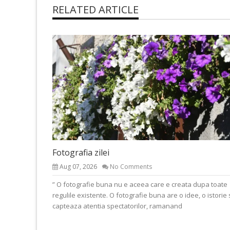
RELATED ARTICLE
Fotografia zilei
Aug 07, 2026
No Comments
” O fotografie buna nu e aceea care e creata dupa toate
regulile existente. O fotografie buna are o idee, o istorie 
capteaza atentia spectatorilor, ramanand