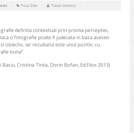
iews
Poza Zilei
Traian Ionescu
grafie definita contextual prin prisma perceptiei,
. Daca o fotografie poate fi judecata in baza acestei
 si obiectiv, iar rezultatul este unul pozitiv, cu
rafie buna”.
i Baciu, Cristina Tinta, Dorin Bofan, Ed.Filos 2013)