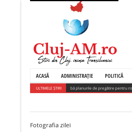
ACASĂ
ADMINISTRAȚIE
POLITICĂ
nul a adoptat o hotărâre care aprobă planurile de pregătire pentru riscuri
ULTIMELE ȘTIRI
Fotografia zilei