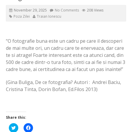
November 29, 2025
No Comments
208 Views
Poza Zilei
Traian Ionescu
“O fotografie buna este un cadru pe care il descoperi
de mai multe ori, un cadru care te enerveaza, dar care
te si atrage! Foarte interesant este ca atunci cand, din
500 de cadre dintr-o tura foto, simti ca ai fie si numai 3
cadre bune, ai certitudinea ca ai facut un pas inainte!”
(Gina Buliga, De ce fotografia? Autori : Andrei Baciu,
Cristina Tinta, Dorin Bofan, Ed.Filos 2013)
Share this:
Click
Click
to
to