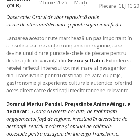
2 Iunie 2026
Marți
(OLB)
Plecare CLJ 13:2
Observație:
Orar
ul
de
zbor
reprezintă orele
locale
de
aterizare/
de
colare şi poate suferi modificări
Lansarea acestor rute marchează un pas important în
consolidarea prezenței companiei în regiune, care
devine unul dintre punctele-cheie de plecare pentru
destinațiile de vacanță din
Grecia și Italia.
Extinderea
rețelei reflectă interesul tot mai mare al pasagerilor
din Transilvania pentru destinații de vară cu plaje,
gastronomie și experiențe culturale autentice, oferind
acces direct către destinații mediteraneene relevante.
Domnul Marius Pandel, Președinte AnimaWings, a
declarat:
„
Odată cu aceste noi rute, ne
reafirmăm
angajamentul față de regiune, investind în diversitate de
destinații, servicii moderne și opțiuni de călătorie
accesibile pentru pasagerii din întreaga Transilvanie.