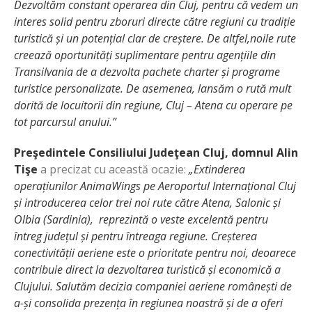
Dezvoltăm constant operarea din Cluj, pentru că vedem un
interes solid pentru zboruri directe către regiuni cu tradiție
turistică și un potențial clar de creștere.
De altfel,n
oile rute
creează oportunități suplimentare pentru agențiile din
Transilvania de a dezvolta pachete charter și programe
turistice personalizate. De asemenea, lansăm o rută mult
dorită de locuitorii din regiune, Cluj – Atena cu operare pe
tot parcursul anului.”
Preşedintele Consiliului Judeţean Cluj, domnul Alin
Tişe
a precizat cu această ocazie:
„
Extinderea
operațiunilor AnimaWings pe Aeroportul Internațional Cluj
și introducerea celor trei noi rute către Atena, Salonic
și
Olbia (Sardinia), reprezintă o veste excelentă pentru
întreg județul și pentru întreaga regiune. Creșterea
conectivității aeriene este o prioritate pentru noi, deoarece
contribuie direct la dezvoltarea turistică și economică a
Clujului. Salutăm decizia companiei aeriene românești de
a-și consolida prezența în regiunea noastră și de a oferi