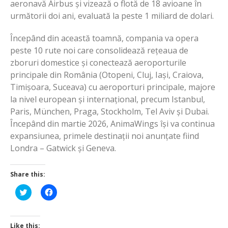
aeronavă Airbus și vizează o flotă de 18 avioane în
următorii doi ani, evaluată la peste 1 miliard de dolari.
Începând din această toamnă, compania va opera
peste 10 rute noi care consolidează rețeaua de
zboruri domestice și conectează aeroporturile
principale din România (Otopeni, Cluj, Iași, Craiova,
Timișoara, Suceava) cu aeroporturi principale, majore
la nivel european și internațional, precum Istanbul,
Paris, München, Praga, Stockholm, Tel Aviv și Dubai.
Începând din martie 2026, AnimaWings își va continua
expansiunea, primele destinații noi anunțate fiind
Londra – Gatwick și Geneva.
Share this:
Click
Click
to
to
share
share
on
on
Twitter
Facebook
(Opens
(Opens
Like this: