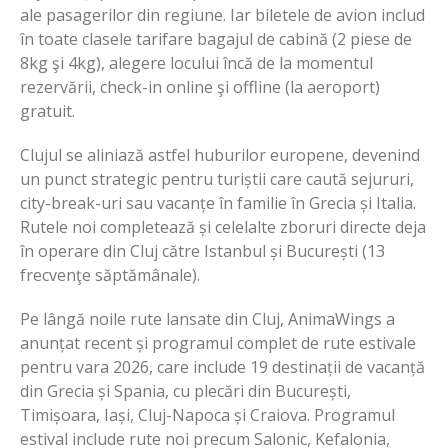
ale pasagerilor din regiune. Iar biletele de avion includ
în toate clasele tarifare bagajul de cabină (2 piese de
8kg şi 4kg), alegere locului încă de la momentul
rezervării, check-in online şi offline (la aeroport)
gratuit.
Clujul se aliniază astfel huburilor europene, devenind
un punct strategic pentru turiștii care caută sejururi,
city-break-uri sau vacanțe în familie în Grecia și Italia.
Rutele noi completează și celelalte zboruri directe deja
în operare din Cluj către Istanbul și București (13
frecvenţe săptămânale).
Pe lângă noile rute lansate din Cluj, AnimaWings a
anunțat recent și programul complet de rute estivale
pentru vara 2026, care include 19 destinații de vacanță
din Grecia și Spania, cu plecări din București,
Timișoara, Iași, Cluj-Napoca și Craiova. Programul
estival include rute noi precum Salonic, Kefalonia,