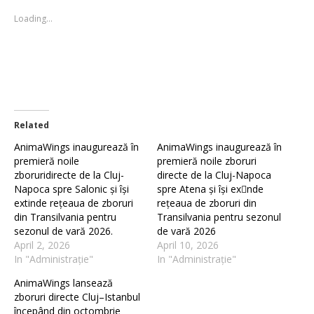
in
in
new
new
Loading...
window)
window)
Related
AnimaWings inaugurează în
AnimaWings inaugurează în
premieră noile
premieră noile zboruri
zboruridirecte de la Cluj-
directe de la Cluj-Napoca
Napoca spre Salonic și își
spre Atena și își exnde
extinde rețeaua de zboruri
rețeaua de zboruri din
din Transilvania pentru
Transilvania pentru sezonul
sezonul de vară 2026.
de vară 2026
April 2, 2026
April 10, 2026
In "Administrație"
In "Administrație"
AnimaWings lansează
zboruri directe Cluj–Istanbul
începând din octombrie