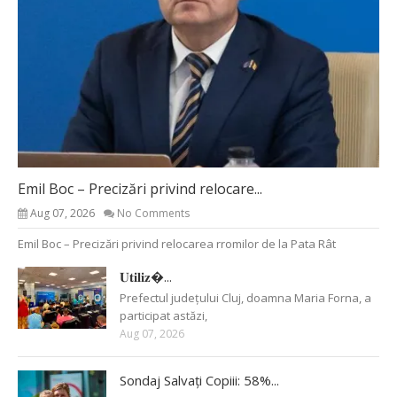
Emil Boc – Precizări privind relocare...
Aug 07, 2026
No Comments
Emil Boc – Precizări privind relocarea rromilor de la Pata Rât
𝐔𝐭𝐢𝐥𝐢𝐳�...
Prefectul județului Cluj, doamna Maria Forna, a
participat astăzi,
Aug 07, 2026
Sondaj Salvați Copiii: 58%...