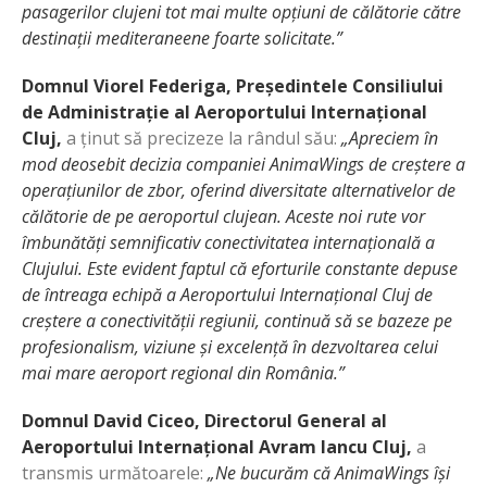
pasagerilor clujeni tot mai multe opțiuni de călătorie către
destinații mediteraneene foarte solicitate.
”
Domnul Viorel Federiga, Președintele Consiliului
de Administrație al Aeroportului Internațional
Cluj,
a ținut să precizeze la rândul său:
„Apreciem în
mod deosebit decizia companiei AnimaWings de creștere a
operațiunilor de zbor, oferind diversitate alternativelor de
călătorie de pe aeroportul clujean.
Aceste noi rute vor
îmbunătăți semnificativ conectivitatea internațională a
Clujului. Este evident faptul că eforturile constante depuse
de întreaga echipă a Aeroportului Internațional Cluj de
creștere a conectivității regiunii, continuă să se bazeze pe
profesionalism, viziune și excelență în dezvoltarea celui
mai mare aeroport regional din România.”
Domnul David Ciceo, Directorul General al
Aeroportului Internațional Avram Iancu Cluj,
a
transmis următoarele:
„
Ne bucurăm că AnimaWings își