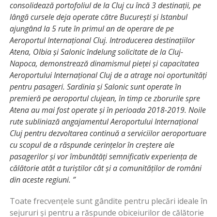
consolidează portofoliul de la Cluj cu încă 3 destinații, pe
lângă cursele deja operate către București și Istanbul
ajungând la 5 rute în primul an de operare de pe
Aeroportul Internațional Cluj. Introducerea destinațiilor
Atena, Olbia și Salonic îndelung solicitate de la Cluj-
Napoca, demonstrează dinamismul pieței și capacitatea
Aeroportului Internațional Cluj de a atrage noi oportunități
pentru pasageri. Sardinia și Salonic
sunt operate în
premieră pe aeroportul clujean, în timp ce zborurile spre
Atena au mai fost operate și în perioada 2018-2019. Noile
rute subliniază angajamentul Aeroportului Internațional
Cluj pentru dezvoltarea continuă a serviciilor aeroportuare
cu scopul de a răspunde cerințelor în creștere ale
pasagerilor și vor îmbunătăți semnificativ experiența de
călătorie atât a turiștilor cât și a comunităților de români
din aceste regiuni.
”
Toate frecvențele sunt gândite pentru plecări ideale în
sejururi și pentru a răspunde obiceiurilor de călătorie