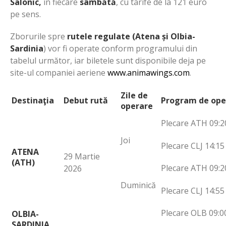
Salonic,
în fiecare
sâmbătă
, cu tarife de la 121 euro
pe sens.
Zborurile spre
rutele regulate (Atena și Olbia-
Sardinia
) vor fi operate conform programului din
tabelul următor, iar biletele sunt disponibile deja pe
site-ul companiei aeriene
www.animawings.com
.
Zile de
Destinaţia
Debut rută
Program de ope
operare
Plecare ATH 09:2
Joi
Plecare CLJ 14:15
ATENA
29 Martie
(ATH)
Plecare ATH 09:2
2026
Duminică
Plecare CLJ 14:55
Plecare OLB 09:0
OLBIA-
SARDINIA