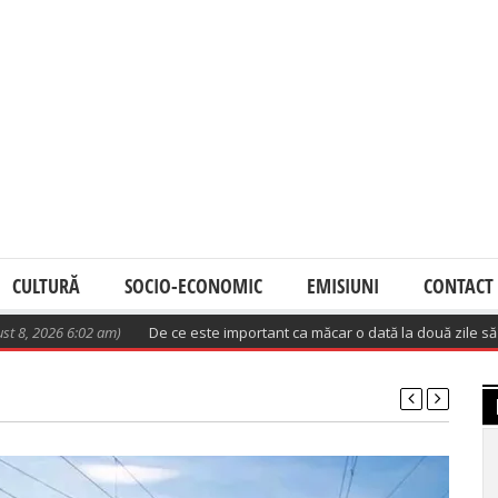
CULTURĂ
SOCIO-ECONOMIC
EMISIUNI
CONTACT
6 6:02 am)
De ce este important ca măcar o dată la două zile să avem o 