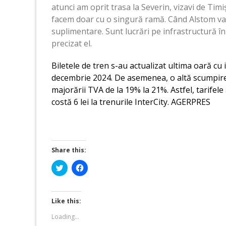
atunci am oprit trasa la Severin, vizavi de Timi
facem doar cu o singură ramă. Când Alstom va
suplimentare. Sunt lucrări pe infrastructură în
precizat el.
Biletele de tren s-au actualizat ultima oară cu
decembrie 2024. De asemenea, o altă scumpire s
majorării TVA de la 19% la 21%. Astfel, tarifel
costă 6 lei la trenurile InterCity. AGERPRES
Share this:
Click
Click
to
to
share
share
on
on
Twitter
Facebook
(Opens
(Opens
Like this:
in
in
new
new
Loading...
window)
window)