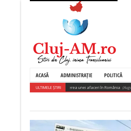
ACASĂ
ADMINISTRAȚIE
POLITICĂ
 200.000 de euro pentru deschiderea unei afaceri în România
ULTIMELE ȘTIRI
(August 8, 202