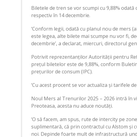
Biletele de tren se vor scumpi cu 9,88% odată c
respectiv în 14 decembrie.
‘Conform legii, odată cu planul nou de mers (al t
este legea, alte bilete mai scumpe nu vor fi, dec
decembrie’, a declarat, miercuri, directorul ge
Potrivit reprezentanților Autorității pentru R
prețul biletelor este de 9,88%, conform Buletin
prețurilor de consum (IPC).
‘Cu acest procent se vor actualiza și tarifele de
Noul Mers al Trenurilor 2025 – 2026 intră în vi
Preoteasa, acesta nu aduce noutăți.
‘O să facem, am spus, rute de intercity pe zone
suplimentară, că prin contractul cu Alstom și 
noi. Depinde foarte mult de infrastructură u