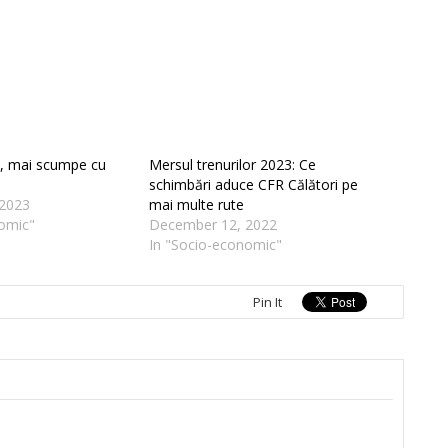
en, mai scumpe cu
Mersul trenurilor 2023: Ce
schimbări aduce CFR Călători pe
2023
mai multe rute
omic"
December 12, 2022
In "Socio-economic"
Pin It