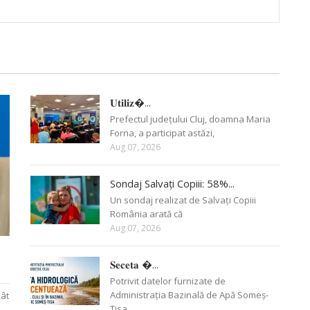
𝐔𝐭𝐢𝐥𝐢𝐳�...
Prefectul județului Cluj, doamna Maria
Forna, a participat astăzi,
Aug 07, 2026
Sondaj Salvați Copiii: 58%...
Un sondaj realizat de Salvați Copiii
România arată că
Aug 07, 2026
𝐒𝐞𝐜𝐞𝐭𝐚 �...
Potrivit datelor furnizate de
Administrația Bazinală de Apă Someș-
Rât
Tisa,