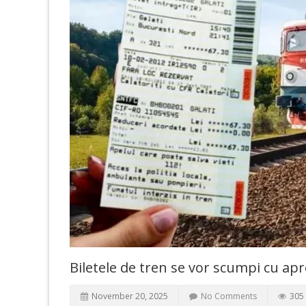
Biletele de tren se vor scumpi cu ap
November 20, 2025
No Comments
305