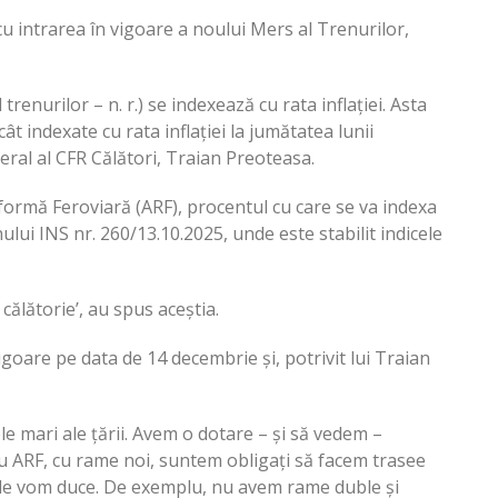
u intrarea în vigoare a noului Mers al Trenurilor,
renurilor – n. r.) se indexează cu rata inflației. Asta
ât indexate cu rata inflației la jumătatea lunii
neral al CFR Călători, Traian Preoteasa.
eformă Feroviară (ARF), procentul cu care se va indexa
ului INS nr. 260/13.10.2025, unde este stabilit indicele
 călătorie’, au spus aceștia.
goare pe data de 14 decembrie și, potrivit lui Traian
le mari ale țării. Avem o dotare – și să vedem –
cu ARF, cu rame noi, suntem obligați să facem trasee
nde vom duce. De exemplu, nu avem rame duble și