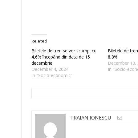
Related
Biletele de tren se vor scumpi cu
Biletele de tr
4,6% începând din data de 15
8,8%
decembrie
December 13, 
December 4, 2024
In "Socio-econ
In "Socio-economic"
TRAIAN IONESCU