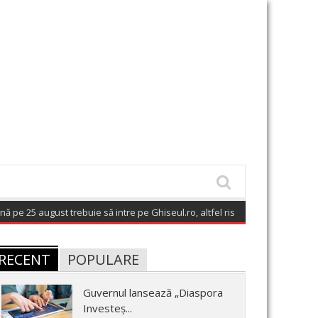
ugust trebuie să intre pe Ghiseul.ro, altfel riscă să piardă bani de la buge
RECENT
POPULARE
Guvernul lansează „Diaspora
Investeș...