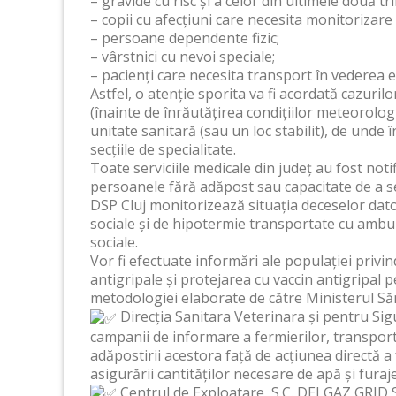
– gravide cu risc și a celor din ultimele două tr
– copii cu afecțiuni care necesita monitorizar
– persoane dependente fizic;
– vârstnici cu nevoi speciale;
– pacienți care necesita transport în vederea efe
Astfel, o atenție sporita va fi acordată cazurilo
(înainte de înrăutățirea condițiilor meteorolog
unitate sanitară (sau un loc stabilit), de unde î
secțiile de specialitate.
Toate serviciile medicale din județ au fost noti
persoanele fără adăpost sau capacitate de a se
DSP Cluj monitorizează situația deceselor dato
sociale și de hipotermie transportate cu ambula
sociale.
Vor fi efectuate informări ale populației privind
antigripale și protejarea cu vaccin antigripal 
metodologiei elaborate de către Ministerul Săn
Direcția Sanitara Veterinara și pentru Si
campanii de informare a fermierilor, transport
adăpostirii acestora față de acțiunea directă a f
asigurării cantităților necesare de apă și fura
Centrul de Exploatare, S.C. DELGAZ GRID S.