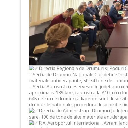
Direcția Regională de Drumuri și Poduri Cl
– Secția de Drumuri Naționale Cluj deține în st
materiale antiderapante, 50,74 tone de combustib
– Secția Autostrăzi deservește în județ aprox
aproximativ 139 km și autostrada A10, cu o lun
645 de km de drumuri adiacente sunt deservite
drumurile naționale, procedura de achiziție fii
Direcția de Administrare Drumuri Județene 
sare, 190 de tone de alte materiale antiderapant
R.A. Aeroportul Internațional „Avram Ianc