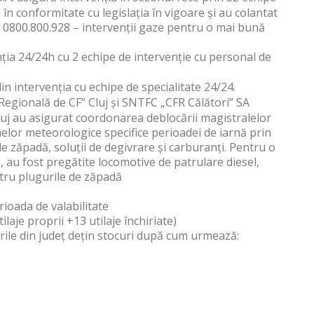
 în conformitate cu legislația în vigoare și au colantat
 0800.800.928 – intervenții gaze pentru o mai bună
nția 24/24h cu 2 echipe de intervenție cu personal de
 intervenția cu echipe de specialitate 24/24.
 Regională de CF” Cluj și SNTFC „CFR Călători” SA
luj au asigurat coordonarea deblocării magistralelor
elor meteorologice specifice perioadei de iarnă prin
de zăpadă, soluții de degivrare și carburanți. Pentru o
e, au fost pregătite locomotive de patrulare diesel,
tru plugurile de zăpadă
rioada de valabilitate
ilaje proprii +13 utilaje închiriate)
rile din județ dețin stocuri după cum urmează: