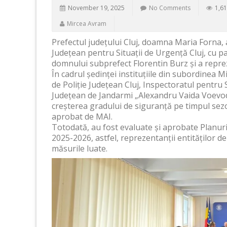
November 19, 2025
No Comments
1,61
Mircea Avram
Prefectul județului Cluj, doamna Maria Forna, 
Județean pentru Situații de Urgență Cluj, cu 
domnului subprefect Florentin Burz și a repreze
În cadrul ședinței instituțiile din subordinea M
de Poliție Județean Cluj, Inspectoratul pentru 
Județean de Jandarmi „Alexandru Vaida Voevod
creșterea gradului de siguranță pe timpul sezon
aprobat de MAI.
Totodată, au fost evaluate și aprobate Planuri
2025-2026, astfel, reprezentanții entităților d
măsurile luate.