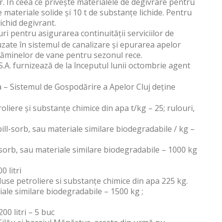
 În ceea ce privește materialele de degivrare pentru
 materiale solide și 10 t de substanțe lichide. Pentru
ichid degivrant.
 pentru asigurarea continuității serviciilor de
zate în sistemul de canalizare și epurarea apelor
 a căminelor de vane pentru sezonul rece.
. furnizează de la începutul lunii octombrie agent
– Sistemul de Gospodărire a Apelor Cluj deține
liere și substanțe chimice din apa t/kg – 25; rulouri,
ill-sorb, sau materiale similare biodegradabile / kg –
-sorb, sau materiale similare biodegradabile – 1000 kg
 litri
use petroliere si substanțe chimice din apa 225 kg.
iale similare biodegradabile – 1500 kg ;
00 litri – 5 buc