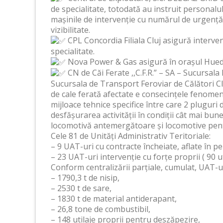
de specialitate, totodată au instruit personalul
mașinile de intervenție cu numărul de urgență
vizibilitate.
CPL Concordia Filiala Cluj asigură interve
specialitate.
Nova Power & Gas asigură în orașul Huedin
CN de Căi Ferate ,,C.F.R.” – SA – Sucursala
Sucursala de Transport Feroviar de Călători C
de cale ferată afectate e consecințele fenomen
mijloace tehnice specifice între care 2 pluguri 
desfășurarea activității în condiții cât mai bun
locomotivă antemergătoare și locomotive pen
Cele 81 de Unități Administrativ Teritoriale:
– 9 UAT-uri cu contracte încheiate, aflate în pe
– 23 UAT-uri intervenție cu forțe proprii ( 90 ut
Conform centralizării parțiale, cumulat, UAT-u
– 1790,3 t de nisip,
– 2530 t de sare,
– 1830 t de material antiderapant,
– 26,8 tone de combustibil,
– 148 utilaje proprii pentru deszăpezire,