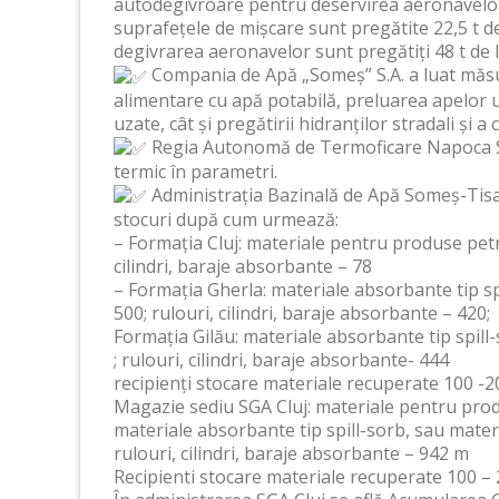
autodegivroare pentru deservirea aeronavelor.
suprafețele de mișcare sunt pregătite 22,5 t de
degivrarea aeronavelor sunt pregătiți 48 t de l
Compania de Apă „Someș” S.A. a luat măsuri
alimentare cu apă potabilă, preluarea apelor u
uzate, cât și pregătirii hidranților stradali și
Regia Autonomă de Termoficare Napoca S.A
termic în parametri.
Administrația Bazinală de Apă Someș-Tisa 
stocuri după cum urmează:
– Formația Cluj: materiale pentru produse petro
cilindri, baraje absorbante – 78
– Formația Gherla: materiale absorbante tip sp
500; rulouri, cilindri, baraje absorbante – 420;
Formația Gilău: materiale absorbante tip spill
; rulouri, cilindri, baraje absorbante- 444
recipienți stocare materiale recuperate 100 -200
Magazie sediu SGA Cluj: materiale pentru prod
materiale absorbante tip spill-sorb, sau mater
rulouri, cilindri, baraje absorbante – 942 m
Recipienti stocare materiale recuperate 100 – 2