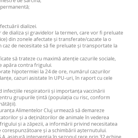
imestre de sarcină;
e permanentă;
ctuării dializei.
r de dializa și gravidelor la termen, care vor fi preluate
ice) din zonele afectate și transferate/cazate la o
n caz de necesitate să fie preluate și transportate la
ficate să trateze cu maximă atenție cazurile sociale,
 apăra contra frigului.
rate hipotermiei la 24 de ore, numărul cazurilor
nțe, cazuri asistate în UPU-uri, în raport cu cele
 infecțiile respiratorii și importanța vaccinării
pentru grupurile țintă (populația cu risc, conform
ătății).
guranța Alimentelor Cluj urmează să demareze
atorilor și a deținătorilor de animale în vederea
rigului și a zăpezii, a informării privind necesitatea
je corespunzătoare și a schimbării așternutului.
A. asigură intervenția în sezonul rece prin 32 echipe