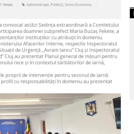
1 Views
Administrație
,
Politică
,
Socio-Economic
a convocat astăzi Ședința extraordinară a Comitetului
participarea doamnei subprefect Maria Buzaș Fekete, a
ntanților instituțiilor cu atribuții în domeniu.
inisterului Afacerilor Interne, respectiv Inspectoratul
Situații de Urgență „Avram Iancu” Cluj și Inspectoratul
” Cluj au prezentat Planul general de măsuri pentru
ului rece și în contextul sărbătorilor de iarnă,
le proprii de intervenție pentru sezonul de iarnă
e profil cu responsabilități în domeniu au prezentat