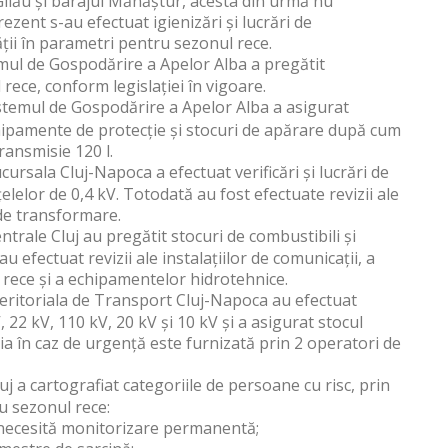
Gilău și barajul Mănăștur, acesta din urmă nu
zent s-au efectuat igienizări și lucrări de
ții în parametri pentru sezonul rece.
mul de Gospodărire a Apelor Alba a pregătit
rece, conform legislației în vigoare.
stemul de Gospodărire a Apelor Alba a asigurat
hipamente de protecție și stocuri de apărare după cum
ransmisie 120 l.
ursala Cluj-Napoca a efectuat verificări și lucrări de
ețelelor de 0,4 kV. Totodată au fost efectuate revizii ale
r de transformare.
ntrale Cluj au pregătit stocuri de combustibili și
 efectuat revizii ale instalațiilor de comunicații, a
l rece și a echipamentelor hidrotehnice.
eritoriala de Transport Cluj-Napoca au efectuat
V, 22 kV, 110 kV, 20 kV și 10 kV și a asigurat stocul
ția în caz de urgență este furnizată prin 2 operatori de
uj a cartografiat categoriile de persoane cu risc, prin
ru sezonul rece:
ce necesită monitorizare permanentă;