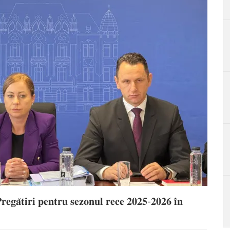
 𝐩𝐞𝐧𝐭𝐫𝐮 𝐬𝐞𝐳𝐨𝐧𝐮𝐥 𝐫𝐞𝐜𝐞 𝟐𝟎𝟐𝟓-𝟐𝟎𝟐𝟔 𝐢̂𝐧