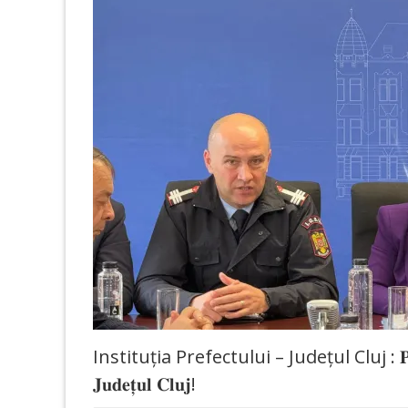
Instituția Prefectului – Județul Cluj : 𝐏𝐫𝐞𝐠𝐚̆𝐭𝐢𝐫𝐢
𝐉𝐮𝐝𝐞𝐭̦𝐮𝐥 𝐂𝐥𝐮𝐣!