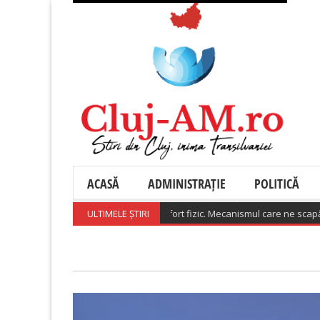
ACASĂ
ADMINISTRAȚIE
POLITICĂ
a două zile să avem o oră de efort fizic. Mecanismul care ne scapă de o bo
ULTIMELE ȘTIRI