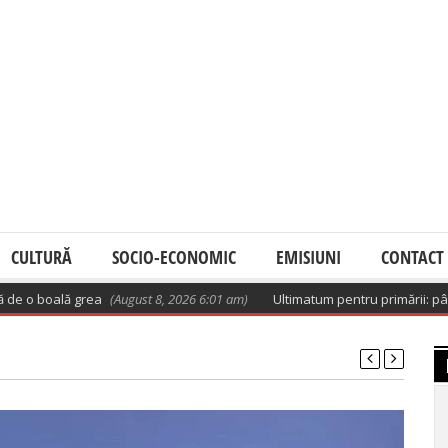
CULTURĂ
SOCIO-ECONOMIC
EMISIUNI
CONTACT
ală grea
(August 8, 2026 6:01 am)
Ultimatum pentru primării: până pe 25 a