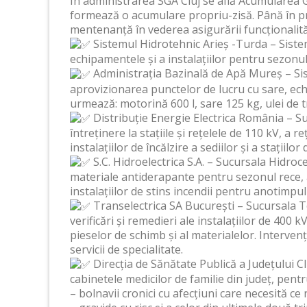
În administrarea SGA Cluj se află Acumularea 
formează o acumulare propriu-zisă. Până în pre
mentenanță în vederea asigurării funcționalită
Sistemul Hidrotehnic Arieș -Turda – Siste
echipamentele și a instalațiilor pentru sezonul 
Administrația Bazinală de Apă Mureș – Si
aprovizionarea punctelor de lucru cu sare, ec
urmează: motorină 600 l, sare 125 kg, ulei de t
Distribuție Energie Electrica România – Suc
întreținere la stațiile și rețelele de 110 kV, a r
instalațiilor de încălzire a sediilor și a stațiilo
S.C. Hidroelectrica S.A. – Sucursala Hidroce
materiale antiderapante pentru sezonul rece, au
instalațiilor de stins incendii pentru anotimpu
Transelectrica SA București – Sucursala T
verificări și remedieri ale instalațiilor de 400 k
pieselor de schimb și al materialelor. Interven
servicii de specialitate.
Direcția de Sănătate Publică a Județului Cl
cabinetele medicilor de familie din județ, pent
– bolnavii cronici cu afecțiuni care necesită 