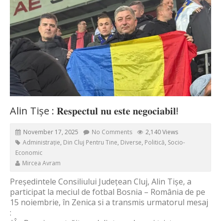
Alin Tișe : 𝐑𝐞𝐬𝐩𝐞𝐜𝐭𝐮𝐥 𝐧𝐮 𝐞𝐬𝐭𝐞 𝐧𝐞𝐠𝐨𝐜𝐢𝐚𝐛𝐢𝐥!
November 17, 2025
No Comments
2,140 Views
Administrație
,
Din Cluj Pentru Tine
,
Diverse
,
Politică
,
Socio-
Economic
Mircea Avram
Președintele Consiliului Județean Cluj, Alin Tișe, a
participat la meciul de fotbal Bosnia – România de pe
15 noiembrie, în Zenica si a transmis urmatorul mesaj
: