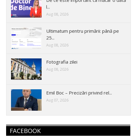
De ce este important ca măcar o dată
l...
Aug 08, 2026
Ultimatum pentru primării: până pe
25...
Aug 08, 2026
Fotografia zilei
Aug 08, 2026
Emil Boc – Precizări privind rel...
Aug 07, 2026
FACEBOOK