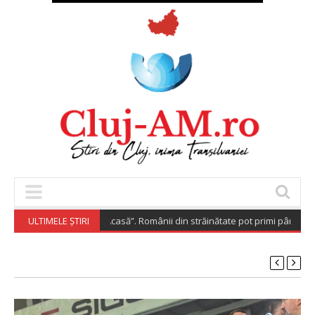
Diaspora Investește Acasă”. Românii din străinătate pot primi până la 20
ULTIMELE ȘTIRI