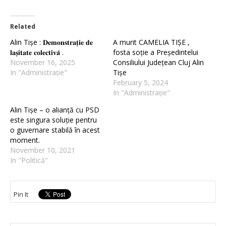
Related
Alin Tișe : 𝐃𝐞𝐦𝐨𝐧𝐬𝐭𝐫𝐚𝐭̦𝐢𝐞 𝐝𝐞
A murit CAMELIA TIȘE ,
𝐥𝐚𝐬̦𝐢𝐭𝐚𝐭𝐞 𝐜𝐨𝐥𝐞𝐜𝐭𝐢𝐯𝐚̆ .
fosta soție a Președintelui
November 16, 2025
Consiliului Județean Cluj Alin
In "Administrație"
Tișe
February 5, 2024
In "Administrație"
Alin Tișe – o alianță cu PSD
este singura soluție pentru
o guvernare stabilă în acest
moment.
November 10, 2021
In "Politică"
Pin It