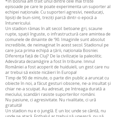
*În Bosnia am trăit unul dintre cele mai triste
episoade pe care le poate experimenta un suporter al
echipei naționale. Cu suporteri agresivi, needucați,
lipsiți de bun-simț, treziți parcă dintr-o epocă a
întunericului.
Un stadion rămas în alt secol: betoane gri, scaune
rupte, spații înguste, o infrastructură care amintea de
comunele de dinainte de ’90. Imaginile sunt absolut
incredibile, de neimaginat în acest secol. Stadionul pe
care juca prima echipă a țării, naționala Bosniei.
Diferența față de Cluj? De la civilizație la paleolitic.
Adevărata dezamăgire a fost în tribune. Imnul
României a fost acoperit de huiduieli, un gest care nu
ar trebui să existe nicăieri în Europa!
Timp de 90 de minute, o parte din public a aruncat cu
obiecte în noi, a făcut gesturi obscene, ne-a insultat și
chiar ne-a scuipat. Au adresat, pe întreaga durată a
meciului, scandări rasiste suporterilor români.
Nu pasiune, ci agresivitate. Nu rivalitate, ci ură
gratuită!
Un stadion nu e o junglă. E un loc unde se cântă, nu
unde se atacă. Fotbalul ar trebui să unească, nu să