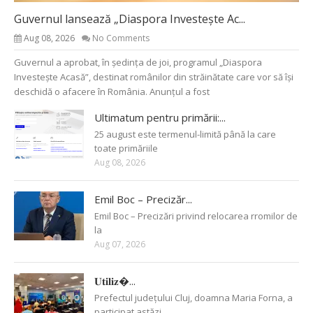
Guvernul lansează „Diaspora Investește Ac...
Aug 08, 2026
No Comments
Guvernul a aprobat, în ședința de joi, programul „Diaspora
Investește Acasă”, destinat românilor din străinătate care vor să își
deschidă o afacere în România. Anunțul a fost
Ultimatum pentru primării:...
25 august este termenul-limită până la care
toate primăriile
Aug 08, 2026
Emil Boc – Precizăr...
Emil Boc – Precizări privind relocarea rromilor de
la
Aug 07, 2026
𝐔𝐭𝐢𝐥𝐢𝐳�...
Prefectul județului Cluj, doamna Maria Forna, a
participat astăzi,