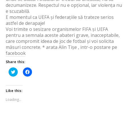
dezumanizeze. Respectul nu e opțional, iar violența nu
e scuzabilă.
E momentul ca UEFA și federațiile să trateze serios
astfel de derapaje!
Voi trimite o sesizare organismelor FIFA și UEFA
pentru a semnala aceste abateri grave, inacceptabile,
care compromit ideea de joc de fotbal și voi solicita
măsuri concrete. * arata Alin Tișe , intr-o postare pe
facebook
Share this:
Click
Click
to
to
share
share
on
on
Twitter
Facebook
(Opens
(Opens
Like this:
in
in
new
new
Loading...
window)
window)