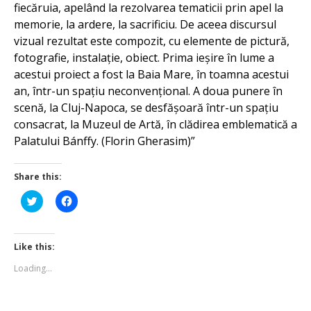
fiecăruia, apelând la rezolvarea tematicii prin apel la
memorie, la ardere, la sacrificiu. De aceea discursul
vizual rezultat este compozit, cu elemente de pictură,
fotografie, instalație, obiect. Prima ieșire în lume a
acestui proiect a fost la Baia Mare, în toamna acestui
an, într-un spațiu neconvențional. A doua punere în
scenă, la Cluj-Napoca, se desfășoară într-un spațiu
consacrat, la Muzeul de Artă, în clădirea emblematică a
Palatului Bánffy. (Florin Gherasim)”
Share this:
Click
Click
to
to
share
share
on
on
Twitter
Facebook
(Opens
(Opens
Like this:
in
in
new
new
Loading...
window)
window)