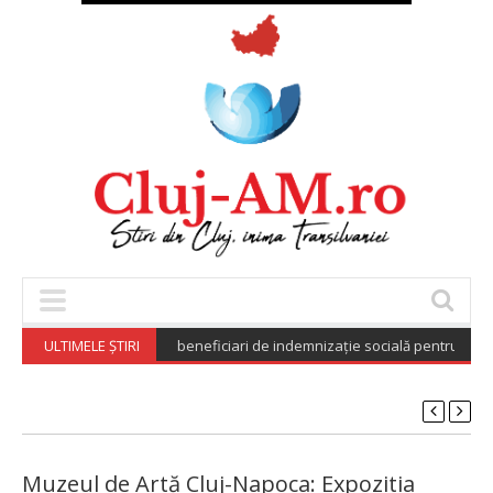
Publice (CNPP): 882.735 beneficiari de indemnizație socială pentru pensiona
ULTIMELE ȘTIRI
Muzeul de Artă Cluj-Napoca: Expozitia