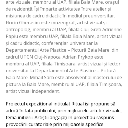
arte vizuale, membru al UAP, filiala Baia Mare, orașul
de rezidență. Își împarte activitatea între atelier și
misiunea de cadru didactic în mediul preuniversitar.
Florin Gherasim este muzeograf, artist vizual și
antropolog, membru al UAP, filiala Cluj. Greti Adrienne
Papiu este membru UAP, filiala Baia Mare, artist vizual
și cadru didactic, conferențiar universitar la
Departamentul Arte Plastice – Pictură Baia Mare, din
cadrul UTCN Cluj-Napoca. Adrian Prykop este
membru al UAP, filiala Timișoara, artist vizual și lector
universitar la Departamentul Arte Plastice – Pictură
Baia Mare. Mihail Sârb este absolvent al masterului de
pictură la Baia Mare, membru al UAP, filiala Timișoara,
artist vizual independent.
Proiectul expozițional intitulat Ritual își propune să
aducă în fața publicului, prin mijloacele artelor vizuale,
tema inițierii. Artiștii angajați în proiect au răspuns
provocării curatoriale prin mijloacele specifice