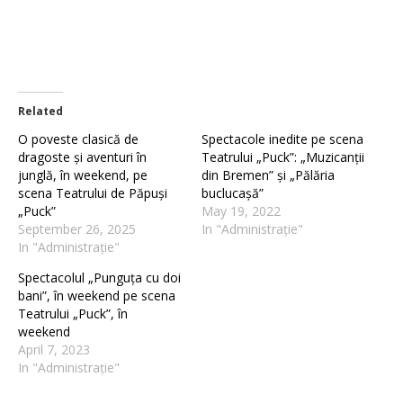
Related
O poveste clasică de
Spectacole inedite pe scena
dragoste și aventuri în
Teatrului „Puck”: „Muzicanții
junglă, în weekend, pe
din Bremen” și „Pălăria
scena Teatrului de Păpuși
buclucașă”
„Puck”
May 19, 2022
September 26, 2025
In "Administrație"
In "Administrație"
Spectacolul „Punguța cu doi
bani”, în weekend pe scena
Teatrului „Puck”, în
weekend
April 7, 2023
In "Administrație"