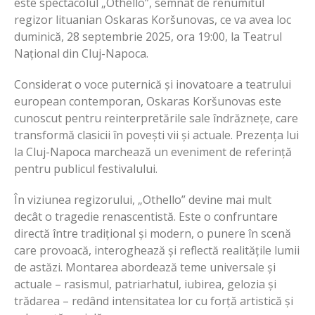
este spectacolul „Othello”, semnat de renumitul
regizor lituanian Oskaras Koršunovas, ce va avea loc
duminică, 28 septembrie 2025, ora 19:00, la Teatrul
Național din Cluj-Napoca.
Considerat o voce puternică și inovatoare a teatrului
european contemporan, Oskaras Koršunovas este
cunoscut pentru reinterpretările sale îndrăznețe, care
transformă clasicii în povești vii și actuale. Prezența lui
la Cluj-Napoca marchează un eveniment de referință
pentru publicul festivalului.
În viziunea regizorului, „Othello” devine mai mult
decât o tragedie renascentistă. Este o confruntare
directă între tradițional și modern, o punere în scenă
care provoacă, interoghează și reflectă realitățile lumii
de astăzi. Montarea abordează teme universale și
actuale – rasismul, patriarhatul, iubirea, gelozia și
trădarea – redând intensitatea lor cu forță artistică și