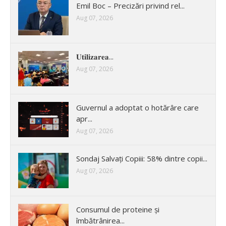
Emil Boc – Precizări privind rel...
Aug 07, 2026
𝐔𝐭𝐢𝐥𝐢𝐳𝐚𝐫𝐞𝐚...
Aug 07, 2026
Guvernul a adoptat o hotărâre care
apr...
Aug 07, 2026
Sondaj Salvați Copiii: 58% dintre copii...
Aug 07, 2026
Consumul de proteine și
îmbătrânirea...