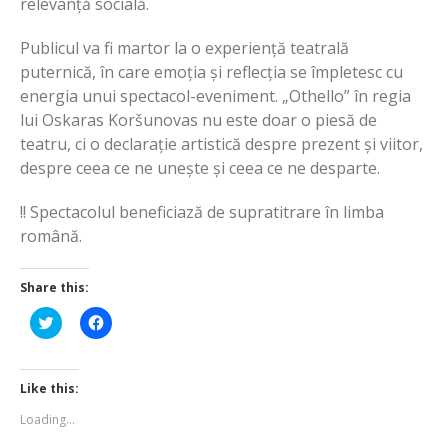
relevanță socială.
Publicul va fi martor la o experiență teatrală
puternică, în care emoția și reflecția se împletesc cu
energia unui spectacol-eveniment. „Othello” în regia
lui Oskaras Koršunovas nu este doar o piesă de
teatru, ci o declarație artistică despre prezent și viitor,
despre ceea ce ne unește și ceea ce ne desparte.
!! Spectacolul beneficiază de supratitrare în limba
română.
Share this:
Click
Click
to
to
share
share
on
on
Twitter
Facebook
(Opens
(Opens
Like this:
in
in
new
new
Loading...
window)
window)