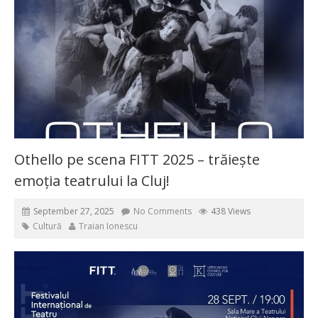
Othello pe scena FITT 2025 – trăiește
emoția teatrului la Cluj!
September 27, 2025
No Comments
438 Views
Cultură
Traian Ionescu