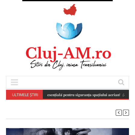
𝐬𝐚𝐛𝐢𝐥𝐚̆ 𝐚 𝐝𝐫𝐨𝐧𝐞𝐥𝐨𝐫 𝐞𝐬𝐭𝐞 𝐞𝐬𝐞𝐧𝐭̦𝐢𝐚𝐥𝐚̆ 𝐩𝐞𝐧𝐭𝐫𝐮 𝐬𝐢𝐠𝐮𝐫𝐚𝐧𝐭̦𝐚 𝐬𝐩𝐚𝐭̦𝐢𝐮𝐥𝐮𝐢 𝐚𝐞𝐫𝐢𝐚𝐧!
ULTIMELE ȘTIRI
(August 7, 2