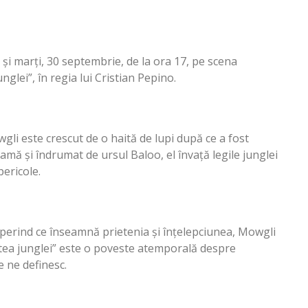
și marți, 30 septembrie, de la ora 17, pe scena
nglei”, în regia lui Cristian Pepino.
gli este crescut de o haită de lupi după ce a fost
mamă și îndrumat de ursul Baloo, el învață legile junglei
pericole.
perind ce înseamnă prietenia și înțelepciunea, Mowgli
artea junglei” este o poveste atemporală despre
e ne definesc.