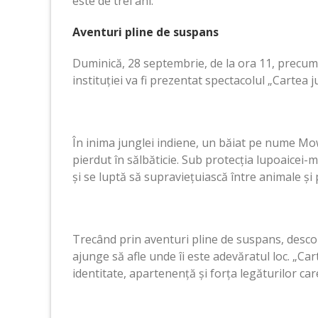
este de trei ani.
Aventuri pline de suspans
Duminică, 28 septembrie, de la ora 11, precum 
instituției va fi prezentat spectacolul „Cartea ju
În inima junglei indiene, un băiat pe nume Mow
pierdut în sălbăticie. Sub protecția lupoaicei-
și se luptă să supraviețuiască între animale și 
Trecând prin aventuri pline de suspans, desco
ajunge să afle unde îi este adevăratul loc. „C
identitate, apartenență și forța legăturilor car