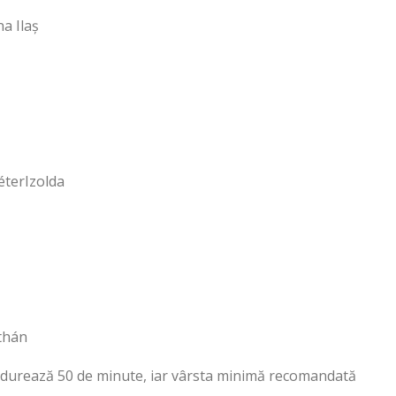
a Ilaș
éterIzolda
thán
, durează 50 de minute, iar vârsta minimă recomandată