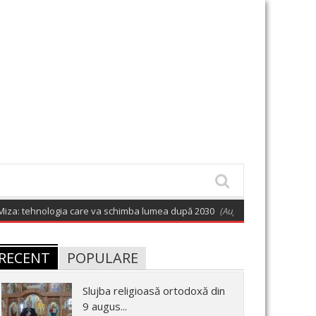
ehnologia care va schimba lumea după 2030
(August 9, 2026 6:01 am)
Ce 
RECENT
POPULARE
Slujba religioasă ortodoxă din
9 augus...