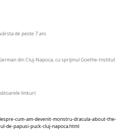
 vârsta de peste 7 ani.
l German din Cluj-Napoca, cu sprijinul Goethe-Institut
ătoarele linkuri:
a-despre-cum-am-devenit-monstru-dracula-about-the-
l-de-papusi-puck-cluj-napoca.html