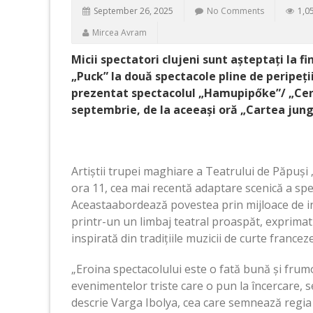
September 26, 2025
No Comments
1,0
Mircea Avram
Micii spectatori clujeni sunt așteptați la f
„Puck” la două spectacole pline de peripeții
prezentat spectacolul „Hamupipőke”/ „Cenuș
septembrie, de la aceeași oră „Cartea jungle
Artiștii trupei maghiare a Teatrului de Păpuși
ora 11, cea mai recentă adaptare scenică a spe
Aceastaabordează povestea prin mijloace de in
printr-un un limbaj teatral proaspăt, exprimat
inspirată din tradițiile muzicii de curte franceze
„Eroina spectacolului este o fată bună și frum
evenimentelor triste care o pun la încercare, s
descrie Varga Ibolya, cea care semnează regia 