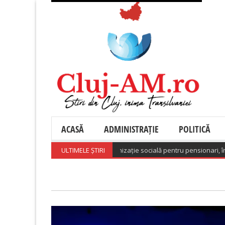
ACASĂ
ADMINISTRAȚIE
POLITICĂ
): 882.735 beneficiari de indemnizație socială pentru pensionari, în iunie 
ULTIMELE ȘTIRI