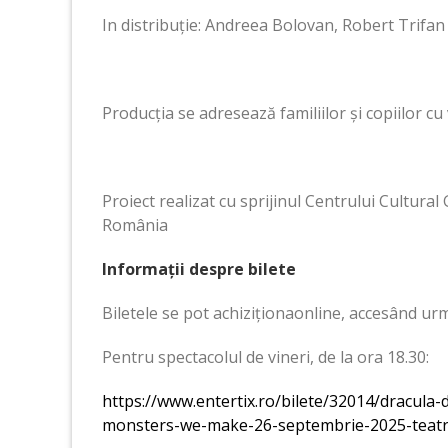
In distribuție: Andreea Bolovan, Robert Trifan
Producția se adresează familiilor și copiilor cu
Proiect realizat cu sprijinul Centrului Cultura
România
Informații despre bilete
Biletele se pot achiziționaonline, accesând urm
Pentru spectacolul de vineri, de la ora 18.30:
https://www.entertix.ro/bilete/32014/dracul
monsters-we-make-26-septembrie-2025-teatru