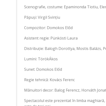
Scenografie, costume: Epaminonda Tiotiu, Elen
Păpuși: Virgil Svințiu
Compozitor: Domokos Előd
Asistent regie: Pünkösti Laura
Distribuție: Balogh Dorottya, Mostis Balázs, P
Lumini: TörökÁkos
Sunet: Domokos Előd
Regie tehnică: Kovács Ferenc
Mânuitori decor: Balog Ferencz, Horváth Jona
Spectacolul este prezentat în limba maghiară