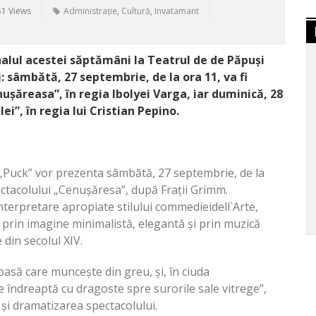
51 Views
Administrație
,
Cultură
,
Invatamant
inalul acestei săptămâni la Teatrul de de Păpuși
: sâmbătă, 27 septembrie, de la ora 11, va fi
ăreasa”, în regia Ibolyei Varga, iar duminică, 28
i”, în regia lui Cristian Pepino.
 „Puck” vor prezenta sâmbătă, 27 septembrie, de la
ctacolului „Cenușăresa”, după Frații Grimm.
terpretare apropiate stilului commedieidell`Arte,
 prin imagine minimalistă, elegantă și prin muzică
 din secolul XIV.
oasă care muncește din greu, și, în ciuda
e îndreaptă cu dragoste spre surorile sale vitrege”,
și dramatizarea spectacolului.