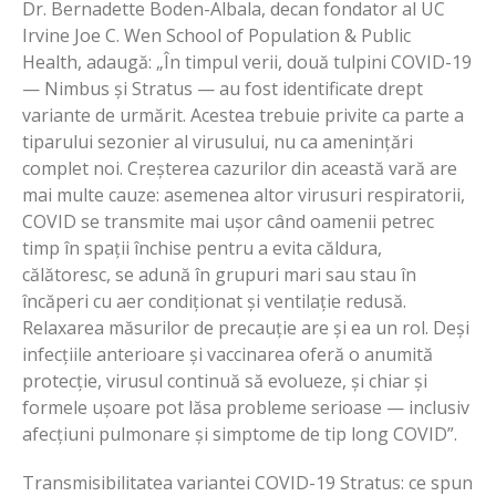
Dr. Bernadette Boden-Albala, decan fondator al UC
Irvine Joe C. Wen School of Population & Public
Health, adaugă: „În timpul verii, două tulpini COVID-19
— Nimbus și Stratus — au fost identificate drept
variante de urmărit. Acestea trebuie privite ca parte a
tiparului sezonier al virusului, nu ca amenințări
complet noi. Creșterea cazurilor din această vară are
mai multe cauze: asemenea altor virusuri respiratorii,
COVID se transmite mai ușor când oamenii petrec
timp în spații închise pentru a evita căldura,
călătoresc, se adună în grupuri mari sau stau în
încăperi cu aer condiționat și ventilație redusă.
Relaxarea măsurilor de precauție are și ea un rol. Deși
infecțiile anterioare și vaccinarea oferă o anumită
protecție, virusul continuă să evolueze, și chiar și
formele ușoare pot lăsa probleme serioase — inclusiv
afecțiuni pulmonare și simptome de tip long COVID”.
Transmisibilitatea variantei COVID-19 Stratus: ce spun