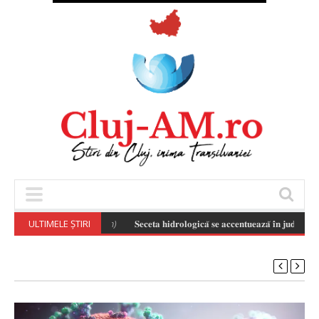
ULTIMELE ȘTIRI
𝐒𝐞𝐜𝐞𝐭𝐚 𝐡𝐢𝐝𝐫𝐨𝐥𝐨𝐠𝐢𝐜𝐚̆ 𝐬𝐞 𝐚𝐜𝐜𝐞𝐧𝐭𝐮𝐞𝐚𝐳𝐚̆ 𝐢̂𝐧 𝐣𝐮𝐝𝐞𝐭̦𝐮𝐥 𝐂𝐥𝐮𝐣 𝐬̦𝐢 