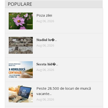
POPULARE
Poza zilei
Aug 06, 2026
𝐒𝐭𝐚𝐝𝐢𝐮𝐥 𝐥𝐮�...
Aug 06, 2026
𝐒𝐞𝐜𝐞𝐭𝐚 𝐡𝐢𝐝�...
Aug 06, 2026
Peste 28.500 de locuri de muncă
vacante...
Aug 06, 2026