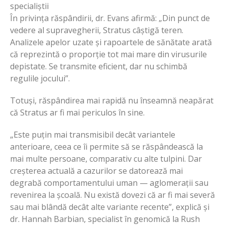
specialiștii
În privința răspândirii, dr. Evans afirmă: „Din punct de
vedere al supravegherii, Stratus câștigă teren.
Analizele apelor uzate și rapoartele de sănătate arată
că reprezintă o proporție tot mai mare din virusurile
depistate. Se transmite eficient, dar nu schimbă
regulile jocului”.
Totuși, răspândirea mai rapidă nu înseamnă neapărat
că Stratus ar fi mai periculos în sine.
„Este puțin mai transmisibil decât variantele
anterioare, ceea ce îi permite să se răspândească la
mai multe persoane, comparativ cu alte tulpini. Dar
creșterea actuală a cazurilor se datorează mai
degrabă comportamentului uman — aglomerații sau
revenirea la școală. Nu există dovezi că ar fi mai severă
sau mai blândă decât alte variante recente”, explică și
dr. Hannah Barbian, specialist în genomică la Rush