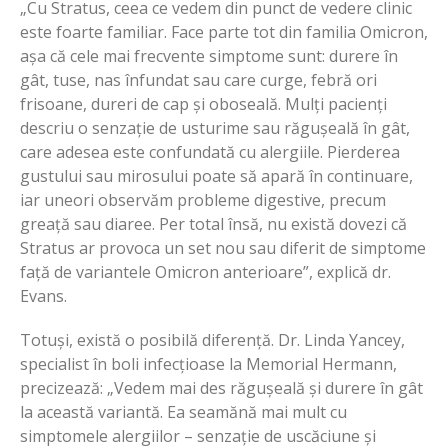
„Cu Stratus, ceea ce vedem din punct de vedere clinic
este foarte familiar. Face parte tot din familia Omicron,
așa că cele mai frecvente simptome sunt: durere în
gât, tuse, nas înfundat sau care curge, febră ori
frisoane, dureri de cap și oboseală. Mulți pacienți
descriu o senzație de usturime sau răgușeală în gât,
care adesea este confundată cu alergiile. Pierderea
gustului sau mirosului poate să apară în continuare,
iar uneori observăm probleme digestive, precum
greață sau diaree. Per total însă, nu există dovezi că
Stratus ar provoca un set nou sau diferit de simptome
față de variantele Omicron anterioare”, explică dr.
Evans.
Totuși, există o posibilă diferență. Dr. Linda Yancey,
specialist în boli infecțioase la Memorial Hermann,
precizează: „Vedem mai des răgușeală și durere în gât
la această variantă. Ea seamănă mai mult cu
simptomele alergiilor – senzație de uscăciune și