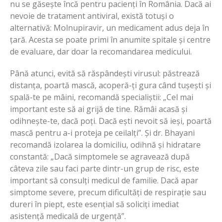
nu se găsește încă pentru pacienți în România. Dacă ai
nevoie de tratament antiviral, există totuși o
alternativă: Molnupiravir, un medicament adus deja în
țară. Acesta se poate primi în anumite spitale și centre
de evaluare, dar doar la recomandarea medicului.
Până atunci, evită să răspândești virusul: păstrează
distanța, poartă mască, acoperă-ți gura când tușești și
spală-te pe mâini, recomandă specialiștii: „Cel mai
important este să ai grijă de tine. Rămâi acasă și
odihnește-te, dacă poți. Dacă ești nevoit să ieși, poartă
mască pentru a-i proteja pe ceilalți”. Și dr. Bhayani
recomandă izolarea la domiciliu, odihnă și hidratare
constantă: „Dacă simptomele se agravează după
câteva zile sau faci parte dintr-un grup de risc, este
important să consulți medicul de familie. Dacă apar
simptome severe, precum dificultăți de respirație sau
dureri în piept, este esențial să soliciți imediat
asistență medicală de urgență”.