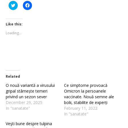
Click
Click
to
to
share
share
on
on
Twitter
Facebook
(Opens
(Opens
Like this:
in
in
new
new
Loading...
window)
window)
Related
O nouă variantă a virusului
Ce simptome provoacă
gripal stârnește temeri
Omicron la persoanele
privind un sezon sever
vaccinate. Nouă semne ale
December 29, 2025
bolii, stabilite de experți
In "sanatate"
February 11, 2022
In "sanatate"
Veşti bune despre tulpina