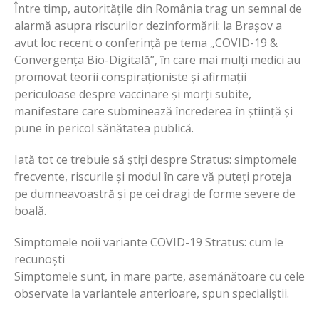
Între timp, autoritățile din România trag un semnal de
alarmă asupra riscurilor dezinformării: la Brașov a
avut loc recent o conferință pe tema „COVID-19 &
Convergența Bio-Digitală”, în care mai mulți medici au
promovat teorii conspiraționiste și afirmații
periculoase despre vaccinare și morți subite,
manifestare care subminează încrederea în știință și
pune în pericol sănătatea publică.
Iată tot ce trebuie să știți despre Stratus: simptomele
frecvente, riscurile și modul în care vă puteți proteja
pe dumneavoastră și pe cei dragi de forme severe de
boală.
Simptomele noii variante COVID-19 Stratus: cum le
recunoști
Simptomele sunt, în mare parte, asemănătoare cu cele
observate la variantele anterioare, spun specialiștii.