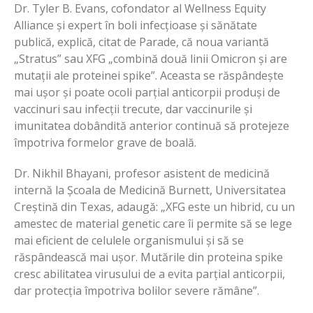
Dr. Tyler B. Evans, cofondator al Wellness Equity
Alliance și expert în boli infecțioase și sănătate
publică, explică, citat de Parade, că noua variantă
„Stratus” sau XFG „combină două linii Omicron și are
mutații ale proteinei spike”. Aceasta se răspândește
mai ușor și poate ocoli parțial anticorpii produși de
vaccinuri sau infecții trecute, dar vaccinurile și
imunitatea dobândită anterior continuă să protejeze
împotriva formelor grave de boală.
Dr. Nikhil Bhayani, profesor asistent de medicină
internă la Școala de Medicină Burnett, Universitatea
Creștină din Texas, adaugă: „XFG este un hibrid, cu un
amestec de material genetic care îi permite să se lege
mai eficient de celulele organismului și să se
răspândească mai ușor. Mutările din proteina spike
cresc abilitatea virusului de a evita parțial anticorpii,
dar protecția împotriva bolilor severe rămâne”.