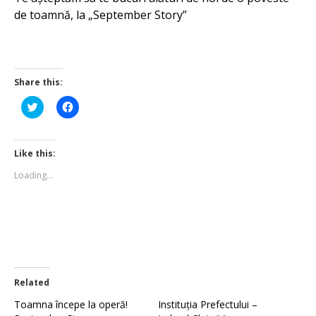
de toamnă, la „September Story”
Share this:
Click
Click
to
to
share
share
on
on
Twitter
Facebook
(Opens
(Opens
Like this:
in
in
new
new
Loading...
window)
window)
Related
Toamna începe la operă!
Instituția Prefectului –