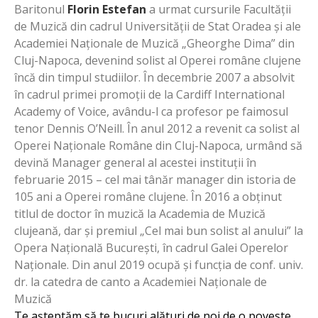
Baritonul
Florin Estefan
a urmat cursurile Facultății
de Muzică din cadrul Universității de Stat Oradea și ale
Academiei Naționale de Muzică „Gheorghe Dima” din
Cluj-Napoca, devenind solist al Operei române clujene
încă din timpul studiilor. În decembrie 2007 a absolvit
în cadrul primei promoții de la Cardiff International
Academy of Voice, avându-l ca profesor pe faimosul
tenor Dennis O’Neill. În anul 2012 a revenit ca solist al
Operei Naționale Române din Cluj-Napoca, urmând să
devină Manager general al acestei instituții în
februarie 2015 – cel mai tânăr manager din istoria de
105 ani a Operei române clujene. În 2016 a obținut
titlul de doctor în muzică la Academia de Muzică
clujeană, dar și premiul „Cel mai bun solist al anului” la
Opera Națională București, în cadrul Galei Operelor
Naționale. Din anul 2019 ocupă și funcția de conf. univ.
dr. la catedra de canto a Academiei Naționale de
Muzică
Te așteptăm să te bucuri alături de noi de o poveste