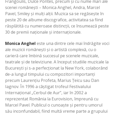
Frangoulis, Dulce Pontes, precum și cu nume mari ale
scenei românești – Monica Anghel, Andra, Marcel
Pavel, Smiley și mulți alții. Muzica sa se regăsește în
peste 20 de albume discografice, activitatea sa fiind
răsplătită cu numeroase distincții, ce însumează peste
30 de premii naționale și internaționale.
Monica Anghel
este una dintre cele mai îndrăgite voci
ale muzicii românești și o artistă complexă, cu o
carieră care îmbină succesul pe scenele muzicale,
teatrale și de televiziune. A început studiile muzicale la
București și s-a perfecționat la New York, colaborând
de-a lungul timpului cu compozitori importanți
precum Laurențiu Profeta, Marius Țeicu sau Dan
Iagnov. În 1996 a câștigat trofeul Festivalului
Internațional „Cerbul de Aur”, iar în 2002 a
reprezentat România la Eurovision, împreună cu
Marcel Pavel. Publicul o cunoaște și pentru umorul
său inconfundabil, fiind multă vreme parte a grupului