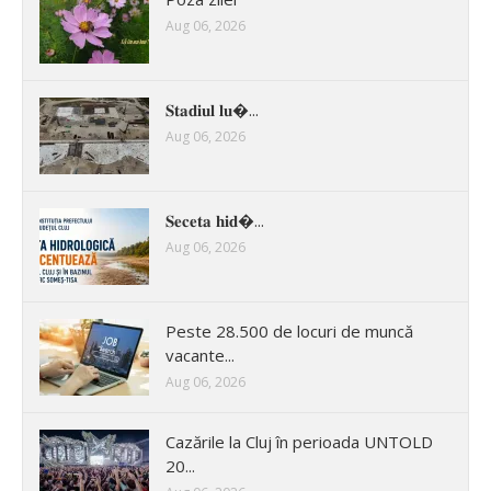
Aug 06, 2026
𝐒𝐭𝐚𝐝𝐢𝐮𝐥 𝐥𝐮�...
Aug 06, 2026
𝐒𝐞𝐜𝐞𝐭𝐚 𝐡𝐢𝐝�...
Aug 06, 2026
Peste 28.500 de locuri de muncă
vacante...
Aug 06, 2026
Cazările la Cluj în perioada UNTOLD
20...