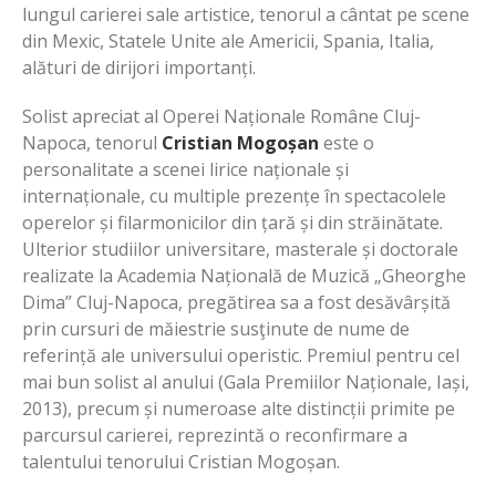
lungul carierei sale artistice, tenorul a cântat pe scene
din Mexic, Statele Unite ale Americii, Spania, Italia,
alături de dirijori importanți.
Solist apreciat al Operei Naționale Române Cluj-
Napoca, tenorul
Cristian Mogoșan
este o
personalitate a scenei lirice naționale și
internaționale, cu multiple prezențe în spectacolele
operelor și filarmonicilor din țară și din străinătate.
Ulterior studiilor universitare, masterale și doctorale
realizate la Academia Națională de Muzică „Gheorghe
Dima” Cluj-Napoca, pregătirea sa a fost desăvârșită
prin cursuri de măiestrie susţinute de nume de
referință ale universului operistic. Premiul pentru cel
mai bun solist al anului (Gala Premiilor Naționale, Iași,
2013), precum și numeroase alte distincții primite pe
parcursul carierei, reprezintă o reconfirmare a
talentului tenorului Cristian Mogoșan.