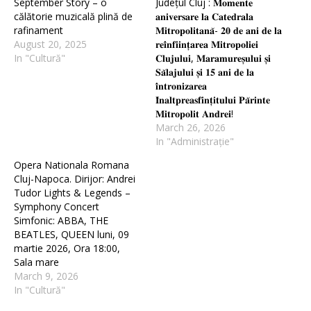
September Story – o
Județul Cluj : 𝐌𝐨𝐦𝐞𝐧𝐭𝐞
călătorie muzicală plină de
𝐚𝐧𝐢𝐯𝐞𝐫𝐬𝐚𝐫𝐞 𝐥𝐚 𝐂𝐚𝐭𝐞𝐝𝐫𝐚𝐥𝐚
rafinament
𝐌𝐢𝐭𝐫𝐨𝐩𝐨𝐥𝐢𝐭𝐚𝐧𝐚̆- 𝟐𝟎 𝐝𝐞 𝐚𝐧𝐢 𝐝𝐞 𝐥𝐚
August 20, 2025
𝐫𝐞𝐢̂𝐧𝐟𝐢𝐢𝐧𝐭̦𝐚𝐫𝐞𝐚 𝐌𝐢𝐭𝐫𝐨𝐩𝐨𝐥𝐢𝐞𝐢
In "Cultură"
𝐂𝐥𝐮𝐣𝐮𝐥𝐮𝐢, 𝐌𝐚𝐫𝐚𝐦𝐮𝐫𝐞𝐬̦𝐮𝐥𝐮𝐢 𝐬̦𝐢
𝐒𝐚̆𝐥𝐚𝐣𝐮𝐥𝐮𝐢 𝐬̦𝐢 𝟏𝟓 𝐚𝐧𝐢 𝐝𝐞 𝐥𝐚
𝐢̂𝐧𝐭𝐫𝐨𝐧𝐢𝐳𝐚𝐫𝐞𝐚
𝐈̂𝐧𝐚𝐥𝐭𝐩𝐫𝐞𝐚𝐬𝐟𝐢𝐧𝐭̦𝐢𝐭𝐮𝐥𝐮𝐢 𝐏𝐚̆𝐫𝐢𝐧𝐭𝐞
𝐌𝐢𝐭𝐫𝐨𝐩𝐨𝐥𝐢𝐭 𝐀𝐧𝐝𝐫𝐞𝐢!
March 26, 2026
In "Administrație"
Opera Nationala Romana
Cluj-Napoca. Dirijor: Andrei
Tudor Lights & Legends –
Symphony Concert
Simfonic: ABBA, THE
BEATLES, QUEEN luni, 09
martie 2026, Ora 18:00,
Sala mare
March 9, 2026
In "Cultură"