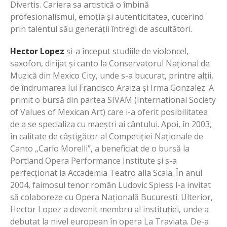
Divertis. Cariera sa artistică o îmbină
profesionalismul, emoția și autenticitatea, cucerind
prin talentul său generații întregi de ascultători.
Hector Lopez
și-a început studiile de violoncel,
saxofon, dirijat și canto la Conservatorul Național de
Muzică din Mexico City, unde s-a bucurat, printre alții,
de îndrumarea lui Francisco Araiza și Irma Gonzalez. A
primit o bursă din partea SIVAM (International Society
of Values of Mexican Art) care i-a oferit posibilitatea
de a se specializa cu maeștri ai cântului. Apoi, în 2003,
în calitate de câștigător al Competiției Naționale de
Canto „Carlo Morelli”, a beneficiat de o bursă la
Portland Opera Performance Institute și s-a
perfecționat la Accademia Teatro alla Scala. În anul
2004, faimosul tenor român Ludovic Spiess l-a invitat
să colaboreze cu Opera Națională București. Ulterior,
Hector Lopez a devenit membru al instituției, unde a
debutat la nivel european în opera La Traviata. De-a